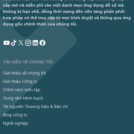
cập mở và miễn phí vào một danh mục ứng dụng đồ sộ mà
không bị hạn chế, đồng thời mang đến nền tảng phân phối
hợp pháp có thể truy cập từ mọi trình duyệt và thông qua ứng
dụng gốc chính thức của chúng tôi.
TÌM HIỂU VỀ CHÚNG TÔI
Giới thiệu về chúng tôi
Giới thiệu Công ty
Chính sách biên tập
Trung tâm Minh bạch
Tài nguyên Thương hiệu & Báo chí
Blog công ty
Nghề nghiệp