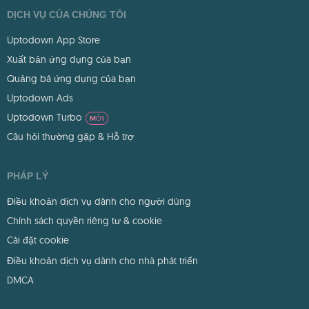
DỊCH VỤ CỦA CHÚNG TÔI
Uptodown App Store
Xuất bản ứng dụng của bạn
Quảng bá ứng dụng của bạn
Uptodown Ads
Uptodown Turbo
MỚI
Câu hỏi thường gặp & Hỗ trợ
PHÁP LÝ
Điều khoản dịch vụ dành cho người dùng
Chính sách quyền riêng tư & cookie
Cài đặt cookie
Điều khoản dịch vụ dành cho nhà phát triển
DMCA