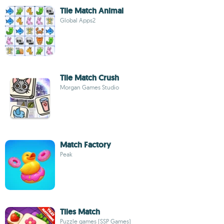
Tile Match Animal
Global Apps2
Tile Match Crush
Morgan Games Studio
Match Factory
Peak
Tiles Match
Puzzle games (SSP Games)