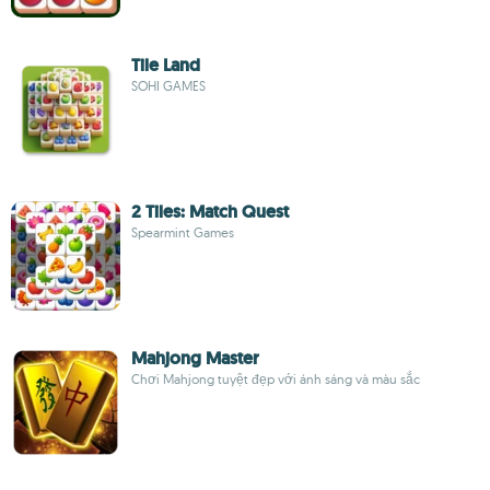
Tile Land
SOHI GAMES
2 Tiles: Match Quest
Spearmint Games
Mahjong Master
Chơi Mahjong tuyệt đẹp với ánh sáng và màu sắc