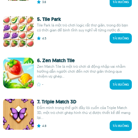
3.8
TẢI XUỐNG
5. Tile Park
Tile Park là một trò chơi logic rất thư giãn, trong đó bạn
có thời gian để bình tĩnh suy nghĩ về từng nước đi...
4.5
TẢI XUỐNG
6. Zen Match Tile
Zen Match Tile là một trò chơi di động nhập vai nhằm
hướng dẫn người chơi đến nơi thư giãn thông qua
nhiệm vụ ghép...
-
TẢI XUỐNG
7. Triple Match 3D
Đắm mình trong thế giới đầy lôi cuốn của Triple Match
3D, một trò chơi ghép hình thú vị được thiết kế để mang
lại...
4.8
TẢI XUỐNG