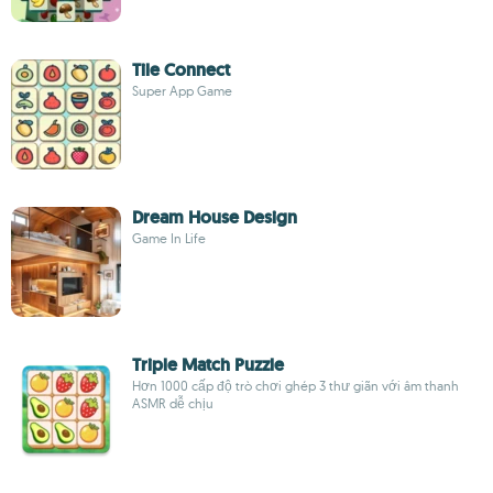
Tile Connect
Super App Game
Dream House Design
Game In Life
Triple Match Puzzle
Hơn 1000 cấp độ trò chơi ghép 3 thư giãn với âm thanh
ASMR dễ chịu