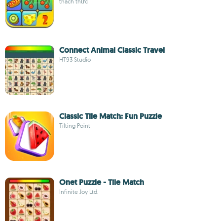
thách thức
Connect Animal Classic Travel
HT93 Studio
Classic Tile Match: Fun Puzzle
Tilting Point
Onet Puzzle - Tile Match
Infinite Joy Ltd.