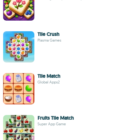
Tile Crush
Plasma Games
Tile Match
Global Apps2
Fruits Tile Match
Super App Game