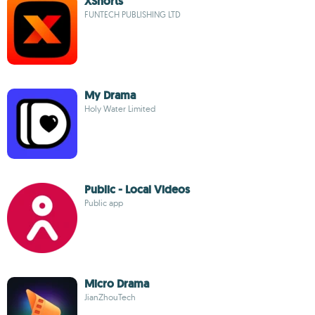
XShorts
FUNTECH PUBLISHING LTD
My Drama
Holy Water Limited
Public - Local Videos
Public app
Micro Drama
JianZhouTech