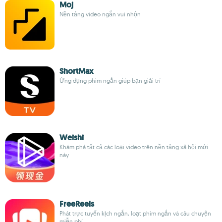
Moj
Nền tảng video ngắn vui nhộn
ShortMax
Ứng dụng phim ngắn giúp bạn giải trí
Weishi
Khám phá tất cả các loại video trên nền tảng xã hội mới
này
FreeReels
Phát trực tuyến kịch ngắn, loạt phim ngắn và câu chuyện
miễn phí