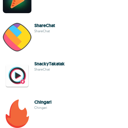
ShareChat
ShareChat
SnackyTakatak
ShareChat
Chingari
Chingari