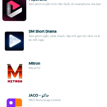
Xem phim truyền hình Hàn Quốc từ smartphone của bạn
DM Short Drama
Xem phim ngắn: phát nhanh, tập nhỏ gọn khi rảnh và đi
lại mỗi ngày
Mitron
MitronTV
JACO - جاكو
WEO Technology Limited