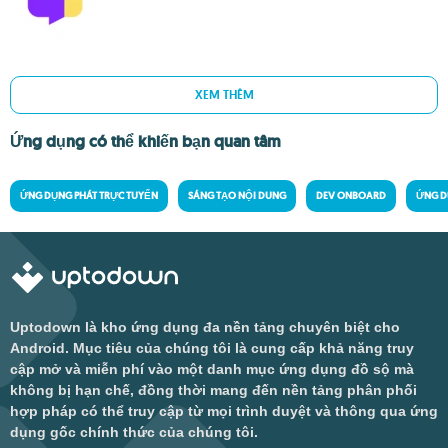
XEM THÊM
Ứng dụng có thể khiến bạn quan tâm
ỨNG DỤNG PHÁT TRỰC TUYẾN
SÁNG TẠO NỘI DUNG
DEV ONBOARD
ỨNG D
Uptodown là kho ứng dụng đa nền tảng chuyên biệt cho
Android. Mục tiêu của chúng tôi là cung cấp khả năng truy
cập mở và miễn phí vào một danh mục ứng dụng đồ sộ mà
không bị hạn chế, đồng thời mang đến nền tảng phân phối
hợp pháp có thể truy cập từ mọi trình duyệt và thông qua ứng
dụng gốc chính thức của chúng tôi.