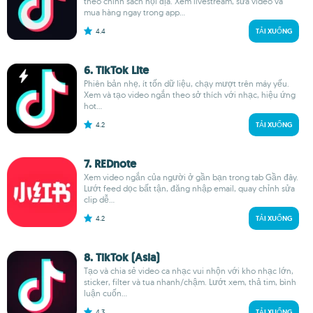
theo chính sách nội địa. Xem livestream, sửa video và
mua hàng ngay trong app...
4.4
TẢI XUỐNG
6. TikTok Lite
Phiên bản nhẹ, ít tốn dữ liệu, chạy mượt trên máy yếu.
Xem và tạo video ngắn theo sở thích với nhạc, hiệu ứng
hot...
4.2
TẢI XUỐNG
7. REDnote
Xem video ngắn của người ở gần bạn trong tab Gần đây.
Lướt feed dọc bất tận, đăng nhập email, quay chỉnh sửa
clip dễ...
4.2
TẢI XUỐNG
8. TikTok (Asia)
Tạo và chia sẻ video ca nhạc vui nhộn với kho nhạc lớn,
sticker, filter và tua nhanh/chậm. Lướt xem, thả tim, bình
luận cuốn...
4.3
TẢI XUỐNG