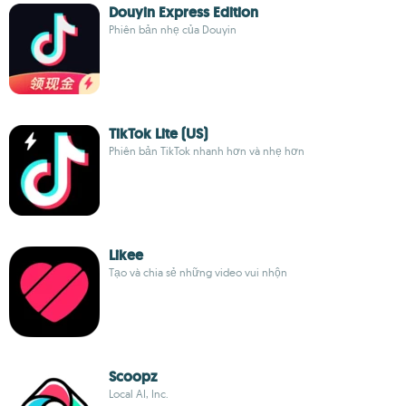
Douyin Express Edition
Phiên bản nhẹ của Douyin
TikTok Lite (US)
Phiên bản TikTok nhanh hơn và nhẹ hơn
Likee
Tạo và chia sẻ những video vui nhộn
Scoopz
Local AI, Inc.