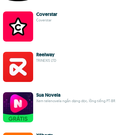
Coverstar
Coverstar
Reelway
TRINEXIS LTD
Sua Novela
Xem telenovela ngắn dạng dọc, lồng tiếng PT-BR