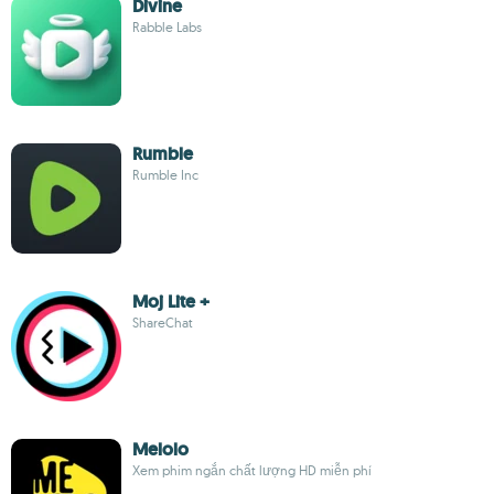
Divine
Rabble Labs
Rumble
Rumble Inc
Moj Lite +
ShareChat
Melolo
Xem phim ngắn chất lượng HD miễn phí