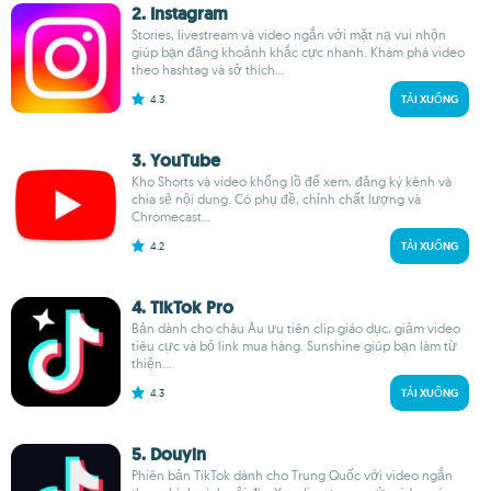
2. Instagram
Stories, livestream và video ngắn với mặt nạ vui nhộn
giúp bạn đăng khoảnh khắc cực nhanh. Khám phá video
theo hashtag và sở thích...
4.3
TẢI XUỐNG
3. YouTube
Kho Shorts và video khổng lồ để xem, đăng ký kênh và
chia sẻ nội dung. Có phụ đề, chỉnh chất lượng và
Chromecast...
4.2
TẢI XUỐNG
4. TikTok Pro
Bản dành cho châu Âu ưu tiên clip giáo dục, giảm video
tiêu cực và bỏ link mua hàng. Sunshine giúp bạn làm từ
thiện...
4.3
TẢI XUỐNG
5. Douyin
Phiên bản TikTok dành cho Trung Quốc với video ngắn