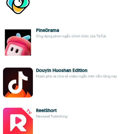
PineDrama
Ứng dụng phim ngắn chính thức của TikTok
Douyin Huoshan Edition
Khám phá và chia sẻ video ngắn trên nền tảng này
ReelShort
NewLeaf Publishing