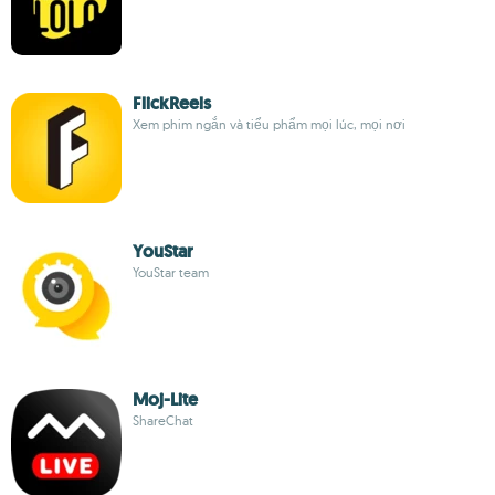
FlickReels
Xem phim ngắn và tiểu phẩm mọi lúc, mọi nơi
YouStar
YouStar team
Moj-Lite
ShareChat