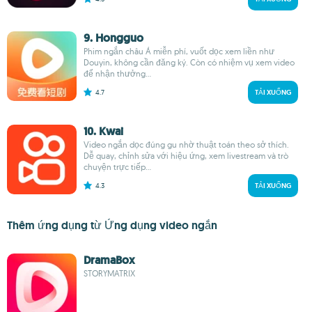
9. Hongguo
Phim ngắn châu Á miễn phí, vuốt dọc xem liền như
Douyin, không cần đăng ký. Còn có nhiệm vụ xem video
để nhận thưởng...
4.7
TẢI XUỐNG
10. Kwai
Video ngắn dọc đúng gu nhờ thuật toán theo sở thích.
Dễ quay, chỉnh sửa với hiệu ứng, xem livestream và trò
chuyện trực tiếp...
4.3
TẢI XUỐNG
Thêm ứng dụng từ Ứng dụng video ngắn
DramaBox
STORYMATRIX