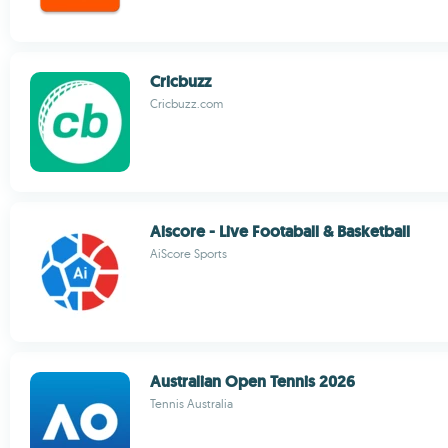
Cricbuzz
Cricbuzz.com
Aiscore - Live Footaball & Basketball
AiScore Sports
Australian Open Tennis 2026
Tennis Australia