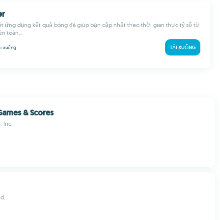
er
t ứng dụng kết quả bóng đá giúp bạn cập nhật theo thời gian thực tỷ số từ
ên toàn...
ải xuống
TẢI XUỐNG
Games & Scores
 Inc.
td.