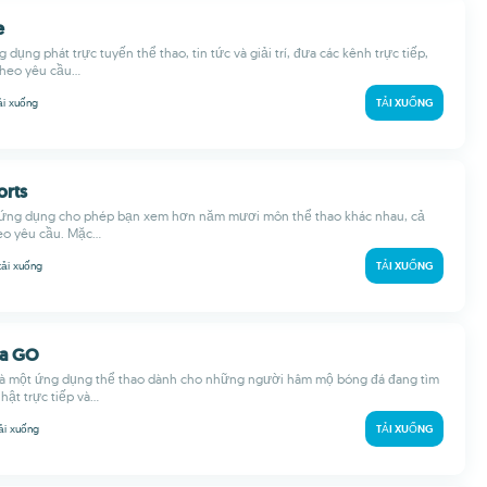
e
dụng phát trực tuyến thể thao, tin tức và giải trí, đưa các kênh trực tiếp,
heo yêu cầu...
ải xuống
TẢI XUỐNG
orts
à ứng dụng cho phép bạn xem hơn năm mươi môn thể thao khác nhau, cả
eo yêu cầu. Mặc...
tải xuống
TẢI XUỐNG
ia GO
à một ứng dụng thể thao dành cho những người hâm mộ bóng đá đang tìm
ật trực tiếp và...
ải xuống
TẢI XUỐNG