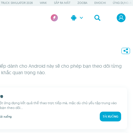
 TRUCK SIMULATOR 2026
WINK
SẮP RA MẮT
ZOOBA
EMOCHI
ỨNG DỤNG AI 
 tiếp dành cho Android này sẽ cho phép bạn theo dõi từng
h khắc quan trọng nào.
re
ột ứng dụng kết quả thể thao trực tiếp mà, mặc dù chủ yếu tập trung vào
bạn theo dõi...
tải xuống
TẢI XUỐNG