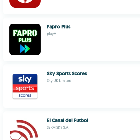
Fapro Plus
playH
Sky Sports Scores
Sky UK Limited
El Canal del Futbol
SERVISKY S.A.