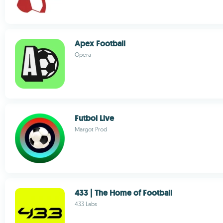
Apex Football
Opera
Futbol Live
Margot Prod
433 | The Home of Football
433 Labs