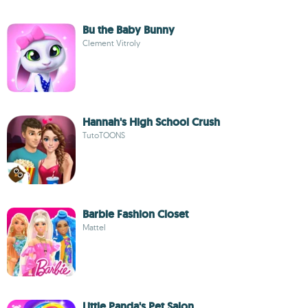
Bu the Baby Bunny
Clement Vitroly
Hannah's High School Crush
TutoTOONS
Barbie Fashion Closet
Mattel
Little Panda's Pet Salon