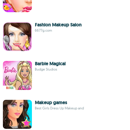
Fashion Makeup Salon
6677g.com
Barbie Magical
Budge Studios
Makeup games
Best Girls Dress Up Makeup and