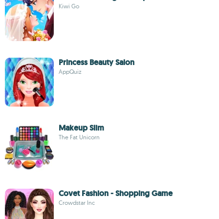
Kiwi Go
Princess Beauty Salon
AppQuiz
Makeup Slim
The Fat Unicorn
Covet Fashion - Shopping Game
Crowdstar Inc