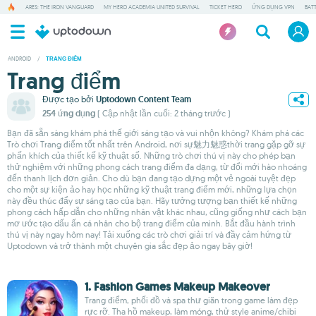
ARES: THE IRON VANGUARD
MY HERO ACADEMIA UNITED SURVIVAL
TICKET HERO
ỨNG DỤNG VPN
BAT
ANDROID
/
TRANG ĐIỂM
Trang điểm
Được tạo bởi
Uptodown Content Team
254 ứng dụng
( Cập nhật lần cuối: 2 tháng trước )
Bạn đã sẵn sàng khám phá thế giới sáng tạo và vui nhộn không? Khám phá các
Trò chơi Trang điểm tốt nhất trên Android, nơi sự魅力魅惑thời trang gặp gỡ sự
phấn khích của thiết kế kỹ thuật số. Những trò chơi thú vị này cho phép bạn
thử nghiệm với những phong cách trang điểm đa dạng, từ đổi mới hào nhoáng
đến thanh lịch đơn giản. Cho dù bạn đang tạo dựng một vẻ ngoài tuyệt đẹp
cho một sự kiện ảo hay học những kỹ thuật trang điểm mới, những lựa chọn
này đều thúc đẩy sự sáng tạo của bạn. Hãy tưởng tượng bạn thiết kế những
phong cách hấp dẫn cho những nhân vật khác nhau, cũng giống như cách bạn
mơ ước tạo dấu ấn cá nhân cho bộ trang điểm của mình. Bắt đầu hành trình
thú vị này ngay hôm nay! Tải xuống các trò chơi giải trí và đầy cảm hứng từ
Uptodown và trở thành một chuyên gia sắc đẹp ảo ngay bây giờ!
1. Fashion Games Makeup Makeover
Trang điểm, phối đồ và spa thư giãn trong game làm đẹp
rực rỡ. Tha hồ makeup, làm móng, thử style anime/chibi