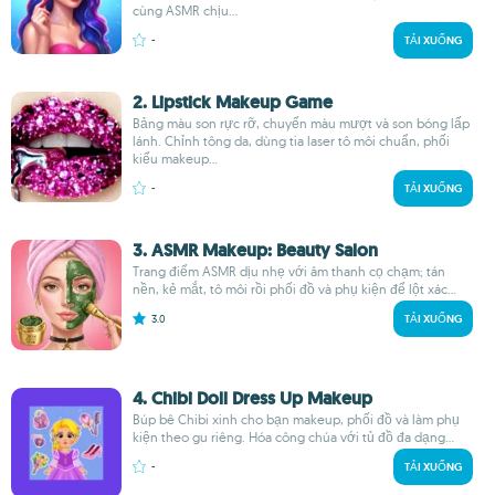
cùng ASMR chịu...
-
TẢI XUỐNG
2. Lipstick Makeup Game
Bảng màu son rực rỡ, chuyển màu mượt và son bóng lấp
lánh. Chỉnh tông da, dùng tia laser tô môi chuẩn, phối
kiểu makeup...
-
TẢI XUỐNG
3. ASMR Makeup: Beauty Salon
Trang điểm ASMR dịu nhẹ với âm thanh cọ chạm; tán
nền, kẻ mắt, tô môi rồi phối đồ và phụ kiện để lột xác...
3.0
TẢI XUỐNG
4. Chibi Doll Dress Up Makeup
Búp bê Chibi xinh cho bạn makeup, phối đồ và làm phụ
kiện theo gu riêng. Hóa công chúa với tủ đồ đa dạng...
-
TẢI XUỐNG