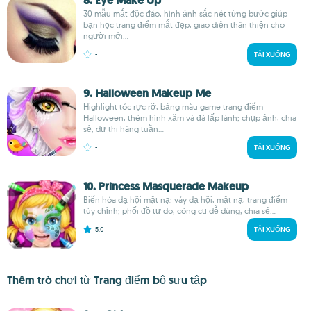
8. Eye Make Up
30 mẫu mắt độc đáo, hình ảnh sắc nét từng bước giúp
bạn học trang điểm mắt đẹp, giao diện thân thiện cho
người mới...
-
TẢI XUỐNG
9. Halloween Makeup Me
Highlight tóc rực rỡ, bảng màu game trang điểm
Halloween, thêm hình xăm và đá lấp lánh; chụp ảnh, chia
sẻ, dự thi hàng tuần...
-
TẢI XUỐNG
10. Princess Masquerade Makeup
Biến hóa dạ hội mặt nạ: váy dạ hội, mặt nạ, trang điểm
tùy chỉnh; phối đồ tự do, công cụ dễ dùng, chia sẻ...
5.0
TẢI XUỐNG
Thêm trò chơi từ Trang điểm bộ sưu tập