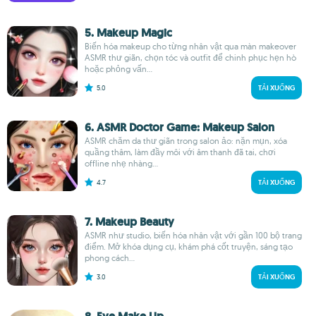
5. Makeup Magic
Biến hóa makeup cho từng nhân vật qua màn makeover
ASMR thư giãn, chọn tóc và outfit để chinh phục hẹn hò
hoặc phỏng vấn...
5.0
TẢI XUỐNG
6. ASMR Doctor Game: Makeup Salon
ASMR chăm da thư giãn trong salon ảo: nặn mụn, xóa
quầng thâm, làm đầy môi với âm thanh đã tai, chơi
offline nhẹ nhàng...
4.7
TẢI XUỐNG
7. Makeup Beauty
ASMR như studio, biến hóa nhân vật với gần 100 bộ trang
điểm. Mở khóa dụng cụ, khám phá cốt truyện, sáng tạo
phong cách...
3.0
TẢI XUỐNG