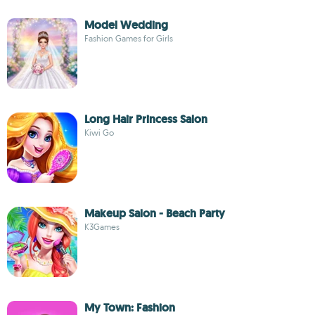
Model Wedding
Fashion Games for Girls
Long Hair Princess Salon
Kiwi Go
Makeup Salon - Beach Party
K3Games
My Town: Fashion