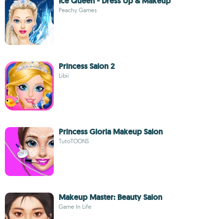
Ice Queen - Dress Up & Makeup
Peachy Games
Princess Salon 2
Libii
Princess Gloria Makeup Salon
TutoTOONS
Makeup Master: Beauty Salon
Game In Life