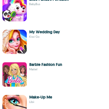
BabyBus
My Wedding Day
Kiwi Go
Barbie Fashion Fun
Mattel
Make-Up Me
Libii