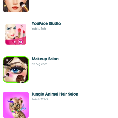
YouFace Studio
YubituSoft
Makeup Salon
6677g.com
Jungle Animal Hair Salon
TutoTOONS