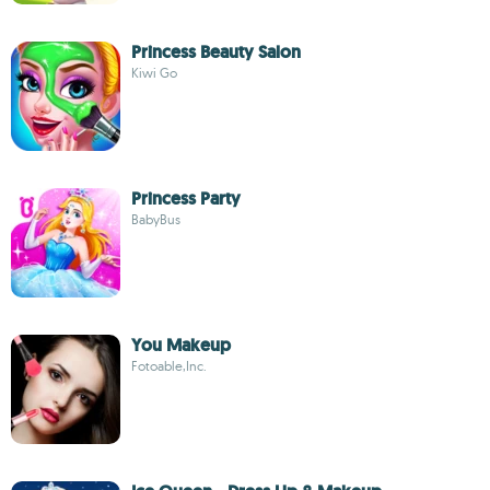
Princess Beauty Salon
Kiwi Go
Princess Party
BabyBus
You Makeup
Fotoable,Inc.