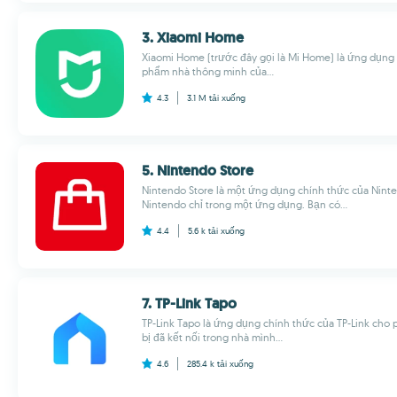
3. Xiaomi Home
Xiaomi Home (trước đây gọi là Mi Home) là ứng dụng 
phẩm nhà thông minh của...
4.3
3.1 M
tải xuống
5. Nintendo Store
Nintendo Store là một ứng dụng chính thức của Ninten
Nintendo chỉ trong một ứng dụng. Bạn có...
4.4
5.6 k
tải xuống
7. TP-Link Tapo
TP-Link Tapo là ứng dụng chính thức của TP-Link cho p
bị đã kết nối trong nhà mình...
4.6
285.4 k
tải xuống