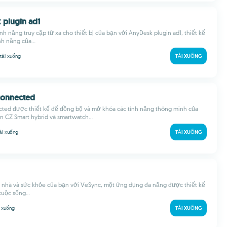
 plugin ad1
nh năng truy cập từ xa cho thiết bị của bạn với AnyDesk plugin ad1, thiết kế
h năng của...
tải xuống
TẢI XUỐNG
 Connected
cted được thiết kế để đồng bộ và mở khóa các tính năng thông minh của
n CZ Smart hybrid và smartwatch...
ải xuống
TẢI XUỐNG
 nhà và sức khỏe của bạn với VeSync, một ứng dụng đa năng được thiết kế
cuộc sống...
i xuống
TẢI XUỐNG