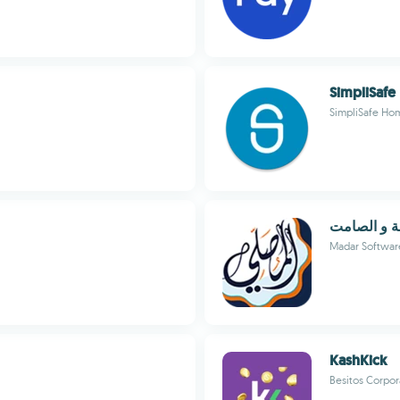
SimpliSafe
SimpliSafe Hom
لة و الصامت
Madar Softwar
KashKick
Besitos Corpor