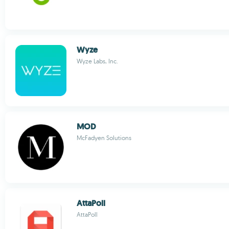
Wyze
Wyze Labs, Inc.
MOD
McFadyen Solutions
AttaPoll
AttaPoll