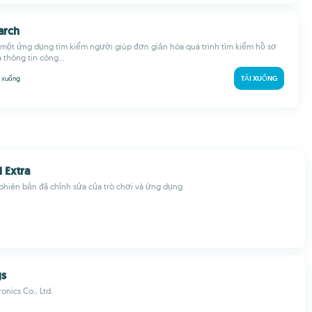
arch
 một ứng dụng tìm kiếm người giúp đơn giản hóa quá trình tìm kiếm hồ sơ
 thông tin công...
i xuống
TẢI XUỐNG
Extra
phiên bản đã chỉnh sửa của trò chơi và ứng dụng
gs
onics Co., Ltd.