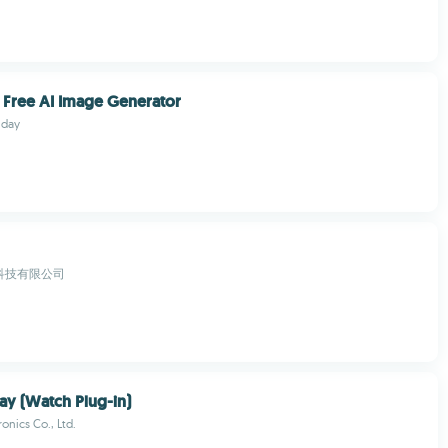
- Free AI Image Generator
nday
科技有限公司
y (Watch Plug-in)
onics Co., Ltd.