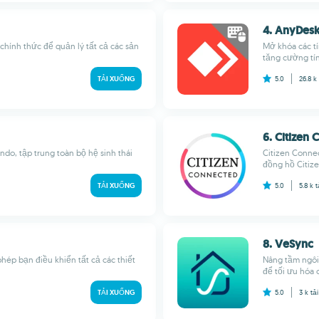
4. AnyDesk
chính thức để quản lý tất cả các sản
Mở khóa các tí
tăng cường tín
TẢI XUỐNG
5.0
26.8 k
6. Citizen
do, tập trung toàn bộ hệ sinh thái
Citizen Conne
đồng hồ Citize
TẢI XUỐNG
5.0
5.8 k
t
8. VeSync
hép bạn điều khiển tất cả các thiết
Nâng tầm ngôi
để tối ưu hóa 
TẢI XUỐNG
5.0
3 k
tả