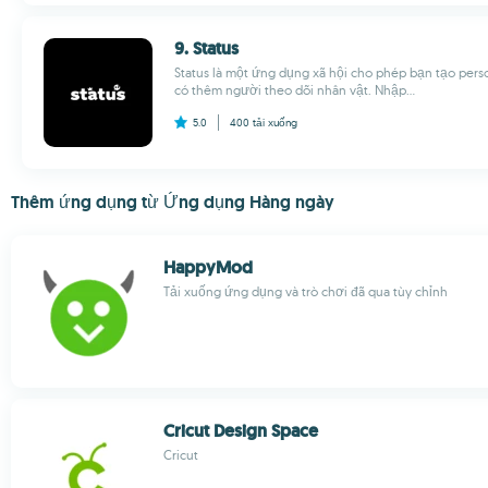
9. Status
Status là một ứng dụng xã hội cho phép bạn tạo pers
có thêm người theo dõi nhân vật. Nhập...
5.0
400
tải xuống
Thêm ứng dụng từ Ứng dụng Hàng ngày
HappyMod
Tải xuống ứng dụng và trò chơi đã qua tùy chỉnh
Cricut Design Space
Cricut