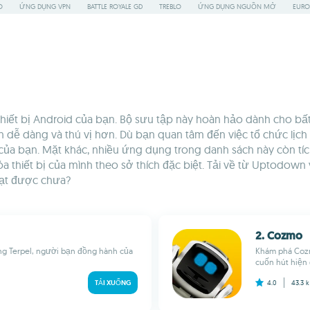
O
ỨNG DỤNG VPN
BATTLE ROYALE GD
TREBLO
ỨNG DỤNG NGUỒN MỞ
EURO
iết bị Android của bạn. Bộ sưu tập này hoàn hảo dành cho bấ
dễ dàng và thú vị hơn. Dù bạn quan tâm đến việc tổ chức lịch 
 bạn. Mặt khác, nhiều ứng dụng trong danh sách này còn tích h
a thiết bị của mình theo sở thích đặc biệt. Tải về từ Uptodown
ạt được chưa?
2. Cozmo
ng Terpel, người bạn đồng hành của
Khám phá Cozm
cuốn hút hiện 
TẢI XUỐNG
4.0
43.3 