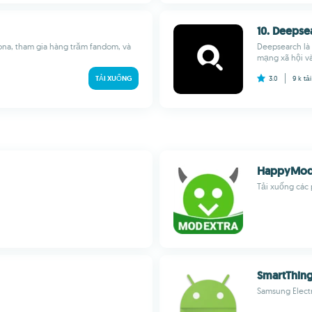
10. Deepse
ona, tham gia hàng trăm fandom, và
Deepsearch là
mạng xã hội và
TẢI XUỐNG
3.0
9 k
tả
HappyMod 
Tải xuống các 
Smart​Thin
Samsung Electr