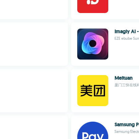
Imagly AI 
EZE ebube Su
Meituan
厦门三快在线
Samsung Pa
Samsung Electr