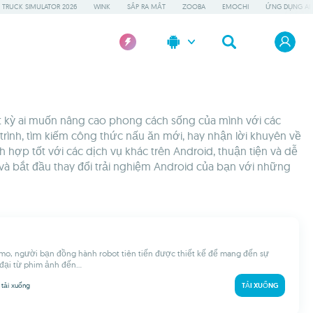
 TRUCK SIMULATOR 2026
WINK
SẮP RA MẮT
ZOOBA
EMOCHI
ỨNG DỤNG AI 
t kỳ ai muốn nâng cao phong cách sống của mình với các
trình, tìm kiếm công thức nấu ăn mới, hay nhận lời khuyên về
ợp tốt với các dịch vụ khác trên Android, thuận tiện và dễ
 và bắt đầu thay đổi trải nghiệm Android của bạn với những
o, người bạn đồng hành robot tiên tiến được thiết kế để mang đến sự
đại từ phim ảnh đến...
k
tải xuống
TẢI XUỐNG