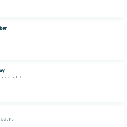
ker
ay
onics Co., Ltd.
Media Platf