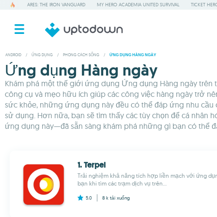
ARES: THE IRON VANGUARD
MY HERO ACADEMIA UNITED SURVIVAL
TICKET HER
ANDROID
/
ỨNG DỤNG
/
PHONG CÁCH SỐNG
/
ỨNG DỤNG HÀNG NGÀY
Ứng dụng Hàng ngày
Khám phá một thế giới ứng dụng Ứng dụng Hàng ngày trên th
công cụ và mẹo hữu ích giúp các công việc hàng ngày trở nên 
sức khỏe, những ứng dụng này đều có thể đáp ứng nhu cầu của
sử dụng. Hơn nữa, bạn sẽ tìm thấy các tùy chọn để cá nhân hó
ứng dụng này—đã sẵn sàng khám phá những gì bạn có thể đ
1. Terpel
Trải nghiệm khả năng tích hợp liền mạch với ứng dụ
bạn khi tìm các trạm dịch vụ trên...
5.0
8 k
tải xuống