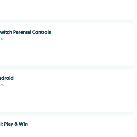
witch Parental Controls
Ltd.
ndroid
am
l: Play & Win