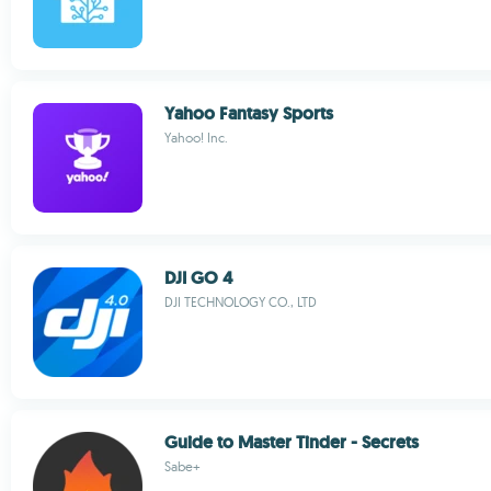
Yahoo Fantasy Sports
Yahoo! Inc.
DJI GO 4
DJI TECHNOLOGY CO., LTD
Guide to Master Tinder - Secrets
Sabe+