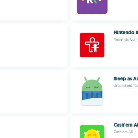
Nintendo S
Nintendo Co., 
Sleep as A
Urbandroid Te
Cash’em Al
Cash'em All