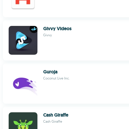
Givvy Videos
Givvy
Guroja
Coconut Live Inc.
Cash Giraffe
Cash Giraffe