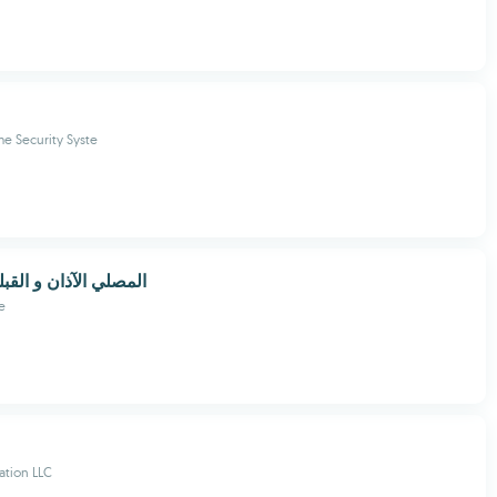
e Security Syste
المصلي الآذان و القب
e
ation LLC