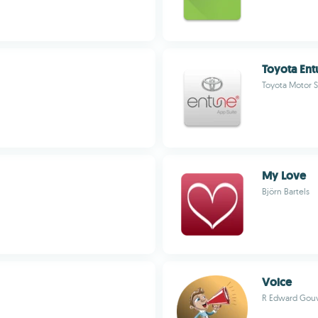
Toyota Ent
Toyota Motor Sa
My Love
Björn Bartels
Voice
R Edward Gou