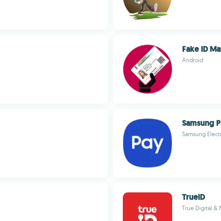
Fake ID Ma
Android
Samsung P
Samsung Electr
TrueID
True Digital & 