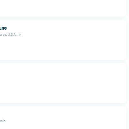
une
les, U.S.A., In
veia