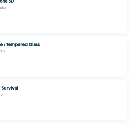
rena 3D
udio
e : Tempered Glass
dio
 Survival
io