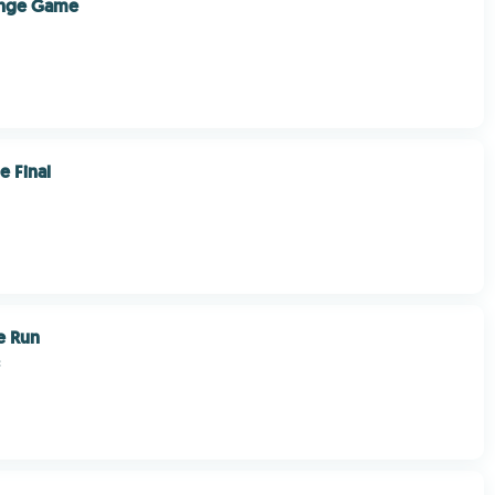
enge Game
 Final
e Run
c