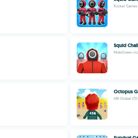
Rocket Games 
Squid Cha
MobiGreen in
Octopus 
ABI Global LTD
Survival 