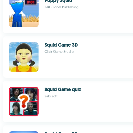
Poppy Squid
ABI Global Publishing
Squid Game 3D
Click Game Studio
Squid Game quiz
zaki soft