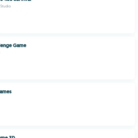
Studio
llenge Game
c
Games
Game 3D