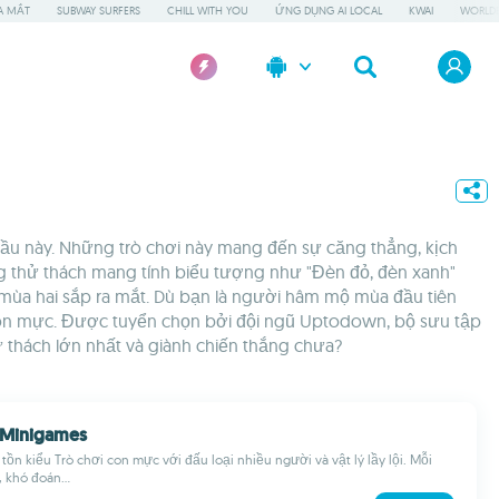
A MẮT
SUBWAY SURFERS
CHILL WITH YOU
ỨNG DỤNG AI LOCAL
KWAI
WORLD
ầu này. Những trò chơi này mang đến sự căng thẳng, kịch
hững thử thách mang tính biểu tượng như "Đèn đỏ, đèn xanh"
mùa hai sắp ra mắt. Dù bạn là người hâm mộ mùa đầu tiên
 Con mực. Được tuyển chọn bởi đội ngũ Uptodown, bộ sưu tập
 thách lớn nhất và giành chiến thắng chưa?
 Minigames
tồn kiểu Trò chơi con mực với đấu loại nhiều người và vật lý lầy lội. Mỗi
 khó đoán...