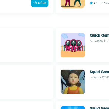
TẢI XUỐNG
4.0
1.2 k
t
Quick Ga
ABI Global LTD
Squid Game
LucaLuca9204
Squid Game