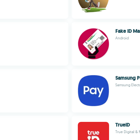
Fake ID Ma
Android
Samsung P
Samsung Electr
TrueID
True Digital & 