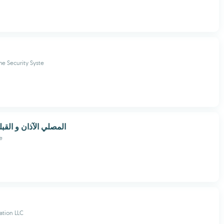
e Security Syste
المصلي الآذان و القب
e
ation LLC