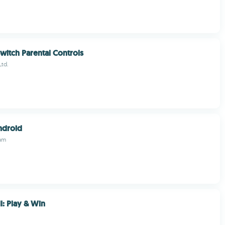
witch Parental Controls
Ltd.
ndroid
am
l: Play & Win