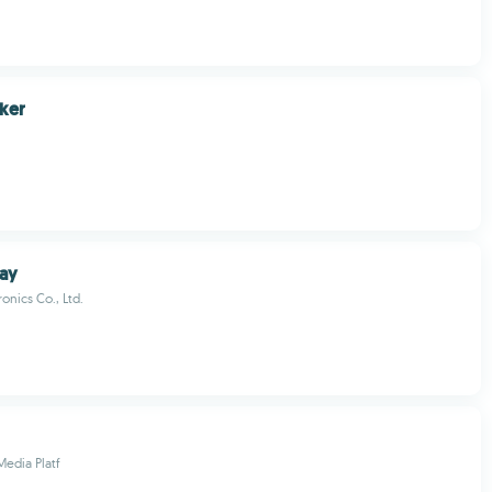
ker
ay
onics Co., Ltd.
Media Platf