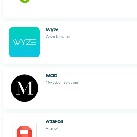
Wyze
Wyze Labs, Inc.
MOD
McFadyen Solutions
AttaPoll
AttaPoll