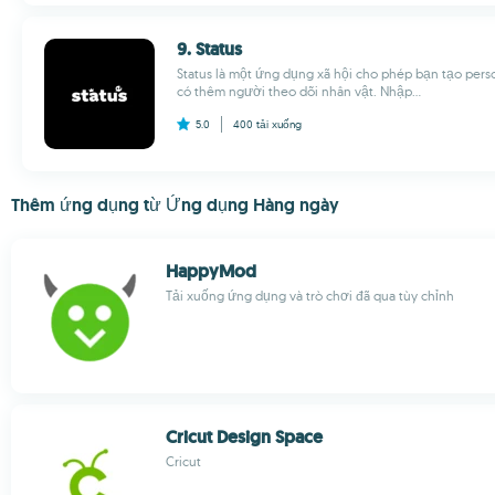
9. Status
Status là một ứng dụng xã hội cho phép bạn tạo pers
có thêm người theo dõi nhân vật. Nhập...
5.0
400
tải xuống
Thêm ứng dụng từ Ứng dụng Hàng ngày
HappyMod
Tải xuống ứng dụng và trò chơi đã qua tùy chỉnh
Cricut Design Space
Cricut