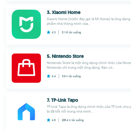
3. Xiaomi Home
Xiaomi Home (trước đây gọi là Mi Home) là ứng dụng 
phẩm nhà thông minh của...
4.3
3.1 M
tải xuống
5. Nintendo Store
Nintendo Store là một ứng dụng chính thức của Ninten
Nintendo chỉ trong một ứng dụng. Bạn có...
4.4
5.6 k
tải xuống
7. TP-Link Tapo
TP-Link Tapo là ứng dụng chính thức của TP-Link cho p
bị đã kết nối trong nhà mình...
4.6
285.4 k
tải xuống