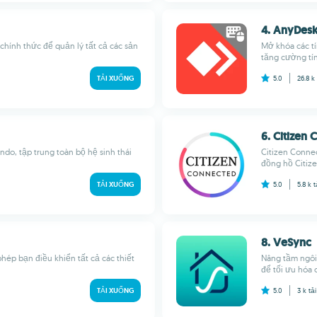
4. AnyDesk
chính thức để quản lý tất cả các sản
Mở khóa các tí
tăng cường tín
TẢI XUỐNG
5.0
26.8 k
6. Citizen
do, tập trung toàn bộ hệ sinh thái
Citizen Conne
đồng hồ Citize
TẢI XUỐNG
5.0
5.8 k
t
8. VeSync
hép bạn điều khiển tất cả các thiết
Nâng tầm ngôi
để tối ưu hóa 
TẢI XUỐNG
5.0
3 k
tả