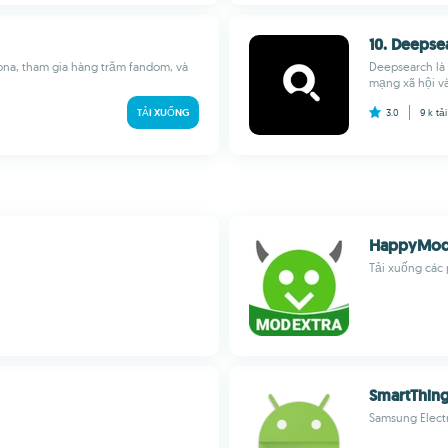
10. Deepse
ona, tham gia hàng trăm fandom, và
Deepsearch là
mạng xã hội và
TẢI XUỐNG
3.0
9 k
tả
HappyMod 
Tải xuống các 
Smart​Thin
Samsung Electr