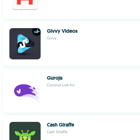
Givvy Videos
Givvy
Guroja
Coconut Live Inc.
Cash Giraffe
Cash Giraffe