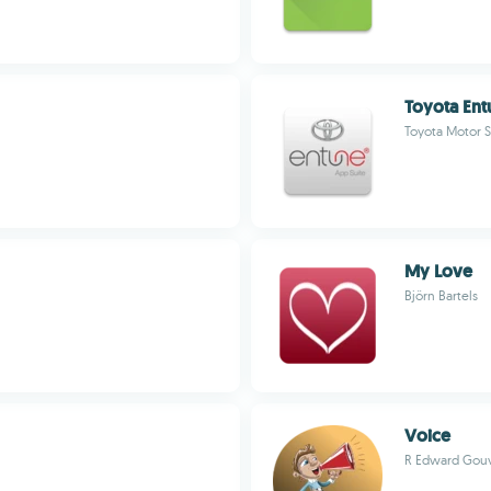
Toyota Ent
Toyota Motor Sa
My Love
Björn Bartels
Voice
R Edward Gou