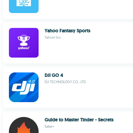
Yahoo Fantasy Sports
Yahoo! Inc.
DJI GO 4
DJI TECHNOLOGY CO., LTD
Guide to Master Tinder - Secrets
Sabe+