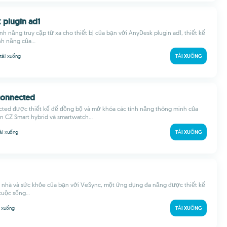
 plugin ad1
nh năng truy cập từ xa cho thiết bị của bạn với AnyDesk plugin ad1, thiết kế
h năng của...
tải xuống
TẢI XUỐNG
 Connected
cted được thiết kế để đồng bộ và mở khóa các tính năng thông minh của
n CZ Smart hybrid và smartwatch...
ải xuống
TẢI XUỐNG
 nhà và sức khỏe của bạn với VeSync, một ứng dụng đa năng được thiết kế
cuộc sống...
i xuống
TẢI XUỐNG