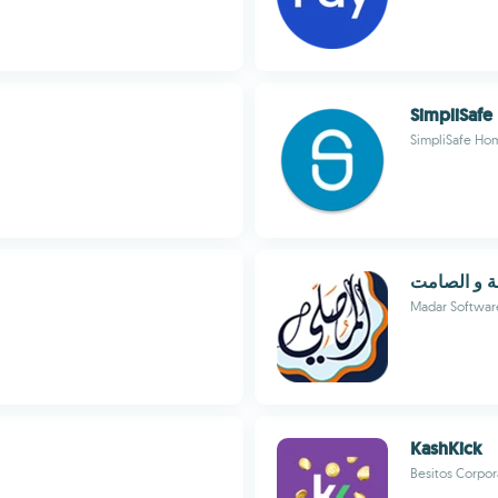
SimpliSafe
SimpliSafe Hom
لة و الصامت
Madar Softwar
KashKick
Besitos Corpor