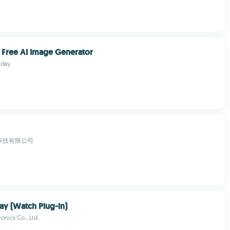
- Free AI Image Generator
nday
科技有限公司
y (Watch Plug-in)
onics Co., Ltd.