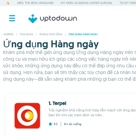
ARES: THE IRON VANGUARD
MY HERO ACADEMIA UNITED SURVIVAL
TICKET HER
ANDROID
/
ỨNG DỤNG
/
PHONG CÁCH SỐNG
/
ỨNG DỤNG HÀNG NGÀY
Ứng dụng Hàng ngày
Khám phá một thế giới ứng dụng Ứng dụng Hàng ngày trên th
công cụ và mẹo hữu ích giúp các công việc hàng ngày trở nên 
sức khỏe, những ứng dụng này đều có thể đáp ứng nhu cầu của
sử dụng. Hơn nữa, bạn sẽ tìm thấy các tùy chọn để cá nhân hó
ứng dụng này—đã sẵn sàng khám phá những gì bạn có thể đ
1. Terpel
Trải nghiệm khả năng tích hợp liền mạch với ứng dụ
bạn khi tìm các trạm dịch vụ trên...
5.0
8 k
tải xuống