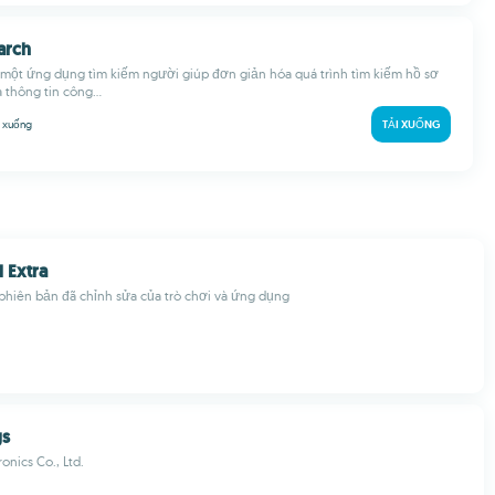
arch
 một ứng dụng tìm kiếm người giúp đơn giản hóa quá trình tìm kiếm hồ sơ
 thông tin công...
i xuống
TẢI XUỐNG
Extra
phiên bản đã chỉnh sửa của trò chơi và ứng dụng
gs
onics Co., Ltd.