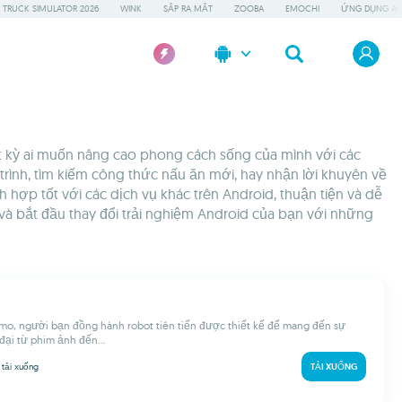
 TRUCK SIMULATOR 2026
WINK
SẮP RA MẮT
ZOOBA
EMOCHI
ỨNG DỤNG AI 
t kỳ ai muốn nâng cao phong cách sống của mình với các
trình, tìm kiếm công thức nấu ăn mới, hay nhận lời khuyên về
ợp tốt với các dịch vụ khác trên Android, thuận tiện và dễ
 và bắt đầu thay đổi trải nghiệm Android của bạn với những
o, người bạn đồng hành robot tiên tiến được thiết kế để mang đến sự
đại từ phim ảnh đến...
k
tải xuống
TẢI XUỐNG