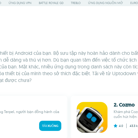
O
ỨNG DỤNG VPN
BATTLE ROYALE GD
TREBLO
ỨNG DỤNG NGUỒN MỞ
EURO
iết bị Android của bạn. Bộ sưu tập này hoàn hảo dành cho bấ
dễ dàng và thú vị hơn. Dù bạn quan tâm đến việc tổ chức lịch 
 bạn. Mặt khác, nhiều ứng dụng trong danh sách này còn tích h
a thiết bị của mình theo sở thích đặc biệt. Tải về từ Uptodown
ạt được chưa?
2. Cozmo
ng Terpel, người bạn đồng hành của
Khám phá Cozm
cuốn hút hiện 
TẢI XUỐNG
4.0
43.3 