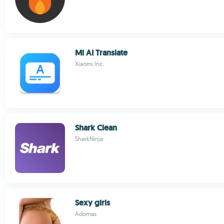
Mi AI Translate
Xiaomi Inc.
Shark Clean
SharkNinja
Sexy girls
Adomas