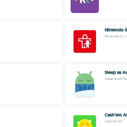
Nintendo S
Nintendo Co., 
Sleep as A
Urbandroid Te
Cash’em Al
Cash'em All