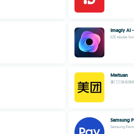
Imagly AI 
EZE ebube Su
Meituan
厦门三快在线
Samsung Pa
Samsung Electr