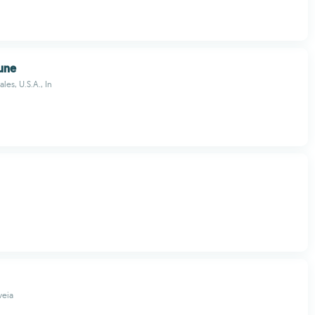
une
les, U.S.A., In
veia