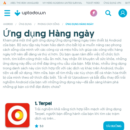
ARES: THE IRON VANGUARD
MY HERO ACADEMIA UNITED SURVIVAL
TICKET HERO
ỨNG DỤNG VPN
BAT
ANDROID
/
ỨNG DỤNG
/
PHONG CÁCH SỐNG
/
ỨNG DỤNG HÀNG NGÀY
Ứng dụng Hàng ngày
Khám phá một thế giới ứng dụng Ứng dụng Hàng ngày trên thiết bị Android
của bạn. Bộ sưu tập này hoàn hảo dành cho bất kỳ ai muốn nâng cao phong
cách sống của mình với các công cụ và mẹo hữu ích giúp các công việc hàng
ngày trở nên dễ dàng và thú vị hơn. Dù bạn quan tâm đến việc tổ chức lịch
trình, tìm kiếm công thức nấu ăn mới, hay nhận lời khuyên về sức khỏe, những
ứng dụng này đều có thể đáp ứng nhu cầu của bạn. Mặt khác, nhiều ứng dụng
trong danh sách này còn tích hợp tốt với các dịch vụ khác trên Android, thuận
tiện và dễ sử dụng. Hơn nữa, bạn sẽ tìm thấy các tùy chọn để cá nhân hóa thiết
bị của mình theo sở thích đặc biệt. Tải về từ Uptodown và bắt đầu thay đổi trải
nghiệm Android của bạn với những ứng dụng này—đã sẵn sàng khám phá
những gì bạn có thể đạt được chưa?
1. Terpel
Trải nghiệm khả năng tích hợp liền mạch với ứng dụng
Terpel, người bạn đồng hành của bạn khi tìm các trạm
dịch vụ trên...
5.0
TẢI XUỐNG