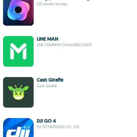
EZE ebube Sunday
LINE MAN
LINE COMPANY (THAILAND) LIMITE
Cash Giraffe
Cash Giraffe
DJI GO 4
DJI TECHNOLOGY CO., LTD