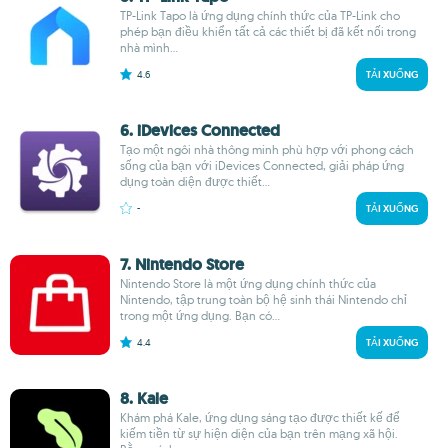
TP-Link Tapo là ứng dụng chính thức của TP-Link cho
phép bạn điều khiển tất cả các thiết bị đã kết nối trong
nhà mình...
4.6
TẢI XUỐNG
6. iDevices Connected
Tạo một ngôi nhà thông minh phù hợp với phong cách
sống của bạn với iDevices Connected, giải pháp ứng
dụng toàn diện được thiết...
-
TẢI XUỐNG
7. Nintendo Store
Nintendo Store là một ứng dụng chính thức của
Nintendo, tập trung toàn bộ hệ sinh thái Nintendo chỉ
trong một ứng dụng. Bạn có...
4.4
TẢI XUỐNG
8. Kale
Khám phá Kale, ứng dụng sáng tạo được thiết kế để
kiếm tiền từ sự hiện diện của bạn trên mạng xã hội.