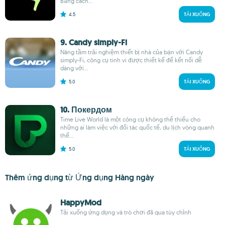
Bằng cách...
4.5
TẢI XUỐNG
9. Candy simply-Fi
Nâng tầm trải nghiệm thiết bị nhà của bạn với Candy
simply-Fi, công cụ tinh vi được thiết kế để kết nối dễ
dàng với...
5.0
TẢI XUỐNG
10. Покердом
Time Live World là một công cụ không thể thiếu cho
những ai làm việc với đối tác quốc tế, du lịch vòng quanh
thế...
5.0
TẢI XUỐNG
Thêm ứng dụng từ Ứng dụng Hàng ngày
HappyMod
Tải xuống ứng dụng và trò chơi đã qua tùy chỉnh