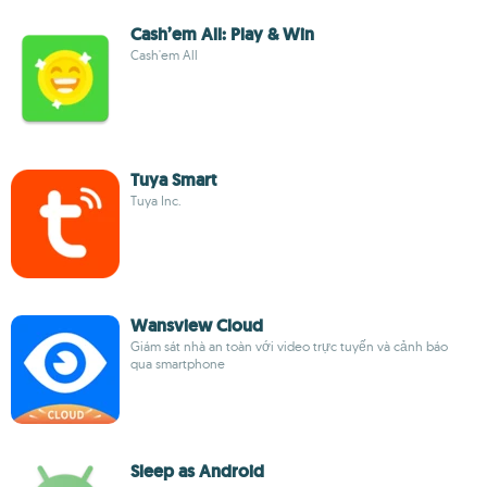
Cash’em All: Play & Win
Cash'em All
Tuya Smart
Tuya Inc.
Wansview Cloud
Giám sát nhà an toàn với video trực tuyến và cảnh báo
qua smartphone
Sleep as Android