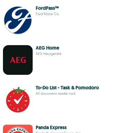
FordPass™
Ford Motor Co.
AEG Home
AEG Hausgeräte
To-Do List - Task & Pomodoro
All document reader tool
Panda Express