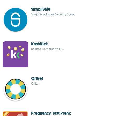
SimpliSafe
SimpliSafe Home Security Syste
KashKick
Besitos Corporation LLC
Qriket
Qriket
Pregnancy Test Prank