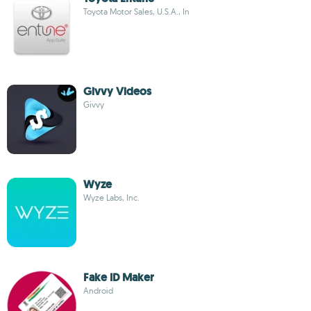
Toyota Motor Sales, U.S.A., In
Givvy Videos
Givvy
Wyze
Wyze Labs, Inc.
Fake ID Maker
Android