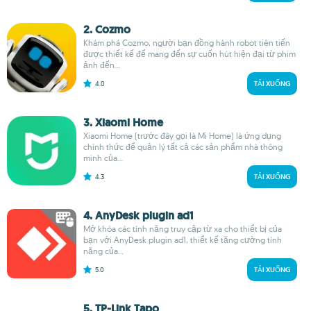
2. Cozmo
Khám phá Cozmo, người bạn đồng hành robot tiên tiến
được thiết kế để mang đến sự cuốn hút hiện đại từ phim
ảnh đến...
4.0
TẢI XUỐNG
3. Xiaomi Home
Xiaomi Home (trước đây gọi là Mi Home) là ứng dụng
chính thức để quản lý tất cả các sản phẩm nhà thông
minh của...
4.3
TẢI XUỐNG
4. AnyDesk plugin ad1
Mở khóa các tính năng truy cập từ xa cho thiết bị của
bạn với AnyDesk plugin ad1, thiết kế tăng cường tính
năng của...
5.0
TẢI XUỐNG
5. TP-Link Tapo