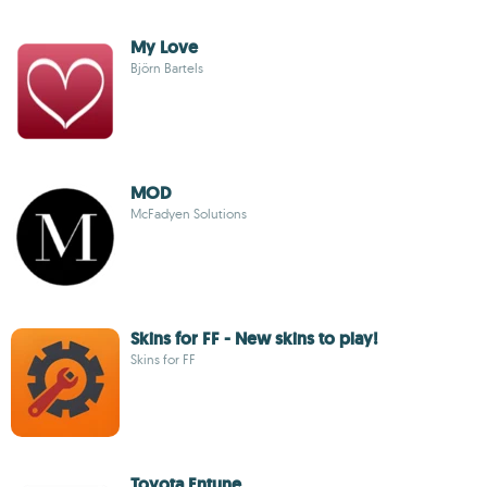
My Love
Björn Bartels
MOD
McFadyen Solutions
Skins for FF - New skins to play!
Skins for FF
Toyota Entune