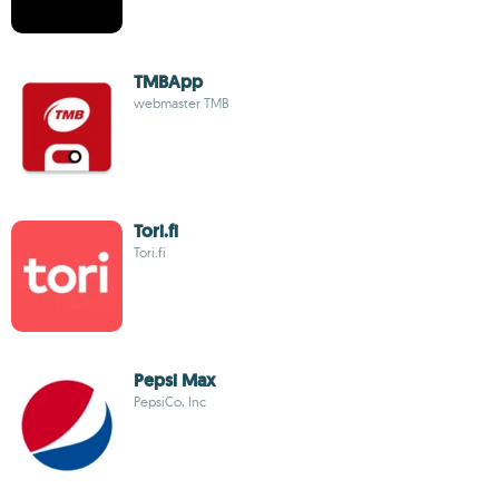
TMBApp
webmaster TMB
Tori.fi
Tori.fi
Pepsi Max
PepsiCo, Inc