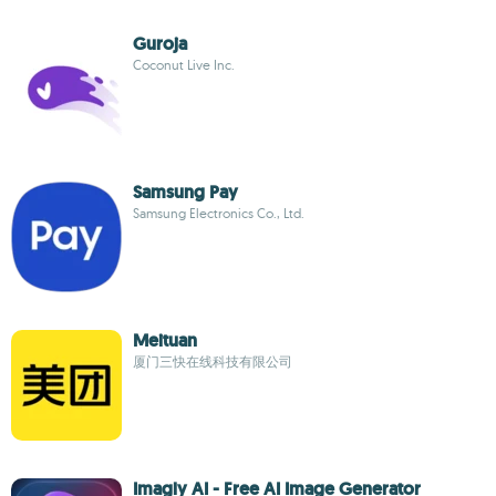
Guroja
Coconut Live Inc.
Samsung Pay
Samsung Electronics Co., Ltd.
Meituan
厦门三快在线科技有限公司
Imagly AI - Free AI Image Generator