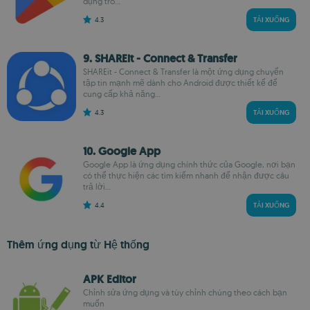
dụng trò...
4.3
TẢI XUỐNG
9. SHAREit - Connect & Transfer
SHAREit - Connect & Transfer là một ứng dụng chuyển
tập tin mạnh mẽ dành cho Android được thiết kế để
cung cấp khả năng...
4.3
TẢI XUỐNG
10. Google App
Google App là ứng dụng chính thức của Google, nơi bạn
có thể thực hiện các tìm kiếm nhanh để nhận được câu
trả lời...
4.4
TẢI XUỐNG
Thêm ứng dụng từ Hệ thống
APK Editor
Chỉnh sửa ứng dụng và tùy chỉnh chúng theo cách bạn
muốn