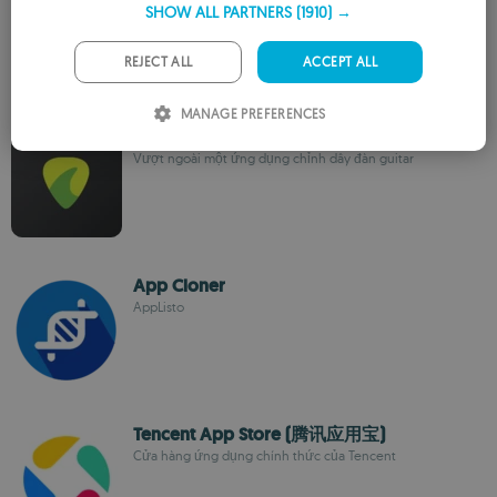
Danh mục phong phú các ứng dụng miễn phí và ứng
SHOW ALL PARTNERS
(1910) →
GERMAN
dụng nguồn mở
PORTUGUESE
REJECT ALL
ACCEPT ALL
ITALIAN
MANAGE PREFERENCES
GuitarTuna
SPANISH
Vượt ngoài một ứng dụng chỉnh dây đàn guitar
ROMANIAN
App Cloner
AppListo
Tencent App Store (腾讯应用宝)
Cửa hàng ứng dụng chính thức của Tencent