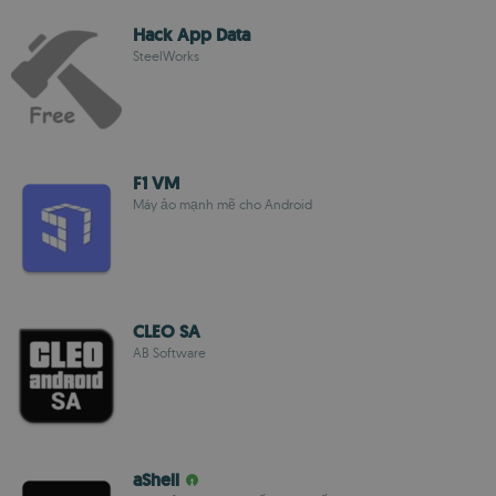
Hack App Data
SteelWorks
F1 VM
Máy ảo mạnh mẽ cho Android
CLEO SA
AB Software
aShell