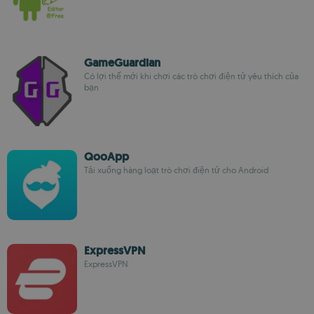
GameGuardian
Có lợi thế mới khi chơi các trò chơi điện tử yêu thích của
bạn
QooApp
Tải xuống hàng loạt trò chơi điện tử cho Android
ExpressVPN
ExpressVPN