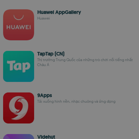
Huawei AppGallery
Huawei
TapTap (CN)
Thị trường Trung Quốc của những trò chơi nổi tiếng nhất
Châu Á
9Apps
Tải xuống hình nền, nhạc chuông và ứng dụng
Videhut