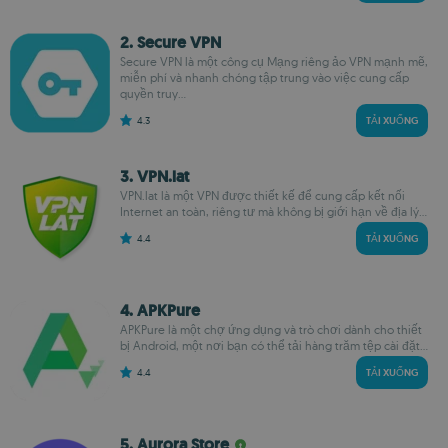
2. Secure VPN
Secure VPN là một công cụ Mạng riêng ảo VPN mạnh mẽ,
miễn phí và nhanh chóng tập trung vào việc cung cấp
quyền truy...
4.3
TẢI XUỐNG
3. VPN.lat
VPN.lat là một VPN được thiết kế để cung cấp kết nối
Internet an toàn, riêng tư mà không bị giới hạn về địa lý...
4.4
TẢI XUỐNG
4. APKPure
APKPure là một chợ ứng dụng và trò chơi dành cho thiết
bị Android, một nơi bạn có thể tải hàng trăm tệp cài đặt...
4.4
TẢI XUỐNG
5. Aurora Store