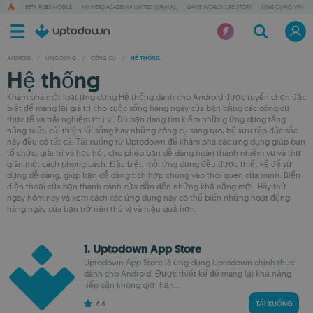
BETA PUBG MOBILE
MY HERO ACADEMIA UNITED SURVIVAL
GAME WORLD: LIFE STORY
ỨNG DỤNG VPN
ANDROID
/
ỨNG DỤNG
/
CÔNG CỤ
/
HỆ THỐNG
Hệ thống
Khám phá một loạt ứng dụng Hệ thống dành cho Android được tuyển chọn đặc
biệt để mang lại giá trị cho cuộc sống hàng ngày của bạn bằng các công cụ
thực tế và trải nghiệm thú vị. Dù bạn đang tìm kiếm những ứng dụng tăng
năng suất, cải thiện lối sống hay những công cụ sáng tạo, bộ sưu tập đặc sắc
này đều có tất cả. Tải xuống từ Uptodown để khám phá các ứng dụng giúp bạn
tổ chức, giải trí và học hỏi, cho phép bạn dễ dàng hoàn thành nhiệm vụ và thư
giãn một cách phong cách. Đặc biệt, mỗi ứng dụng đều được thiết kế để sử
dụng dễ dàng, giúp bạn dễ dàng tích hợp chúng vào thói quen của mình. Biến
điện thoại của bạn thành cánh cửa dẫn đến những khả năng mới. Hãy thử
ngay hôm nay và xem cách các ứng dụng này có thể biến những hoạt động
hàng ngày của bạn trở nên thú vị và hiệu quả hơn.
1. Uptodown App Store
Uptodown App Store là ứng dụng Uptodown chính thức
dành cho Android. Được thiết kế để mang lại khả năng
tiếp cận không giới hạn...
4.4
TẢI XUỐNG