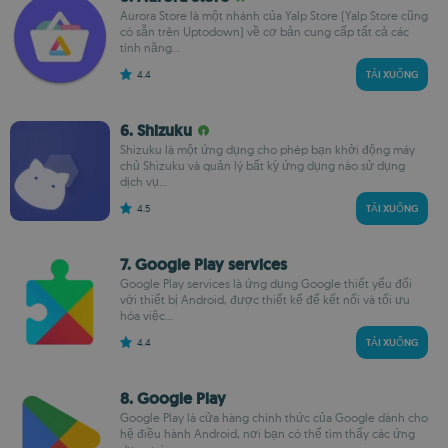
Aurora Store là một nhánh của Yalp Store (Yalp Store cũng
có sẵn trên Uptodown) về cơ bản cung cấp tất cả các
tính năng...
4.4
TẢI XUỐNG
6. Shizuku
Shizuku là một ứng dụng cho phép bạn khởi động máy
chủ Shizuku và quản lý bất kỳ ứng dụng nào sử dụng
dịch vụ...
4.5
TẢI XUỐNG
7. Google Play services
Google Play services là ứng dụng Google thiết yếu đối
với thiết bị Android, được thiết kế để kết nối và tối ưu
hóa việc...
4.4
TẢI XUỐNG
8. Google Play
Google Play là cửa hàng chính thức của Google dành cho
hệ điều hành Android, nơi bạn có thể tìm thấy các ứng