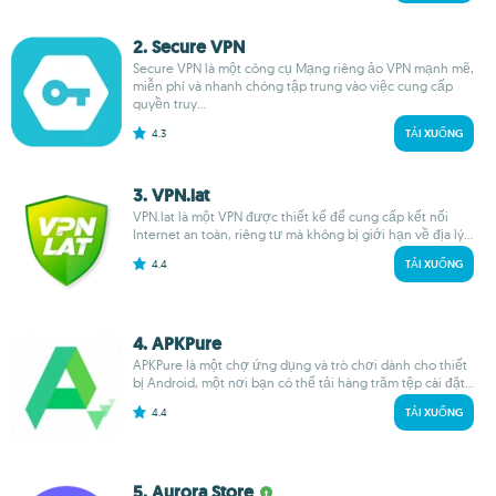
2. Secure VPN
Secure VPN là một công cụ Mạng riêng ảo VPN mạnh mẽ,
miễn phí và nhanh chóng tập trung vào việc cung cấp
quyền truy...
4.3
TẢI XUỐNG
3. VPN.lat
VPN.lat là một VPN được thiết kế để cung cấp kết nối
Internet an toàn, riêng tư mà không bị giới hạn về địa lý...
4.4
TẢI XUỐNG
4. APKPure
APKPure là một chợ ứng dụng và trò chơi dành cho thiết
bị Android, một nơi bạn có thể tải hàng trăm tệp cài đặt...
4.4
TẢI XUỐNG
5. Aurora Store