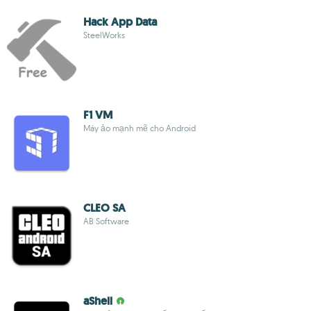
Hack App Data
SteelWorks
F1 VM
Máy ảo mạnh mẽ cho Android
CLEO SA
AB Software
aShell