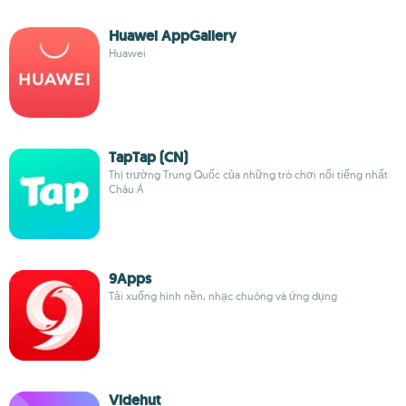
Huawei AppGallery
Huawei
TapTap (CN)
Thị trường Trung Quốc của những trò chơi nổi tiếng nhất
Châu Á
9Apps
Tải xuống hình nền, nhạc chuông và ứng dụng
Videhut