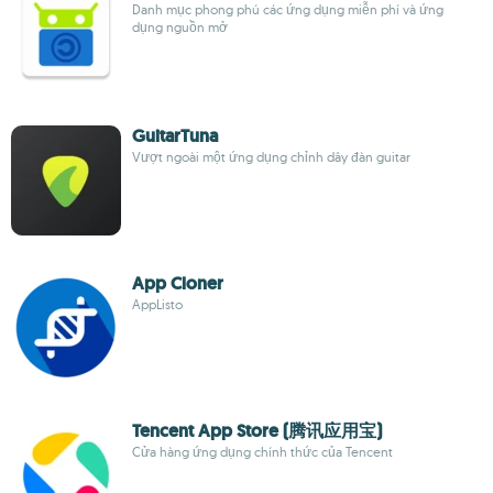
Danh mục phong phú các ứng dụng miễn phí và ứng
dụng nguồn mở
GuitarTuna
Vượt ngoài một ứng dụng chỉnh dây đàn guitar
App Cloner
AppListo
Tencent App Store (腾讯应用宝)
Cửa hàng ứng dụng chính thức của Tencent