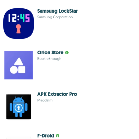
Samsung LockStar
Samsung Corporation
Orion Store
RookieEnough
APK Extractor Pro
Magdalm
F-Droid