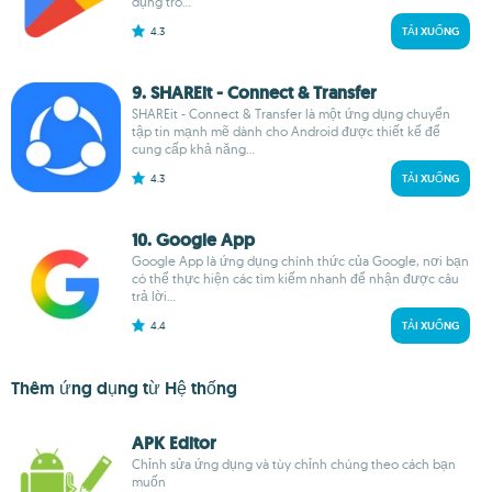
dụng trò...
4.3
TẢI XUỐNG
9. SHAREit - Connect & Transfer
SHAREit - Connect & Transfer là một ứng dụng chuyển
tập tin mạnh mẽ dành cho Android được thiết kế để
cung cấp khả năng...
4.3
TẢI XUỐNG
10. Google App
Google App là ứng dụng chính thức của Google, nơi bạn
có thể thực hiện các tìm kiếm nhanh để nhận được câu
trả lời...
4.4
TẢI XUỐNG
Thêm ứng dụng từ Hệ thống
APK Editor
Chỉnh sửa ứng dụng và tùy chỉnh chúng theo cách bạn
muốn