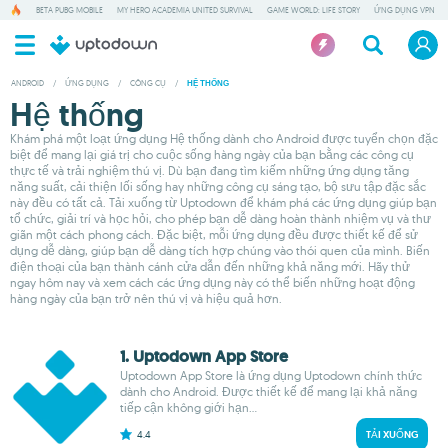
BETA PUBG MOBILE
MY HERO ACADEMIA UNITED SURVIVAL
GAME WORLD: LIFE STORY
ỨNG DỤNG VPN
ANDROID
/
ỨNG DỤNG
/
CÔNG CỤ
/
HỆ THỐNG
Hệ thống
Khám phá một loạt ứng dụng Hệ thống dành cho Android được tuyển chọn đặc
biệt để mang lại giá trị cho cuộc sống hàng ngày của bạn bằng các công cụ
thực tế và trải nghiệm thú vị. Dù bạn đang tìm kiếm những ứng dụng tăng
năng suất, cải thiện lối sống hay những công cụ sáng tạo, bộ sưu tập đặc sắc
này đều có tất cả. Tải xuống từ Uptodown để khám phá các ứng dụng giúp bạn
tổ chức, giải trí và học hỏi, cho phép bạn dễ dàng hoàn thành nhiệm vụ và thư
giãn một cách phong cách. Đặc biệt, mỗi ứng dụng đều được thiết kế để sử
dụng dễ dàng, giúp bạn dễ dàng tích hợp chúng vào thói quen của mình. Biến
điện thoại của bạn thành cánh cửa dẫn đến những khả năng mới. Hãy thử
ngay hôm nay và xem cách các ứng dụng này có thể biến những hoạt động
hàng ngày của bạn trở nên thú vị và hiệu quả hơn.
1. Uptodown App Store
Uptodown App Store là ứng dụng Uptodown chính thức
dành cho Android. Được thiết kế để mang lại khả năng
tiếp cận không giới hạn...
4.4
TẢI XUỐNG