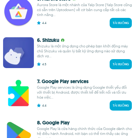
Aurora Store là một nhánh của Yalp Store (Yalp Store cũng
có sẵn trên Uptodown) về cơ bản cung cấp tất cả các
tính năng...
4.4
TẢI XUỐNG
6. Shizuku
Shizuku là một ứng dụng cho phép bạn khởi động máy
chủ Shizuku và quản lý bất kỳ ứng dụng nào sử dụng
dịch vụ...
4.5
TẢI XUỐNG
7. Google Play services
Google Play services là ứng dụng Google thiết yếu đối
với thiết bị Android, được thiết kế để kết nối và tối ưu
hóa việc...
4.4
TẢI XUỐNG
8. Google Play
Google Play là cửa hàng chính thức của Google dành cho
hệ điều hành Android, nơi bạn có thể tìm thấy các ứng