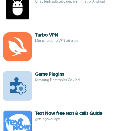
Chạy lệnh adb trực tiếp trên thiết bị Android
Turbo VPN
Một ứng dụng VPN tối giản
Game Plugins
Samsung Electronics Co., Ltd.
Text Now free text & calls Guide
gettingover.apk