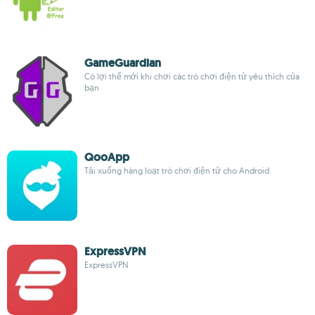
GameGuardian
Có lợi thế mới khi chơi các trò chơi điện tử yêu thích của
bạn
QooApp
Tải xuống hàng loạt trò chơi điện tử cho Android
ExpressVPN
ExpressVPN