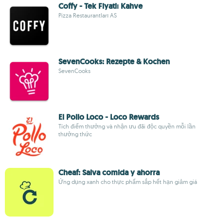
Coffy - Tek Fiyatlı Kahve
Pizza Restaurantları AS
SevenCooks: Rezepte & Kochen
SevenCooks
El Pollo Loco - Loco Rewards
Tích điểm thưởng và nhận ưu đãi độc quyền mỗi lần
thưởng thức
Cheaf: Salva comida y ahorra
Ứng dụng xanh cho thực phẩm sắp hết hạn giảm giá