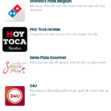
Domino's Pizza Belgium
Đặt pizza, theo dõi trực tiếp, thanh toán an toàn với ứng
dụng này
Hoy Toca recetas
Công thức cá nhân và mẹo cho mọi vị giác, mọi dịp
Santa Pizza Gourmet
Đặt pizza cao cấp dễ dàng tại nhà với dịch vụ giao nhanh
24U
Mua hàng tự động bằng điện thoại, quét QR, thanh toán an
toàn