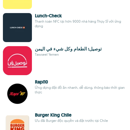
Lunch-Check
Thanh toán NFC tại hơn 9000 nhà hàng Thụy Sĩ với ứng
dụng
توصيل: الطعام وكل شيء في اليمن
Tawseel Yemen
Rapi10
Ứng dụng đặt đồ ăn nhanh, dễ dùng, thông báo thời gian
thực
Burger King Chile
Ưu đãi Burger độc quyền và đặt trước tại Chile