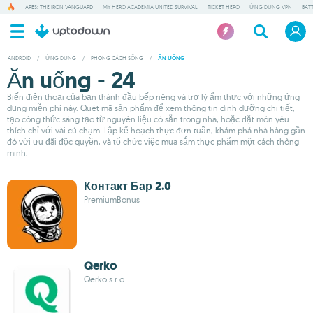
ARES: THE IRON VANGUARD
MY HERO ACADEMIA UNITED SURVIVAL
TICKET HERO
ỨNG DỤNG VPN
BAT
ANDROID
/
ỨNG DỤNG
/
PHONG CÁCH SỐNG
/
ĂN UỐNG
Ăn uống - 24
Biến điện thoại của bạn thành đầu bếp riêng và trợ lý ẩm thực với những ứng
dụng miễn phí này. Quét mã sản phẩm để xem thông tin dinh dưỡng chi tiết,
tạo công thức sáng tạo từ nguyên liệu có sẵn trong nhà, hoặc đặt món yêu
thích chỉ với vài cú chạm. Lập kế hoạch thực đơn tuần, khám phá nhà hàng gần
đó với ưu đãi độc quyền, và tổ chức việc mua sắm thực phẩm một cách thông
minh.
Контакт Бар 2.0
PremiumBonus
Qerko
Qerko s.r.o.