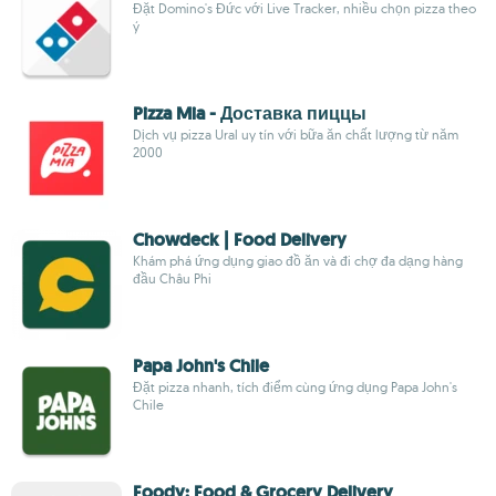
Đặt Domino's Đức với Live Tracker, nhiều chọn pizza theo
ý
Pizza Mia - Доставка пиццы
Dịch vụ pizza Ural uy tín với bữa ăn chất lượng từ năm
2000
Chowdeck | Food Delivery
Khám phá ứng dụng giao đồ ăn và đi chợ đa dạng hàng
đầu Châu Phi
Papa John's Chile
Đặt pizza nhanh, tích điểm cùng ứng dụng Papa John's
Chile
Foody: Food & Grocery Delivery