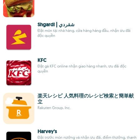
Shgardi | شقردي
Đặt món tại nhà hàng, cửa hàng hàng đầu, nhận ưu đãi
độc quyền
KFC
Đặt gà KFC online nhận giao hàng nhanh, ưu đãi độc
quyền
楽天レシピ 人気料理のレシピ検索と簡単献
立
Rakuten Group, Inc.
Harvey's
Đặt trước món nướng và nhận ưu đãi, điểm thưởng, thanh