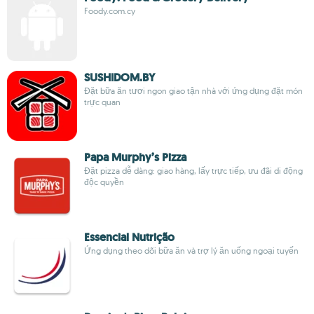
Foody.com.cy
SUSHIDOM.BY
Đặt bữa ăn tươi ngon giao tận nhà với ứng dụng đặt món
trực quan
Papa Murphy’s Pizza
Đặt pizza dễ dàng: giao hàng, lấy trực tiếp, ưu đãi di động
độc quyền
Essencial Nutrição
Ứng dụng theo dõi bữa ăn và trợ lý ăn uống ngoại tuyến