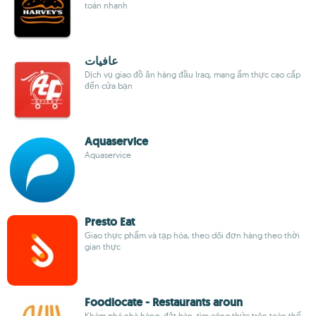
toán nhanh
عافيات
Dịch vụ giao đồ ăn hàng đầu Iraq, mang ẩm thực cao cấp
đến cửa bạn
Aquaservice
Aquaservice
Presto Eat
Giao thực phẩm và tạp hóa, theo dõi đơn hàng theo thời
gian thực
Foodlocate - Restaurants aroun
Khám phá nhà hàng, đặt bàn, tìm công thức trên toàn thế