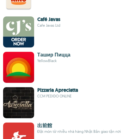
Café Javas
Cafe Javas Ltd
Ташир Пицца
YellowBlack
Pizzaria Apreciatta
CCM PEDIDO ONLINE
出前館
Đặt món từ nhiều nhà hàng Nhật Bản giao tận nơi