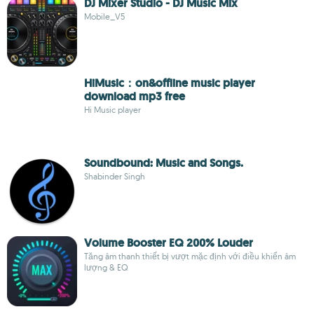
DJ Mixer Studio - DJ Music Mix
Mobile_V5
HiMusic：on&offline music player
download mp3 free
Hi Music player
Soundbound: Music and Songs.
Shabinder Singh
Volume Booster EQ 200% Louder
Tăng âm thanh thiết bị vượt mặc định với điều khiển âm
lượng & EQ