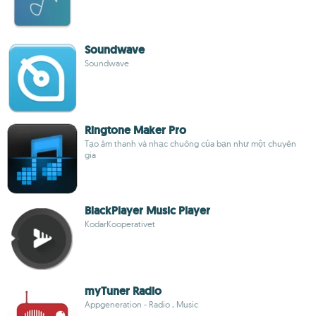
Soundwave
Soundwave
Ringtone Maker Pro
Tạo âm thanh và nhạc chuông của bạn như một chuyên
gia
BlackPlayer Music Player
KodarKooperativet
myTuner Radio
Appgeneration - Radio , Music