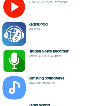
Super Music Player Downloader
RadioDroid
segler.alex
Hidden Voice Recorder
Master Software Solutions
Samsung SoundAlive
Samsung Corporation
Radio World