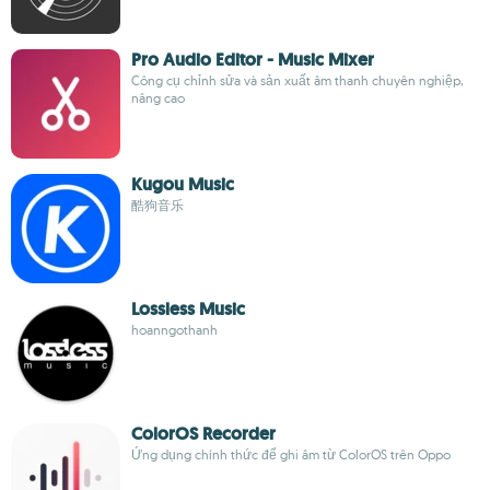
Pro Audio Editor - Music Mixer
Công cụ chỉnh sửa và sản xuất âm thanh chuyên nghiệp,
nâng cao
Kugou Music
酷狗音乐
Lossless Music
hoanngothanh
ColorOS Recorder
Ứng dụng chính thức để ghi âm từ ColorOS trên Oppo