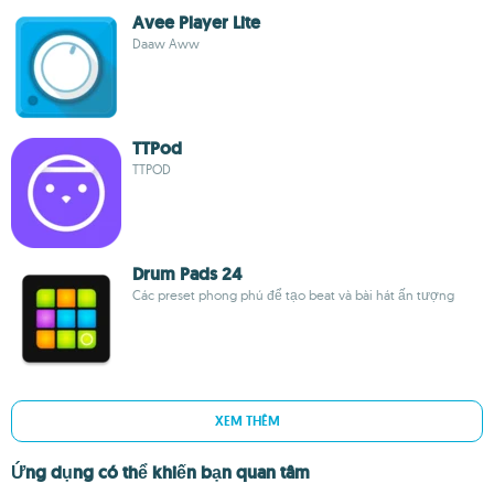
Avee Player Lite
Daaw Aww
TTPod
TTPOD
Drum Pads 24
Các preset phong phú để tạo beat và bài hát ấn tượng
XEM THÊM
Ứng dụng có thể khiến bạn quan tâm