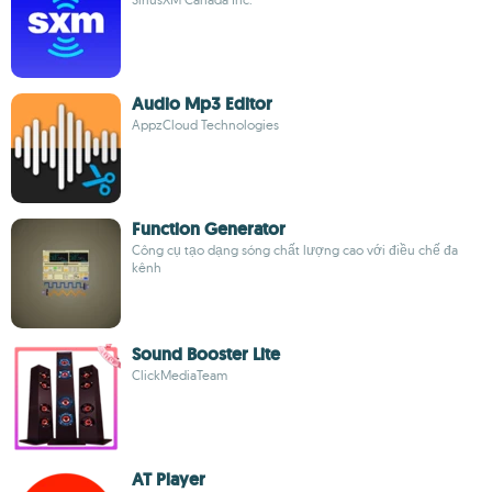
Audio Mp3 Editor
AppzCloud Technologies
Function Generator
Công cụ tạo dạng sóng chất lượng cao với điều chế đa
kênh
Sound Booster Lite
ClickMediaTeam
AT Player