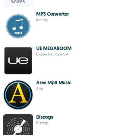
MP3 Converter
Keerby
UE MEGABOOM
Logitech Europe S.A.
Ares Mp3 Music
Ares
Discogs
Discogs