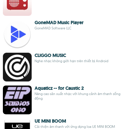
GoneMAD Music Player
GoneMAD Software LLC
CLiGGO MUSIC
Nghe nhạc không giới hạn trên thiết bị Android
Aquaticz -- for Caustic 2
Nâng cao sản xuất nhạc với khung cảnh âm thanh sống
động
UE MINI BOOM
Cải thiện âm thanh với ứng dụng loa UE MINI BOOM