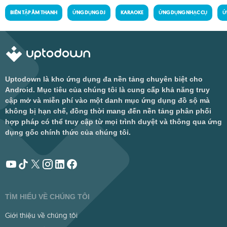
BIÊN TẬP ÂM THANH
ỨNG DỤNG DJ
KARAOKE
ỨNG DỤNG NHẠC CỤ
Ứ
Uptodown là kho ứng dụng đa nền tảng chuyên biệt cho
Android. Mục tiêu của chúng tôi là cung cấp khả năng truy
cập mở và miễn phí vào một danh mục ứng dụng đồ sộ mà
không bị hạn chế, đồng thời mang đến nền tảng phân phối
hợp pháp có thể truy cập từ mọi trình duyệt và thông qua ứng
dụng gốc chính thức của chúng tôi.
TÌM HIỂU VỀ CHÚNG TÔI
Giới thiệu về chúng tôi