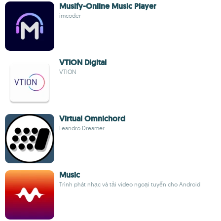
Musify-Online Music Player
imcoder
VTION Digital
VTION
Virtual Omnichord
Leandro Dreamer
Music
Trình phát nhạc và tải video ngoại tuyến cho Android