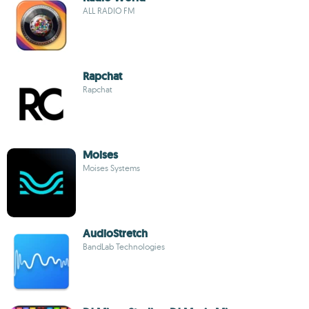
ALL RADIO FM
Rapchat
Rapchat
Moises
Moises Systems
AudioStretch
BandLab Technologies