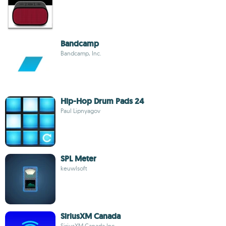
Bandcamp
Bandcamp, Inc.
Hip-Hop Drum Pads 24
Paul Lipnyagov
SPL Meter
keuwlsoft
SiriusXM Canada
SiriusXM Canada Inc.