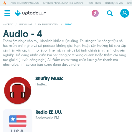
ARES: THE IRON VANGUARD
MY HERO ACADEMIA UNITED SURVIVAL
TICKET HERO
ỨNG DỤNG VPN
BAT
ANDROID
/
ỨNG DỤNG
/
ĐA PHƯƠNG TIỆN
/
AUDIO
Audio - 4
Thêm âm nhạc vào mọi khoảnh khắc cuộc sống. Thưởng thức hàng triệu bài
hát miễn phí, nghe và tải podcast không giới hạn, hoặc tận hưởng bộ sưu tập
cá nhân với các trình phát offline mạnh mẽ và bộ tinh chỉnh âm thanh chuyên
nghiệp. Dễ dàng nhận diện bài hát đang phát xung quanh hoặc thậm chí sáng
tạo giai điệu với công nghệ AI. Đắm chìm trong chất lượng âm thanh mà
những bản nhạc của bạn xứng đáng được nghe.
Shuffly Music
FluiBex
Radio EE.UU.
Radioworld FM