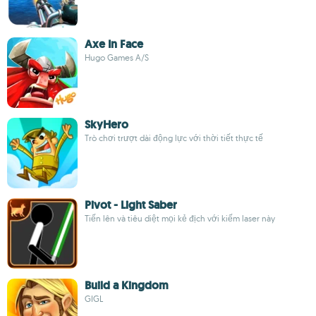
Axe In Face
Hugo Games A/S
SkyHero
Trò chơi trượt dài động lực với thời tiết thực tế
Pivot - Light Saber
Tiến lên và tiêu diệt mọi kẻ địch với kiếm laser này
Build a Kingdom
GIGL