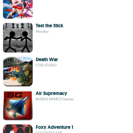
Test the Stick
Moodoy
Death War
CT55-STUDIO
Air Supremacy
BANDAI NAMCO Games
Foxy Adventure 1
GOULTARDGAME