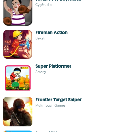
CygStudio
Fireman Action
Dexati
Super Platformer
Amargi
Frontier Target Sniper
Multi Touch Games