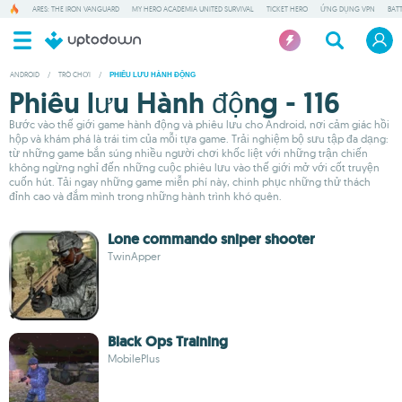
ARES: THE IRON VANGUARD
MY HERO ACADEMIA UNITED SURVIVAL
TICKET HERO
ỨNG DỤNG VPN
BAT
ANDROID
/
TRÒ CHƠI
/
PHIÊU LƯU HÀNH ĐỘNG
Phiêu lưu Hành động - 116
Bước vào thế giới game hành động và phiêu lưu cho Android, nơi cảm giác hồi
hộp và khám phá là trái tim của mỗi tựa game. Trải nghiệm bộ sưu tập đa dạng:
từ những game bắn súng nhiều người chơi khốc liệt với những trận chiến
không ngừng nghỉ đến những cuộc phiêu lưu vào thế giới mở với cốt truyện
cuốn hút. Tải ngay những game miễn phí này, chinh phục những thử thách
đỉnh cao và đắm mình trong những hành trình khó quên.
Lone commando sniper shooter
TwinApper
Black Ops Training
MobilePlus