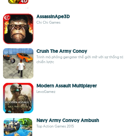
AssassinApe3D
Chi Chi Games
Crush The Army Conoy
Trình mô phỏng gangster thế giới mở với sự thống trị
chiến lược
Modern Assault Multiplayer
LevoGamez
Navy Army Convoy Ambush
Top Action Games 2015