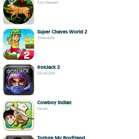
ForU Naveen
Super Chaves World 2
Tofemedia
IronJack 2
Estudio256
Cowboy Indian
Dexati
Torture My Boyfriend