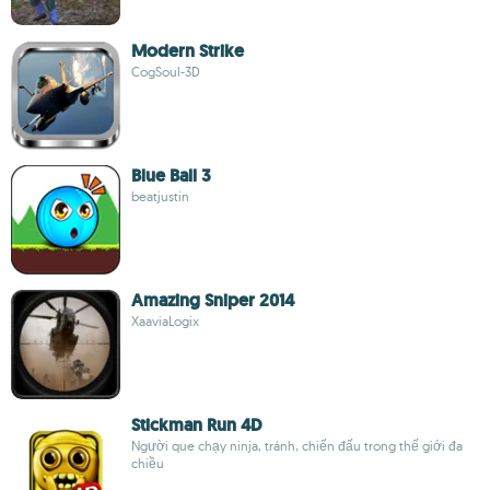
Modern Strike
CogSoul-3D
Blue Ball 3
beatjustin
Amazing Sniper 2014
XaaviaLogix
Stickman Run 4D
Người que chạy ninja, tránh, chiến đấu trong thế giới đa
chiều