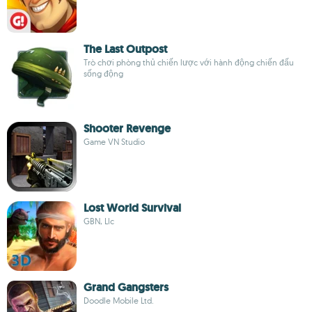
The Last Outpost
Trò chơi phòng thủ chiến lược với hành động chiến đấu
sống động
Shooter Revenge
Game VN Studio
Lost World Survival
GBN, Llc
Grand Gangsters
Doodle Mobile Ltd.