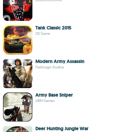
Tank Classic 2015
OS Game
Modern Army Assassin
FlashLogix Studios
Army Base Sniper
UBM Games
Deer Hunting Jungle War