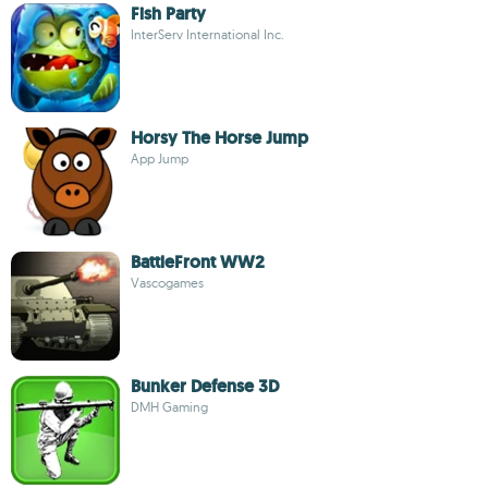
Fish Party
InterServ International Inc.
Horsy The Horse Jump
App Jump
BattleFront WW2
Vascogames
Bunker Defense 3D
DMH Gaming