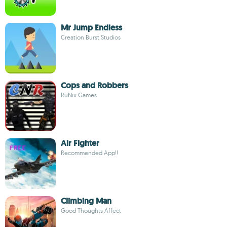
Mr Jump Endless
Creation Burst Studios
Cops and Robbers
RuNix Games
Air Fighter
Recommended App!!
Climbing Man
Good Thoughts Affect