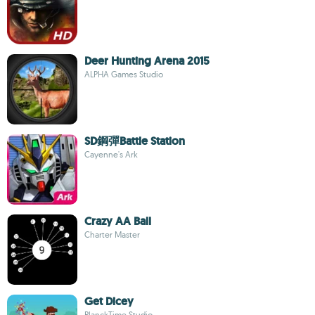
Deer Hunting Arena 2015
ALPHA Games Studio
SD鋼彈Battle Station
Cayenne's Ark
Crazy AA Ball
Charter Master
Get Dicey
PlanckTime Studio