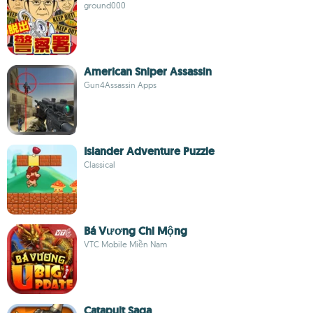
ground000
American Sniper Assassin
Gun4Assassin Apps
Islander Adventure Puzzle
Classical
Bá Vương Chi Mộng
VTC Mobile Miền Nam
Catapult Saga