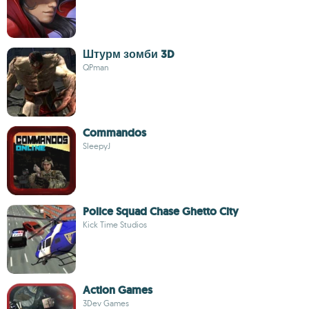
Штурм зомби 3D
QPman
Commandos
SleepyJ
Police Squad Chase Ghetto City
Kick Time Studios
Action Games
3Dev Games