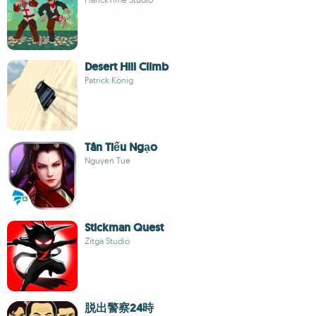
Desert Hill Climb
Patrick König
Tân Tiếu Ngạo
Nguyen Tue
Stickman Quest
Zitga Studio
脱出警察24時