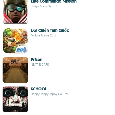
Elite Commando Mission
Straya Apps Pty Ltd
Đại Chiến Tam Quốc
Mobile Game 2015
Prison
NEAT ESCAPE
SCHOOL
HappyHoppyHappy Co.,Ltd.