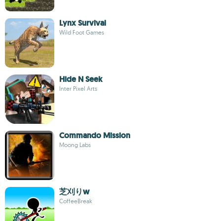
Lynx Survival
Wild Foot Games
Hide N Seek
Inter Pixel Arts
Commando Mission
Moong Labs
芝刈りw
CoffeeBreak