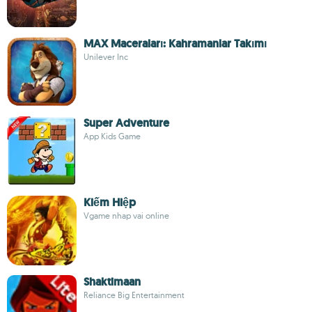
MAX Maceraları: Kahramanlar Takımı
Unilever Inc
Super Adventure
App Kids Game
Kiếm Hiệp
Vgame nhap vai online
Shaktimaan
Reliance Big Entertainment