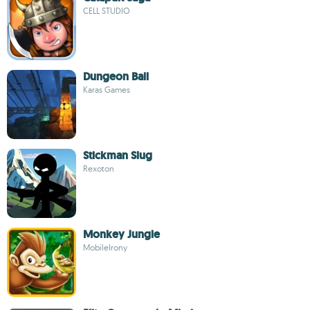
CELL STUDIO
Dungeon Ball
Karas Games
Stickman Slug
Rexoton
Monkey Jungle
MobileIrony