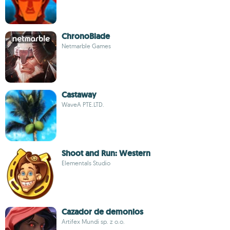
ChronoBlade
Netmarble Games
Castaway
WaveA PTE.LTD.
Shoot and Run: Western
Elementals Studio
Cazador de demonios
Artifex Mundi sp. z o.o.