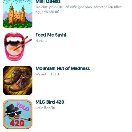
Mini Quests
Trò chơi phiêu lưu cổ điển góc nhìn isometric với hầm
ngục và câu đố
Feed Me Sushi
Nuriara
Mountain Hut of Madness
WaveA PTE.LTD.
MLG Bird 420
Karlo Benčić