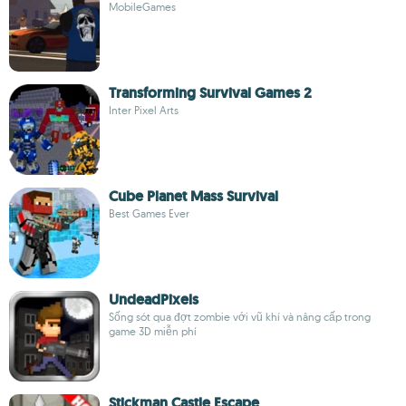
MobileGames
Transforming Survival Games 2
Inter Pixel Arts
Cube Planet Mass Survival
Best Games Ever
UndeadPixels
Sống sót qua đợt zombie với vũ khí và nâng cấp trong
game 3D miễn phí
Stickman Castle Escape