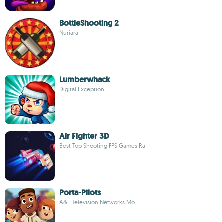
BottleShooting 2
Nuriara
Lumberwhack
Digital Exception
Air Fighter 3D
Best Top Shooting FPS Games Ra
Porta-Pilots
A&E Television Networks Mo