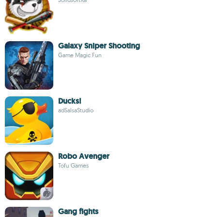
Galaxy Sniper Shooting
Game Magic Fun
Ducks!
adSalsaStudio
Robo Avenger
Tofu Games
Gang fights