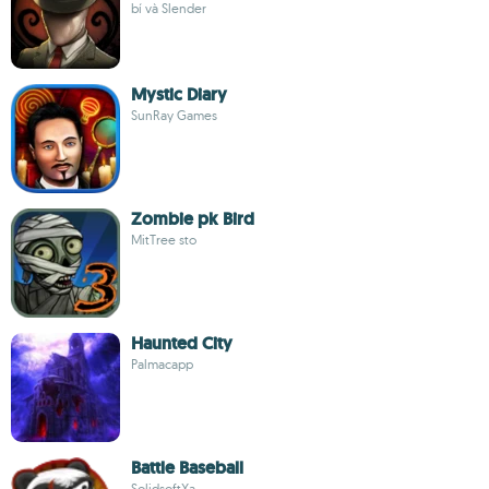
bí và Slender
Mystic Diary
SunRay Games
Zombie pk Bird
MitTree sto
Haunted City
Palmacapp
Battle Baseball
SolidsoftXa