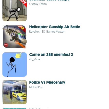
Gustav Rasbo
Helicopter Gunship Air Battle
Raydiex - 3D Games Master
Come on 285 enemies! 2
sk_Mine
Police Vs Mercenary
MobilePlus