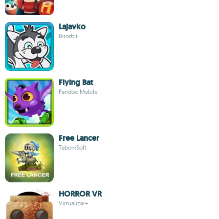
Lajavko
Bitorbit
Flying Bat
Pandoo Mobile
Free Lancer
TabomSoft
HORROR VR
Virtualizar+