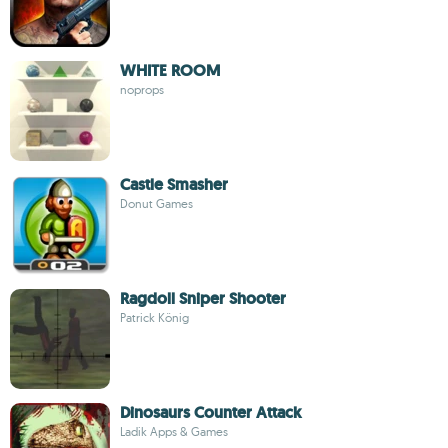
WHITE ROOM
noprops
Castle Smasher
Donut Games
Ragdoll Sniper Shooter
Patrick König
Dinosaurs Counter Attack
Ladik Apps & Games