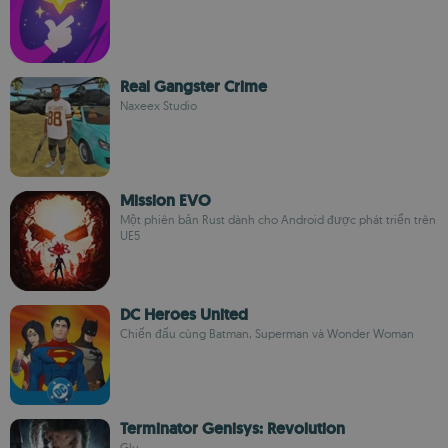
Real Gangster Crime
Naxeex Studio
Mission EVO
Một phiên bản Rust dành cho Android được phát triển trên
UE5
DC Heroes United
Chiến đấu cùng Batman, Superman và Wonder Woman
Terminator Genisys: Revolution
Glu