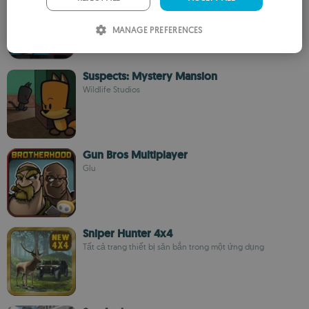
SHADE Inc.
ITALIAN
MANAGE PREFERENCES
SPANISH
ROMANIAN
Suspects: Mystery Mansion
Wildlife Studios
Gun Bros Multiplayer
Glu
Sniper Hunter 4x4
Tất cả trang thiết bị săn bắn trong một ứng dụng