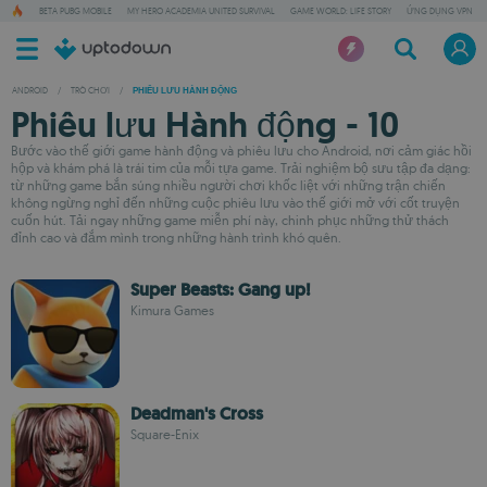
BETA PUBG MOBILE
MY HERO ACADEMIA UNITED SURVIVAL
GAME WORLD: LIFE STORY
ỨNG DỤNG VPN
ANDROID
/
TRÒ CHƠI
/
PHIÊU LƯU HÀNH ĐỘNG
Phiêu lưu Hành động - 10
Bước vào thế giới game hành động và phiêu lưu cho Android, nơi cảm giác hồi
hộp và khám phá là trái tim của mỗi tựa game. Trải nghiệm bộ sưu tập đa dạng:
từ những game bắn súng nhiều người chơi khốc liệt với những trận chiến
không ngừng nghỉ đến những cuộc phiêu lưu vào thế giới mở với cốt truyện
cuốn hút. Tải ngay những game miễn phí này, chinh phục những thử thách
đỉnh cao và đắm mình trong những hành trình khó quên.
Super Beasts: Gang up!
Kimura Games
Deadman's Cross
Square-Enix