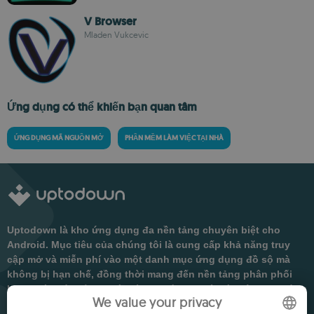
V Browser
Mladen Vukcevic
Ứng dụng có thể khiến bạn quan tâm
ỨNG DỤNG MÃ NGUỒN MỞ
PHẦN MỀM LÀM VIỆC TẠI NHÀ
Uptodown là kho ứng dụng đa nền tảng chuyên biệt cho
Android. Mục tiêu của chúng tôi là cung cấp khả năng truy
cập mở và miễn phí vào một danh mục ứng dụng đồ sộ mà
không bị hạn chế, đồng thời mang đến nền tảng phân phối
hợp pháp có thể truy cập từ mọi trình duyệt và thông qua ứng
We value your privacy
dụng gốc chính thức của chúng tôi.