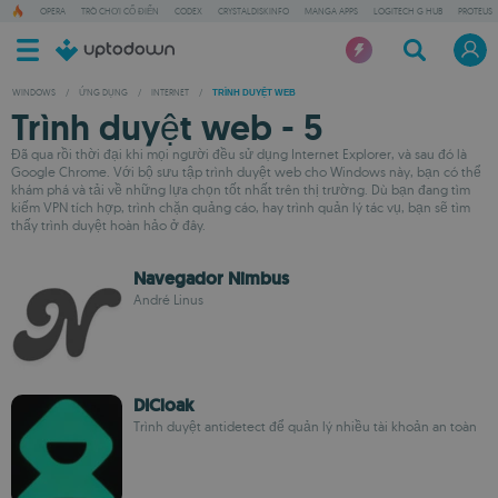
OPERA
TRÒ CHƠI CỔ ĐIỂN
CODEX
CRYSTALDISKINFO
MANGA APPS
LOGITECH G HUB
PROTEUS
WINDOWS
/
ỨNG DỤNG
/
INTERNET
/
TRÌNH DUYỆT WEB
Trình duyệt web - 5
Đã qua rồi thời đại khi mọi người đều sử dụng Internet Explorer, và sau đó là
Google Chrome. Với bộ sưu tập trình duyệt web cho Windows này, bạn có thể
khám phá và tải về những lựa chọn tốt nhất trên thị trường. Dù bạn đang tìm
kiếm VPN tích hợp, trình chặn quảng cáo, hay trình quản lý tác vụ, bạn sẽ tìm
thấy trình duyệt hoàn hảo ở đây.
Navegador Nimbus
André Linus
DICloak
Trình duyệt antidetect để quản lý nhiều tài khoản an toàn