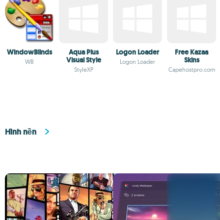
WindowBlinds
Aqua Plus
Logon Loader
Free Kazaa
Visual Style
Skins
WB
Logon Loader
StyleXP
Capehostpro.com
Hình nền