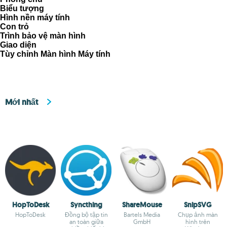
Biểu tượng
Hình nền máy tính
Con trỏ
Trình bảo vệ màn hình
Giao diện
Tùy chỉnh Màn hình Máy tính
Mới nhất
HopToDesk
Syncthing
ShareMouse
SnipSVG
HopToDesk
Đồng bộ tập tin
Bartels Media
Chụp ảnh màn
an toàn giữa
GmbH
hình trên