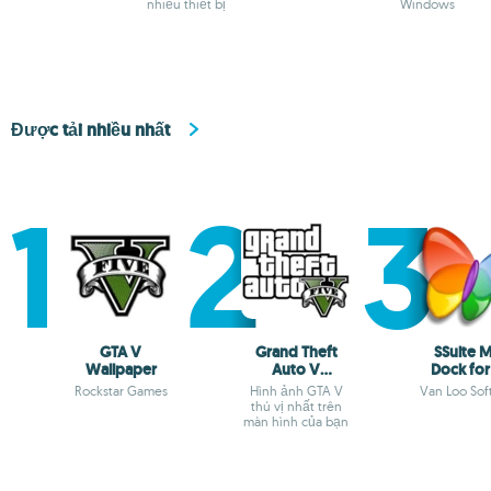
nhiều thiết bị
Windows
Được tải nhiều nhất
GTA V
Grand Theft
SSuite 
Wallpaper
Auto V
Dock for
Wallpaper
Rockstar Games
Hình ảnh GTA V
Van Loo Sof
thú vị nhất trên
màn hình của bạn