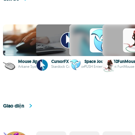
Mouse Jiggler
CursorFX Free
Space Journey 3D
FunMou
Arkane Systems
Stardock Corporation
PUSH Entertainment
FunMouse
Giao diện