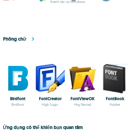
thanh tác vụ Windows
Phông chữ
Birdfont
FontCreator
FontViewOK
FontBook
Birdfont
High Logic
Hrg Nenad
Adobe
Ứng dụng có thể khiến bạn quan tâm