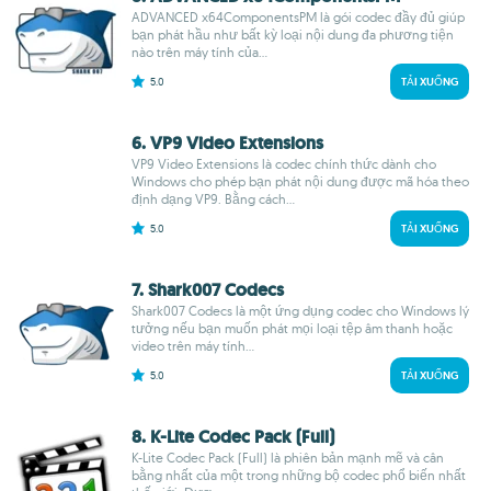
ADVANCED x64ComponentsPM là gói codec đầy đủ giúp
bạn phát hầu như bất kỳ loại nội dung đa phương tiện
nào trên máy tính của...
5.0
TẢI XUỐNG
6. VP9 Video Extensions
VP9 Video Extensions là codec chính thức dành cho
Windows cho phép bạn phát nội dung được mã hóa theo
định dạng VP9. Bằng cách...
5.0
TẢI XUỐNG
7. Shark007 Codecs
Shark007 Codecs là một ứng dụng codec cho Windows lý
tưởng nếu bạn muốn phát mọi loại tệp âm thanh hoặc
video trên máy tính...
5.0
TẢI XUỐNG
8. K-Lite Codec Pack (Full)
K-Lite Codec Pack (Full) là phiên bản mạnh mẽ và cân
bằng nhất của một trong những bộ codec phổ biến nhất