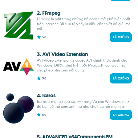
2. FFmpeg
FFmpeg là một trong những bộ codec mở phổ biến nhất
trên Internet. Bộ sưu tập này là điều cần thiết để giải mã,
mã...
5.0
TẢI XUỐNG
3. AV1 Video Extension
AV1 Video Extension là codec AV1 chính thức dành cho
Windows. Được phát triển bởi Microsoft, công cụ này
cho phép bạn xem nội dung...
5.0
TẢI XUỐNG
4. Icaros
Icaros là một bộ sưu tập Mở rộng Vỏ cho Windows, nhờ
đó bạn có thể xem ảnh thu nhỏ cho hầu hết mọi tệp...
5.0
TẢI XUỐNG
5. ADVANCED x64ComponentsPM