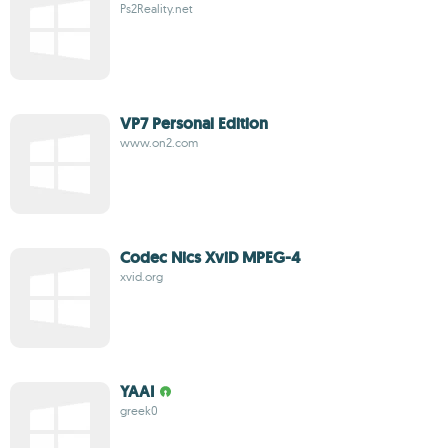
Ps2Reality.net
VP7 Personal Edition
www.on2.com
Codec Nics XviD MPEG-4
xvid.org
YAAI
greek0