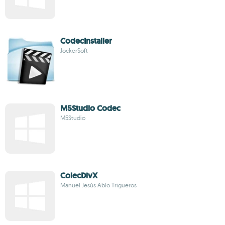
CodecInstaller
JockerSoft
M5Studio Codec
M5Studio
ColecDivX
Manuel Jesús Abío Trigueros