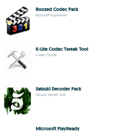
Boozed Codec Pack
BoozedProgrammer
K-Lite Codec Tweak Tool
Codec Guide
Satsuki Decoder Pack
Satsuki Yatoshi Soft
Microsoft PlayReady