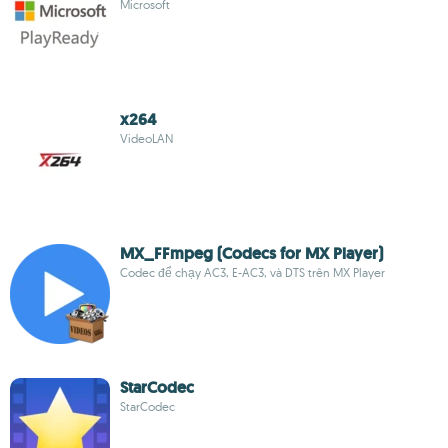
Microsoft
x264
VideoLAN
MX_FFmpeg (Codecs for MX Player)
Codec để chạy AC3, E-AC3, và DTS trên MX Player
StarCodec
StarCodec