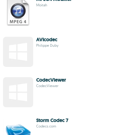
Moitah
AVIcodec
Philippe Duby
CodecViewer
CodecViewer
Storm Codec 7
Codecs.com