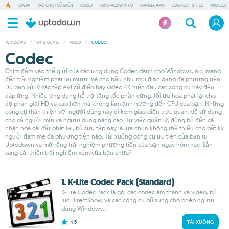
OPERA
TRÒ CHƠI CỔ ĐIỂN
CODEX
CRYSTALDISKINFO
MANGA APPS
LOGITECH G HUB
PROTEUS
WINDOWS
/
ỨNG DỤNG
/
VIDEO
/
CODEC
Codec
Chìm đắm vào thế giới của các ứng dụng Codec dành cho Windows, nơi mang
đến trải nghiệm phát lại mượt mà cho hầu như mọi định dạng đa phương tiện.
Dù bạn xử lý các tệp AVI cổ điển hay video 4K hiện đại, các công cụ này đều
đáp ứng. Nhiều ứng dụng hỗ trợ tăng tốc phần cứng, tối ưu hóa phát lại cho
độ phân giải HD và cao hơn mà không làm ảnh hưởng đến CPU của bạn. Những
công cụ thân thiện với người dùng này đi kèm giao diện trực quan, dễ sử dụng
cho cả người mới và người dùng nâng cao. Từ việc quản lý, đồng bộ đến cá
nhân hóa cài đặt phát lại, bộ sưu tập này là lựa chọn không thể thiếu cho bất kỳ
người đam mê đa phương tiện nào. Tải xuống công cụ ưu tiên của bạn từ
Uptodown và mở rộng trải nghiệm phương tiện của bạn ngay hôm nay. Sẵn
sàng cải thiện trải nghiệm xem của bạn chưa?
1. K-Lite Codec Pack (Standard)
K-Lite Codec Pack là gói các codec âm thanh và video, bộ
lọc DirectShow và các công cụ bổ sung cho phép người
dùng Windows...
4.5
TẢI XUỐNG