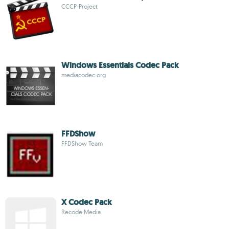
CCCP-Project
Windows Essentials Codec Pack
mediacodec.org
FFDShow
FFDShow Team
X Codec Pack
Recode Media