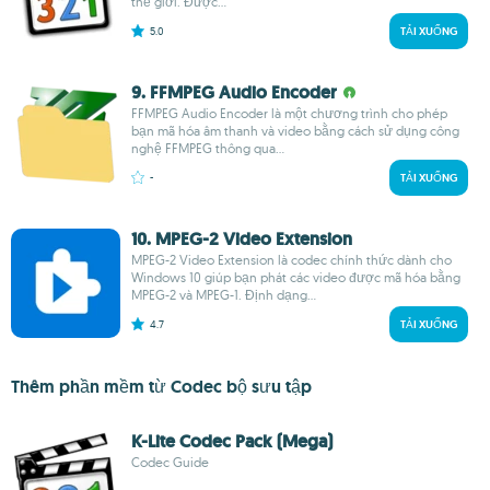
thế giới. Được...
5.0
TẢI XUỐNG
9. FFMPEG Audio Encoder
FFMPEG Audio Encoder là một chương trình cho phép
bạn mã hóa âm thanh và video bằng cách sử dụng công
nghệ FFMPEG thông qua...
-
TẢI XUỐNG
10. MPEG-2 Video Extension
MPEG-2 Video Extension là codec chính thức dành cho
Windows 10 giúp bạn phát các video được mã hóa bằng
MPEG-2 và MPEG-1. Định dạng...
4.7
TẢI XUỐNG
Thêm phần mềm từ Codec bộ sưu tập
K-Lite Codec Pack (Mega)
Codec Guide