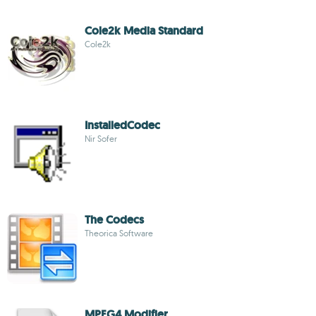
Cole2k Media Standard
Cole2k
InstalledCodec
Nir Sofer
The Codecs
Theorica Software
MPEG4 Modifier