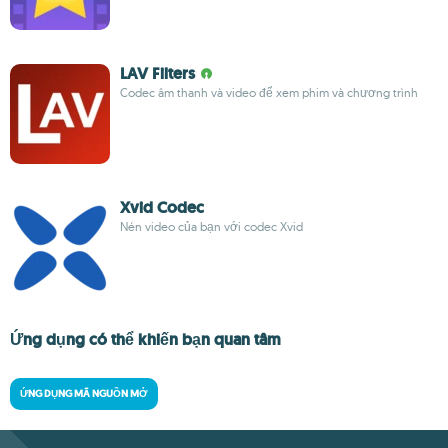
LAV Filters
Codec âm thanh và video để xem phim và chương trình
Xvid Codec
Nén video của bạn với codec Xvid
Ứng dụng có thể khiến bạn quan tâm
ỨNG DỤNG MÃ NGUỒN MỞ