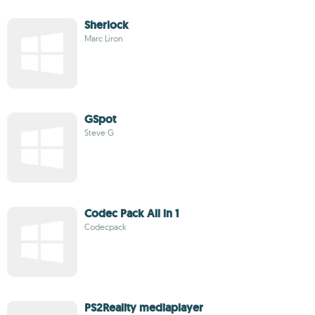
Sherlock
Marc Liron
GSpot
Steve G
Codec Pack All in 1
Codecpack
PS2Reality mediaplayer