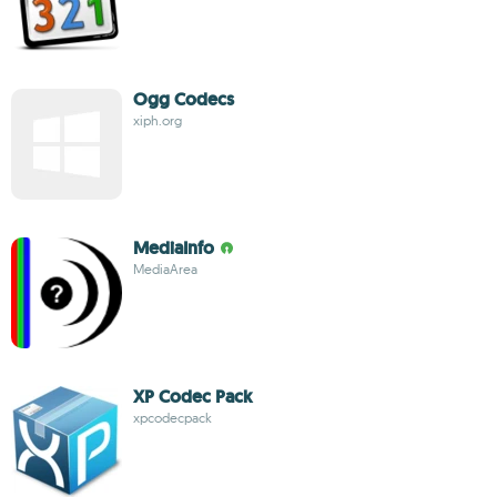
Ogg Codecs
xiph.org
MediaInfo
MediaArea
XP Codec Pack
xpcodecpack