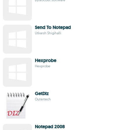
Send To Notepad
Utkarsh Shigihalli
Hexprobe
Hexprobe
GetDiz
Outertech
Notepad 2008