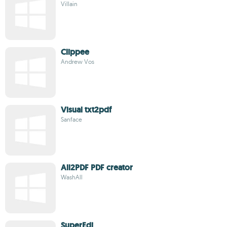
Villain
Clippee
Andrew Vos
Visual txt2pdf
Sanface
All2PDF PDF creator
WashAll
SuperEdi