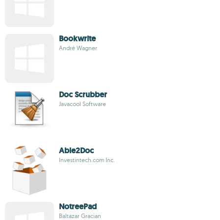
Bookwrite
André Wagner
Doc Scrubber
Javacool Software
Able2Doc
Investintech.com Inc.
NotreePad
Baltazar Gracian