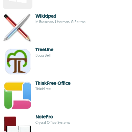
Wikidpad
M.Butscher, J.Horman, G.Reitma
TreeLine
Doug Bell
ThinkFree Office
ThinkFree
NotePro
Crystal Office Systems