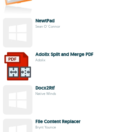
NewtPad
Sean O´Connor
Adolix Split and Merge PDF
Adolix
Docx2Rtf
Native Winds
File Content Replacer
Brynt Younce