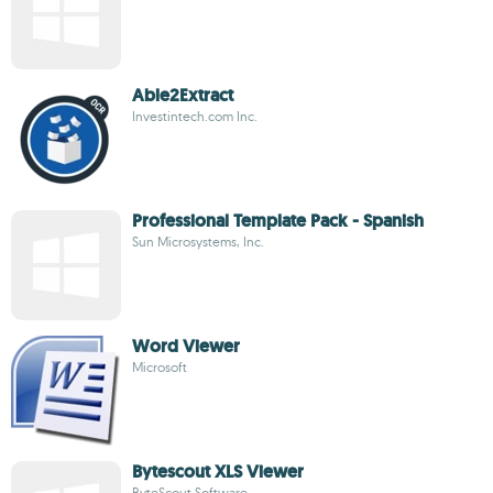
Able2Extract
Investintech.com Inc.
Professional Template Pack - Spanish
Sun Microsystems, Inc.
Word Viewer
Microsoft
Bytescout XLS Viewer
ByteScout Software