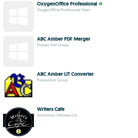
OxygenOffice Professional
OxygenOffice Professional Team
ABC Amber PDF Merger
Process Text Group
ABC Amber LIT Converter
ProcessText Group
Writers Cafe
Anthemion Software Ltd.