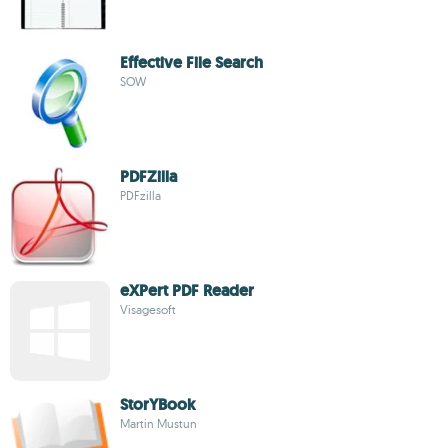
Effective File Search
SOW
PDFZilla
PDFzilla
eXPert PDF Reader
Visagesoft
StorYBook
Martin Mustun