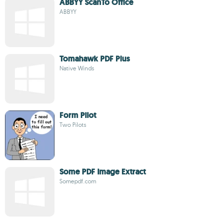
ABBYY ScanTo Office
ABBYY
Tomahawk PDF Plus
Native Winds
Form Pilot
Two Pilots
Some PDF Image Extract
Somepdf.com