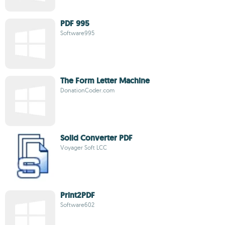
PDF 995
Software995
The Form Letter Machine
DonationCoder.com
Solid Converter PDF
Voyager Soft LCC
Print2PDF
Software602