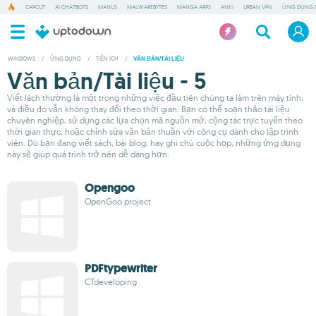
CAPCUT
AI CHATBOTS
MANUS
MALWAREBYTES
MANGA APPS
ANKI
URBAN VPN
ỨNG DỤNG 
WINDOWS
/
ỨNG DỤNG
/
TIỆN ÍCH
/
VĂN BẢN/TÀI LIỆU
Văn bản/Tài liệu - 5
Viết lách thường là một trong những việc đầu tiên chúng ta làm trên máy tính,
và điều đó vẫn không thay đổi theo thời gian. Bạn có thể soạn thảo tài liệu
chuyên nghiệp, sử dụng các lựa chọn mã nguồn mở, cộng tác trực tuyến theo
thời gian thực, hoặc chỉnh sửa văn bản thuần với công cụ dành cho lập trình
viên. Dù bạn đang viết sách, bài blog, hay ghi chú cuộc họp, những ứng dụng
này sẽ giúp quá trình trở nên dễ dàng hơn.
Opengoo
OpenGoo project
PDFtypewriter
CTdeveloping