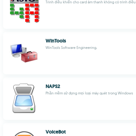
Trình điều khiển cho card âm thanh không có trình điề
WinTools
WinTools Software Engineering,
NAPS2
Phần mềm sử dụng mọi loại máy quét trong Windows
VoiceBot