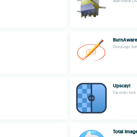
Jean-Pierre Ch
BurnAware
GloryLogic So
Upscayl
Cải thiện hình
Total Imag