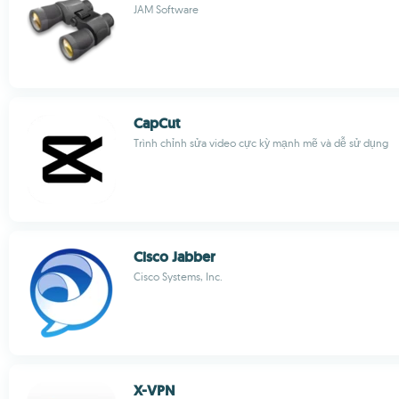
JAM Software
CapCut
Trình chỉnh sửa video cực kỳ mạnh mẽ và dễ sử dụng
Cisco Jabber
Cisco Systems, Inc.
X-VPN