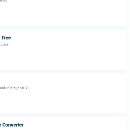
arras
 Free
ftware
 ảnh của bạn với AI
e Converter