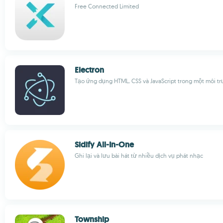
Free Connected Limited
Electron
Tạo ứng dụng HTML, CSS và JavaScript trong một môi t
Sidify All-In-One
Ghi lại và lưu bài hát từ nhiều dịch vụ phát nhạc
Township