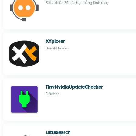
Điều khiển PC của bạn bằng lệnh thoại
XYplorer
Donald Lessau
TinyNvidiaUpdateChecker
ElPumpo
UltraSearch