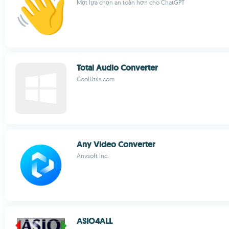
Một lựa chọn an toàn hơn cho ChatGPT
Total Audio Converter
CoolUtils.com
Any Video Converter
Anvsoft Inc.
ASIO4ALL