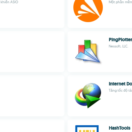
u khiển ASIO
Một phần mềm 
PingPlotte
Nessoft, LLC.
Internet 
Tăng tốc độ tả
HashTools