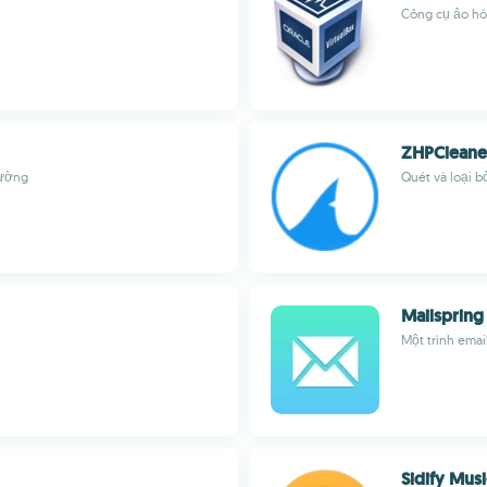
Công cụ ảo hó
ZHPCleane
rường
Quét và loại b
Mailspring
Một trình emai
Sidify Musi