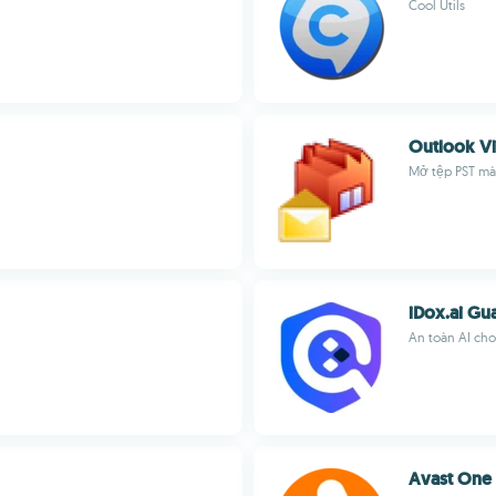
Cool Utils
Outlook V
Mở tệp PST mà
iDox.ai Gua
An toàn AI cho
Avast One 