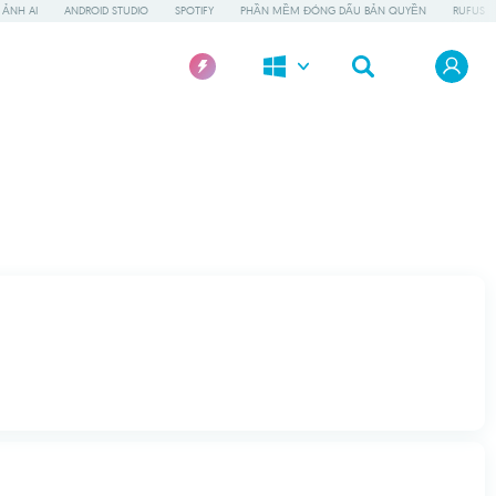
ẢNH AI
ANDROID STUDIO
SPOTIFY
PHẦN MỀM ĐÓNG DẤU BẢN QUYỀN
RUFUS