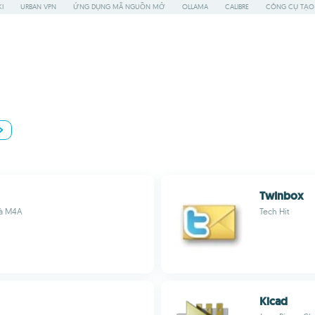
I
URBAN VPN
ỨNG DỤNG MÃ NGUỒN MỞ
OLLAMA
CALIBRE
CÔNG CỤ TẠO 
TwInbox
và M4A
Tech Hit
Kicad