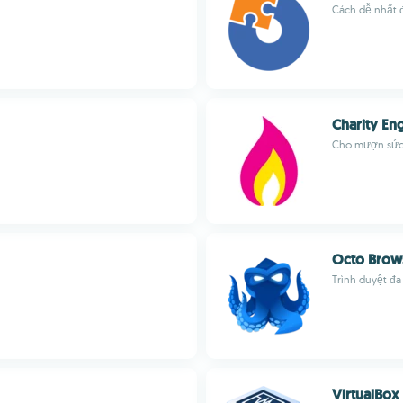
Cách dễ nhất đ
Charity En
Cho mượn sức 
Octo Brow
Trình duyệt đ
VirtualBox