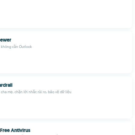
iewer
 không cần Outlook
rdrail
 cha mẹ, chặn lời nhắc rủi ro, bảo vệ dữ liệu
Free Antivirus