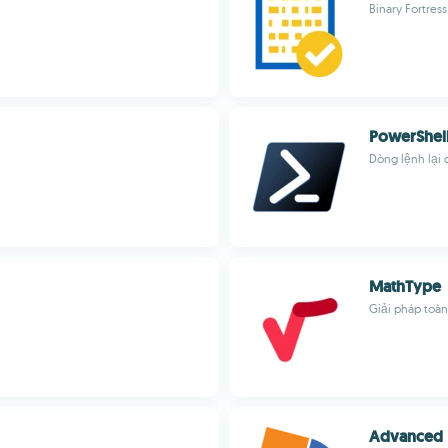
Binary Fortres
PowerShel
Dòng lệnh lại 
MathType
Giải pháp toàn
Advanced I