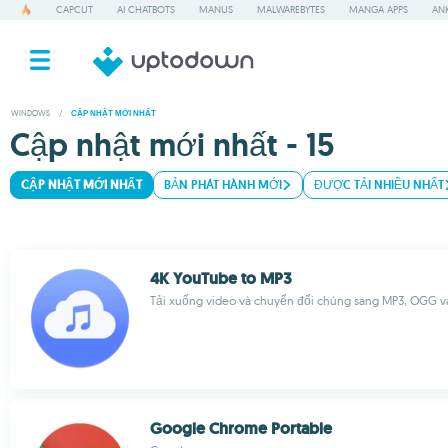
CAPCUT
AI CHATBOTS
MANUS
MALWAREBYTES
MANGA APPS
ANK
WINDOWS
/
CẬP NHẬT MỚI NHẤT
Cập nhật mới nhất - 15
CẬP NHẬT MỚI NHẤT
BẢN PHÁT HÀNH MỚI
ĐƯỢC TẢI NHIỀU NHẤT
4K YouTube to MP3
Tải xuống video và chuyển đổi chúng sang MP3, OGG 
Google Chrome Portable