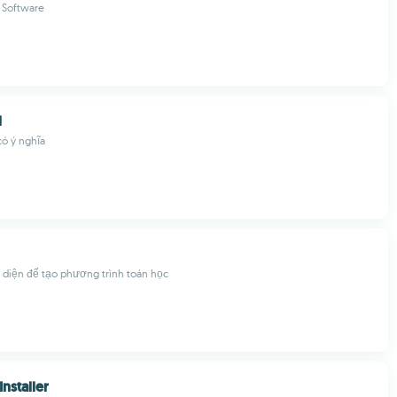
s Software
l
có ý nghĩa
 diện để tạo phương trình toán học
nstaller