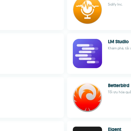
Sidify Inc.
LM Studio
Khám phá, tải
Betterbird
Tối ưu hóa quả
Eigent