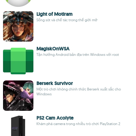
Light of Motiram
Sống sót và chế tác trong thế giới mở
MagiskOnWSA
Tận hưởng Android bản địa trên Windows với root
Berserk Survivor
Một trò chơi không chính thức Berserk xuất sắc cho
Windows
PS2 Cam Acolyte
Khám phá camera trong nhiều trò chơi PlayStation 2