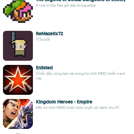
A Link to the Past giờ đây là roguelike
ReMaze0x72
777yur0k
Enlisted
Chiến đấu cùng bạn bè trong trò chơi MMO chiến tranh
này
Kingdom Heroes - Empire
Một trò chơi MMO chiến lược tuyệt vời dành cho PC