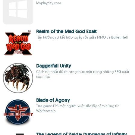
Myplaycity.com
Realm of the Mad God Exalt
Tận hưởng sự kết hợp tuyệt vời giữa MMO và Bullet Hell
Daggerfall Unity
Cách tốt nhất để thưởng thức một trong những RPG xuất
sắc nhất
Blade of Agony
Tựa game FPS một người xuất sắc lấy cảm hứng từ
Wolfenstein
The Legend of Zelda: Dungeons of Infinity