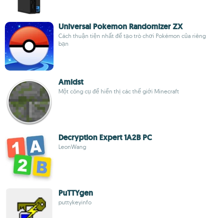
Universal Pokemon Randomizer ZX
Cách thuận tiện nhất để tạo trò chơi Pokémon của riêng
bạn
Amidst
Một công cụ để hiển thị các thế giới Minecraft
Decryption Expert 1A2B PC
LeonWang
PuTTYgen
puttykeyinfo