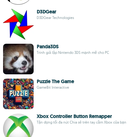
D3DGear
D3DGear Technologies
Panda3DS
Trình giả lập Nintendo 3DS mạnh mẽ cho PC
Puzzle The Game
GameBit Interactive
Xbox Controller Button Remapper
Tận dụng tối đa nút Chia sẻ trên tay cầm Xbox của bạn