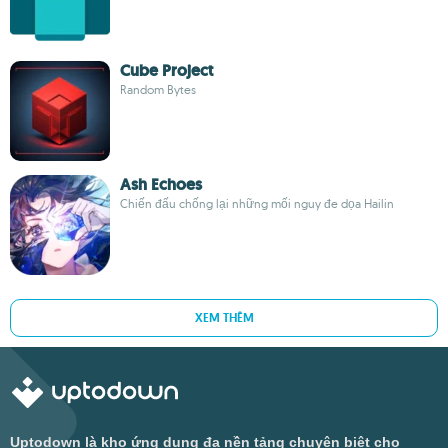
Cube Project
Random Bytes
Ash Echoes
Chiến đấu chống lại những mối nguy đe dọa Hailin
XEM THÊM
Uptodown là kho ứng dụng đa nền tảng chuyên biệt cho