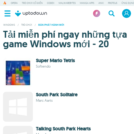
OPERA
TRÒ CHƠI CỔ ĐIỂN
CODEX
MALWAREBYTES
MANGA APPS
ANKI
PROTEUS
ỨNG DỤNG
WINDOWS
/
TRÒ CHƠI
/
BẢN PHÁT HÀNH MỚI
Tải miễn phí ngay những tựa
game Windows mới - 20
Super Mario Tetris
Softendo
South Park Solitaire
Marc Aarts
Talking South Park Hearts