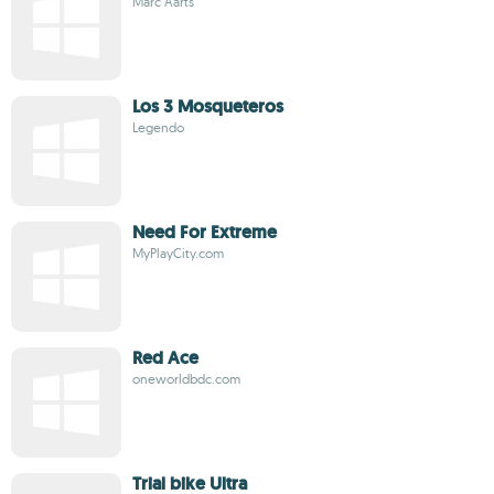
Marc Aarts
Los 3 Mosqueteros
Legendo
Need For Extreme
MyPlayCity.com
Red Ace
oneworldbdc.com
Trial bike Ultra