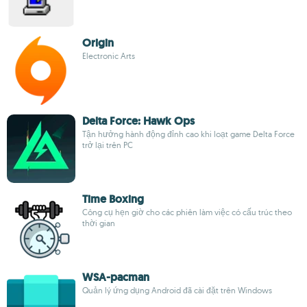
Origin
Electronic Arts
Delta Force: Hawk Ops
Tận hưởng hành động đỉnh cao khi loạt game Delta Force
trở lại trên PC
Time Boxing
Công cụ hẹn giờ cho các phiên làm việc có cấu trúc theo
thời gian
WSA-pacman
Quản lý ứng dụng Android đã cài đặt trên Windows