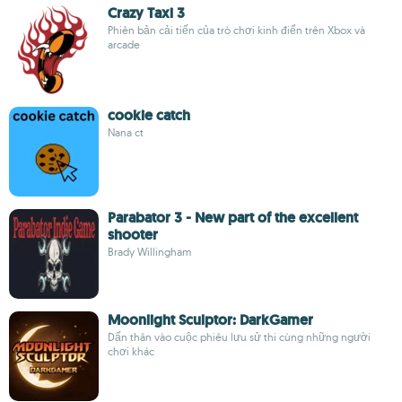
Crazy Taxi 3
Phiên bản cải tiến của trò chơi kinh điển trên Xbox và
arcade
cookie catch
Nana ct
Parabator 3 - New part of the excellent
shooter
Brady Willingham
Moonlight Sculptor: DarkGamer
Dấn thân vào cuộc phiêu lưu sử thi cùng những người
chơi khác