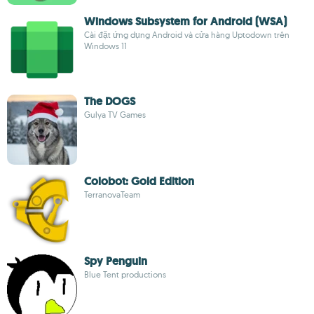
Windows Subsystem for Android (WSA)
Cài đặt ứng dụng Android và cửa hàng Uptodown trên
Windows 11
The DOGS
Gulya TV Games
Colobot: Gold Edition
TerranovaTeam
Spy Penguin
Blue Tent productions