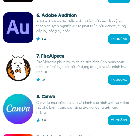
6. Adobe Audition
Adobe Audition là phần mềm chỉnh sửa và hậu kỳ âm
thanh chuyên nghiệp được phát triển bởi Adobe, cung
cấp bộ công cụ hoàn...
4.4
TẢI XUỐNG
7. FireAlpaca
FireAlpacalà phần mềm chỉnh sửa hình ảnh hoàn toàn
miễn phí mà bạn có thể sử dụng để tạo ra các minh họa
mới từ...
1.0
TẢI XUỐNG
8. Canva
Canva là một công cụ tạo và chỉnh sửa hình ảnh và video
rất phổ biến trong giới sáng tạo nội dung trên các
mạng...
4.6
TẢI XUỐNG