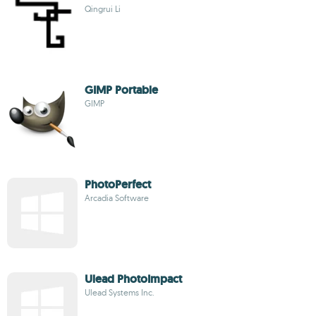
Qingrui Li
GIMP Portable
GIMP
PhotoPerfect
Arcadia Software
Ulead PhotoImpact
Ulead Systems Inc.