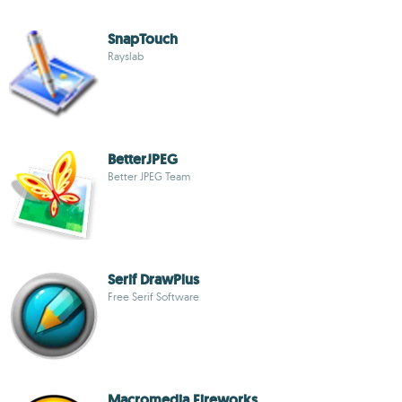
SnapTouch
Rayslab
BetterJPEG
Better JPEG Team
Serif DrawPlus
Free Serif Software
Macromedia Fireworks