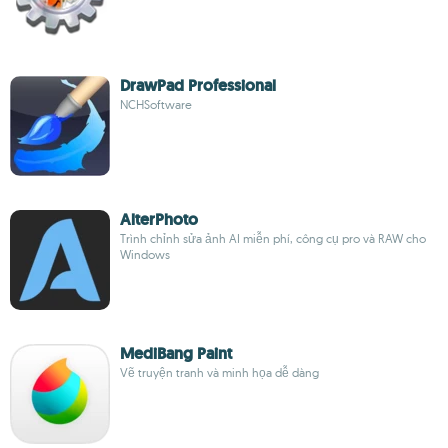
DrawPad Professional
NCHSoftware
AlterPhoto
Trình chỉnh sửa ảnh AI miễn phí, công cụ pro và RAW cho
Windows
MediBang Paint
Vẽ truyện tranh và minh họa dễ dàng