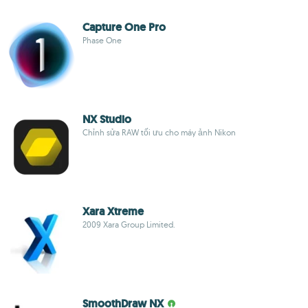
Capture One Pro
Phase One
NX Studio
Chỉnh sửa RAW tối ưu cho máy ảnh Nikon
Xara Xtreme
2009 Xara Group Limited.
SmoothDraw NX