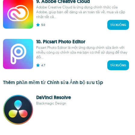
9. Adobe Creative Cloud
Adobe Creative Cloud là ứng dụng chính thức của
Adobe, giúp bạn dễ dàng và an toàn tải về, mua và cập
nhật tất cả...
5.0
TẢI XUỐNG
10. Picsart Photo Editor
Picsart Photo Editor là một ứng dụng chỉnh sửa ảnh với
nhiều công cụ chỉnh sửa mà bạn có thể sử dụng để thay
đổi...
4.7
TẢI XUỐNG
Thêm phần mềm từ Chỉnh sửa Ảnh bộ sưu tập
DaVinci Resolve
Blackmagic Design