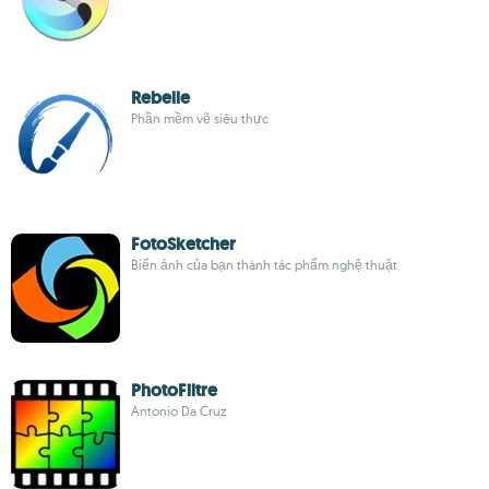
Rebelle
Phần mềm vẽ siêu thực
FotoSketcher
Biến ảnh của bạn thành tác phẩm nghệ thuật
PhotoFiltre
Antonio Da Cruz