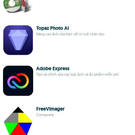
Topaz Photo AI
Nâng cao ảnh của bạn với trí tuệ nhân tạo
Adobe Express
Tạo và chỉnh sửa các loại ảnh và ấn phẩm miễn phí
FreeVimager
Contaware