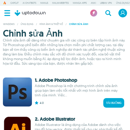
CAPCUT
AI CHATBOTS
MANUS
MALWAREBYTES
MANGA APPS
ANKI
URBAN VPN
ỨNG DỤNG 
WINDOWS
/
ỨNG DỤNG
/
HÌNH ẢNH & THIẾT KẾ
/
CHỈNH SỬA ẢNH
Chỉnh sửa Ảnh
Chỉnh sửa ảnh dễ dàng như chuyên gia với các công cụ biên tập hình ảnh này.
Từ Photoshop phổ biến đến những lựa chọn miễn phí chất lượng cao, tại đây
bạn sẽ tìm thấy công cụ biến ảnh nghiệp dư thành tác phẩm nghệ thuật xứng
đáng làm bìa. Điều chỉnh màu sắc với độ chính xác tuyệt đối, xóa bỏ vật thể
không mong muốn bằng AI, áp dụng bộ lọc điện ảnh, hoặc tạo ra hình minh
họa từ đầu. Sức sáng tạo của bạn, được nhân lên gấp bội.
1. Adobe Photoshop
Adobe Photoshop là một chương trình chỉnh sửa ảnh
giúp bạn làm việc tốt nhất với mọi hình ảnh trên máy
tính của mình. Việc...
4.0
TẢI XUỐNG
2. Adobe Illustrator
Adobe Illustrator là ứng dụng của Adobe dành cho việc
tạo đồ họa vector, được thiết kế cho các nhà thiết kế đồ