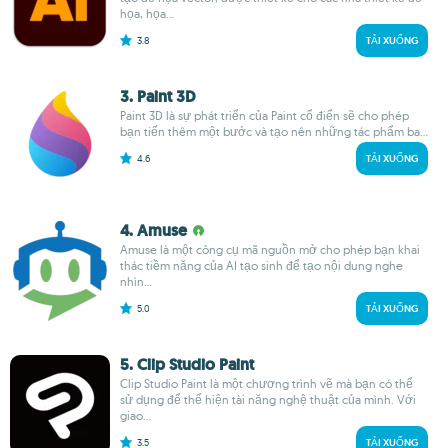
họa, họa...
3.8
TẢI XUỐNG
3. Paint 3D
Paint 3D là sự phát triển của Paint cổ điển sẽ cho phép
bạn tiến thêm một bước và tạo nên những tác phẩm ba...
4.6
TẢI XUỐNG
4. Amuse
Amuse là một công cụ mã nguồn mở cho phép bạn khai
thác tiềm năng của AI tạo sinh để tạo nội dung nghe
nhìn...
5.0
TẢI XUỐNG
5. Clip Studio Paint
Clip Studio Paint là một chương trình vẽ mà bạn có thể
sử dụng để thể hiện tài năng nghệ thuật của mình. Với
giao...
3.5
TẢI XUỐNG