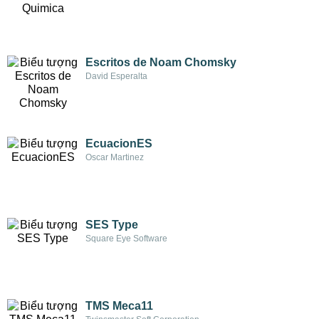
Escritos de Noam Chomsky
David Esperalta
EcuacionES
Oscar Martinez
SES Type
Square Eye Software
TMS Meca11