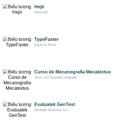
Hejir
Herosoft
TypeFaster
David le Roux
Curso de Mecanografia Mecatextus
José Luis Guzmán Salgado
Evaluatek GenTest
Mediate Sistemas S.C.