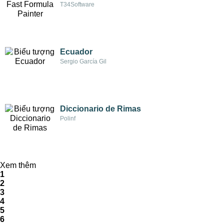
T34Software
Ecuador
Sergio García Gil
Diccionario de Rimas
Polinf
Xem thêm
1
2
3
4
5
6