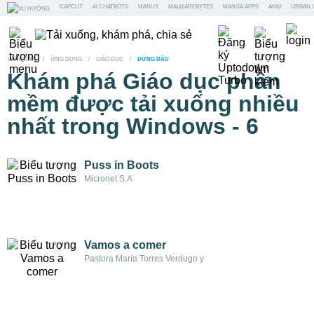
CAPCUT
AI CHATBOTS
MANUS
MALWAREBYTES
MANGA APPS
ANKI
URBAN 
WINDOWS
/
ỨNG DỤNG
/
GIÁO DỤC
/
ĐỨNG ĐẦU
Khám phá Giáo dục phần
mềm được tải xuống nhiều
nhất trong Windows - 6
Puss in Boots
Micronet S.A
Vamos a comer
Pastora María Torres Verdugo y