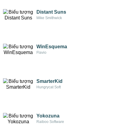
Distant Suns
Mike Smithwick
WinEsquema
Flavio
SmarterKid
Hungrycat Soft
Yokozuna
Raiboo Software