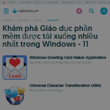
CAPCUT
AI CHATBOTS
MANUS
MALWAREBYTES
MANGA APPS
ANKI
URBAN VPN
ỨNG DỤNG 
WINDOWS
/
ỨNG DỤNG
/
GIÁO DỤC
/
ĐỨNG ĐẦU
Khám phá Giáo dục phần
mềm được tải xuống nhiều
nhất trong Windows - 11
Windows Greeting Card Maker Application
Tạo hoặc chỉnh sửa thiệp chúc cho mọi sự kiện
Universal Character Transliteration Utility
Mount White Technology