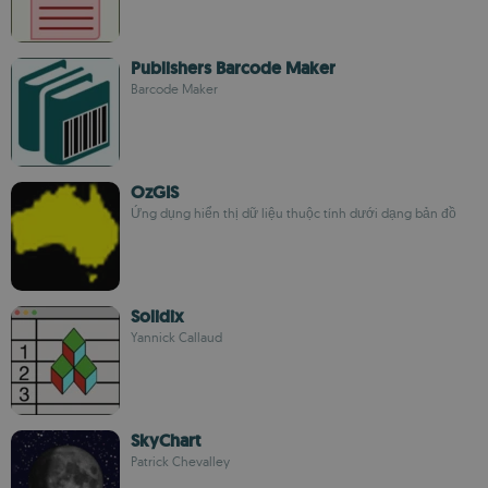
Publishers Barcode Maker
Barcode Maker
OzGIS
Ứng dụng hiển thị dữ liệu thuộc tính dưới dạng bản đồ
Solidix
Yannick Callaud
SkyChart
Patrick Chevalley