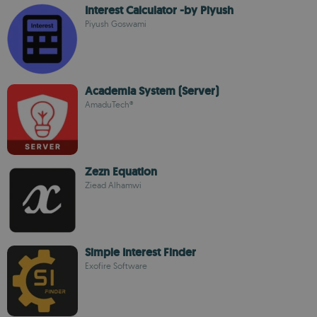
Interest Calculator -by Piyush
Piyush Goswami
Academia System (Server)
AmaduTech®
Zezn Equation
Ziead Alhamwi
Simple Interest Finder
Exofire Software