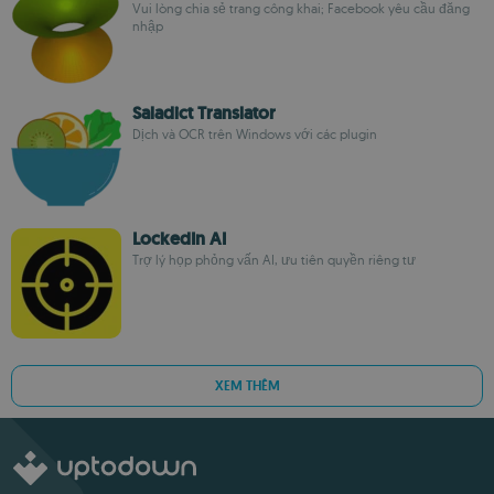
Vui lòng chia sẻ trang công khai; Facebook yêu cầu đăng
nhập
Saladict Translator
Dịch và OCR trên Windows với các plugin
LockedIn AI
Trợ lý họp phỏng vấn AI, ưu tiên quyền riêng tư
XEM THÊM