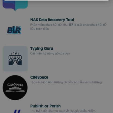
ROMANIAN
NAS Data Recovery Tool
Phần mềm phục hồi dữ liệu BLR là giải pháp phục hồi dữ
liệu toàn diện
Typing Guru
Cải thiện kỹ năng gõ của bạn
CiteSpace
Tạo các hình ảnh tương tác về các mẫu và xu hướng
Publish or Perish
Thu thập dữ liệu thư mục về tác giả và ấn phẩm