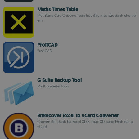
Maths Times Table
Một Bảng Cửu Chương Toán học đầy màu sắc dành cho trẻ
em
ProfiCAD
ProfiCAD
G Suite Backup Tool
MailConverterTools
BitRecover Excel to vCard Converter
Chuyển đổi Danh bạ Excel XLSX hoặc XLS sang Định dạng
vCard