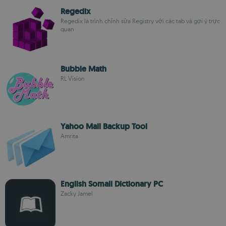
Regedix
Regedix là trình chỉnh sửa Registry với các tab và gợi ý trực
quan
Bubble Math
RL Vision
Yahoo Mail Backup Tool
Amrita
English Somali Dictionary PC
Zacky Jamel