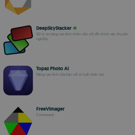
DeepSkyStacker
Xử lý và nâng cao ảnh thiên văn với độ chính xác chuyên
nghiệp
Topaz Photo AI
Nâng cao ảnh của bạn với trí tuệ nhân tạo
FreeVimager
Contaware