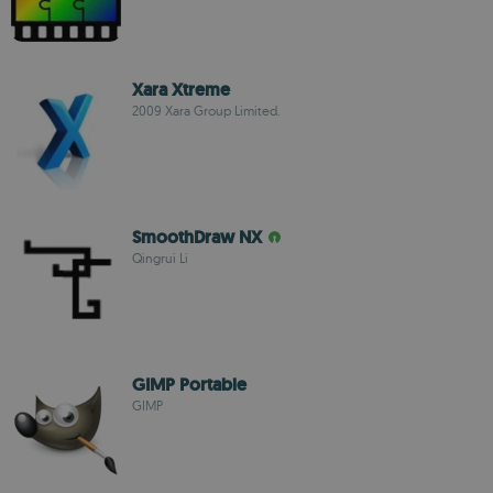
Xara Xtreme
2009 Xara Group Limited.
SmoothDraw NX
Qingrui Li
GIMP Portable
GIMP