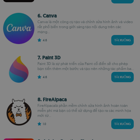
6. Canva
Canva là một công cụ tạo và chỉnh sửa hình ảnh và video
rất phổ biến trong giới sáng tạo nội dung trên các
mạng...
4.6
TẢI XUỐNG
7. Paint 3D
Paint 3D là sự phát triển của Paint cổ điển sẽ cho phép
bạn tiến thêm một bước và tạo nên những tác phẩm ba...
4.6
TẢI XUỐNG
8. FireAlpaca
FireAlpacalà phần mềm chỉnh sửa hình ảnh hoàn toàn
miễn phí mà bạn có thể sử dụng để tạo ra các minh họa
mới từ...
1.0
TẢI XUỐNG