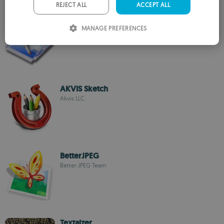
PORTUGUESE
REJECT ALL
ACCEPT ALL
SnapTouch
ITALIAN
MANAGE PREFERENCES
Rayslab
SPANISH
ROMANIAN
AKVIS Sketch
Akvis LLC.
BetterJPEG
Better JPEG Team
Textaizer