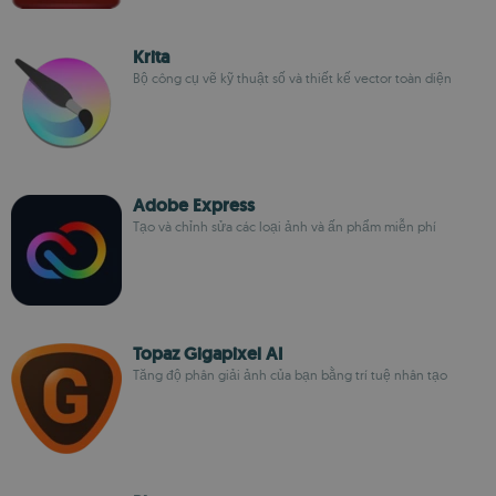
Krita
Bộ công cụ vẽ kỹ thuật số và thiết kế vector toàn diện
Adobe Express
Tạo và chỉnh sửa các loại ảnh và ấn phẩm miễn phí
Topaz Gigapixel AI
Tăng độ phân giải ảnh của bạn bằng trí tuệ nhân tạo