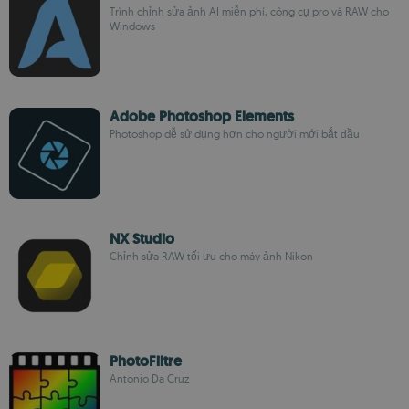
Trình chỉnh sửa ảnh AI miễn phí, công cụ pro và RAW cho
Windows
Adobe Photoshop Elements
Photoshop dễ sử dụng hơn cho người mới bắt đầu
NX Studio
Chỉnh sửa RAW tối ưu cho máy ảnh Nikon
PhotoFiltre
Antonio Da Cruz