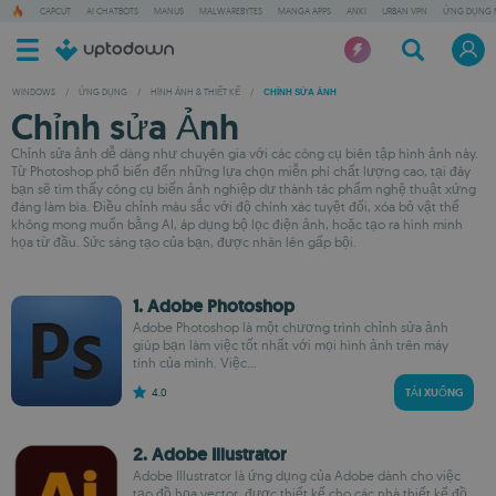
CAPCUT
AI CHATBOTS
MANUS
MALWAREBYTES
MANGA APPS
ANKI
URBAN VPN
ỨNG DỤNG 
WINDOWS
/
ỨNG DỤNG
/
HÌNH ẢNH & THIẾT KẾ
/
CHỈNH SỬA ẢNH
Chỉnh sửa Ảnh
Chỉnh sửa ảnh dễ dàng như chuyên gia với các công cụ biên tập hình ảnh này.
Từ Photoshop phổ biến đến những lựa chọn miễn phí chất lượng cao, tại đây
bạn sẽ tìm thấy công cụ biến ảnh nghiệp dư thành tác phẩm nghệ thuật xứng
đáng làm bìa. Điều chỉnh màu sắc với độ chính xác tuyệt đối, xóa bỏ vật thể
không mong muốn bằng AI, áp dụng bộ lọc điện ảnh, hoặc tạo ra hình minh
họa từ đầu. Sức sáng tạo của bạn, được nhân lên gấp bội.
1. Adobe Photoshop
Adobe Photoshop là một chương trình chỉnh sửa ảnh
giúp bạn làm việc tốt nhất với mọi hình ảnh trên máy
tính của mình. Việc...
4.0
TẢI XUỐNG
2. Adobe Illustrator
Adobe Illustrator là ứng dụng của Adobe dành cho việc
tạo đồ họa vector, được thiết kế cho các nhà thiết kế đồ