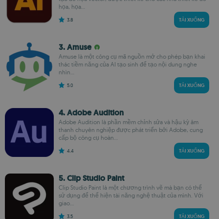
họa, họa...
3.8
TẢI XUỐNG
3. Amuse
Amuse là một công cụ mã nguồn mở cho phép bạn khai
thác tiềm năng của AI tạo sinh để tạo nội dung nghe
nhìn...
5.0
TẢI XUỐNG
4. Adobe Audition
Adobe Audition là phần mềm chỉnh sửa và hậu kỳ âm
thanh chuyên nghiệp được phát triển bởi Adobe, cung
cấp bộ công cụ hoàn...
4.4
TẢI XUỐNG
5. Clip Studio Paint
Clip Studio Paint là một chương trình vẽ mà bạn có thể
sử dụng để thể hiện tài năng nghệ thuật của mình. Với
giao...
3.5
TẢI XUỐNG