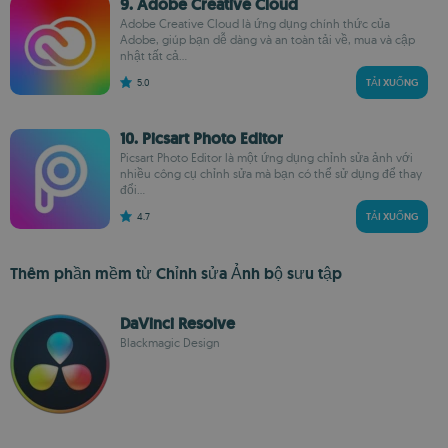
9. Adobe Creative Cloud
Adobe Creative Cloud là ứng dụng chính thức của
Adobe, giúp bạn dễ dàng và an toàn tải về, mua và cập
nhật tất cả...
5.0
TẢI XUỐNG
10. Picsart Photo Editor
Picsart Photo Editor là một ứng dụng chỉnh sửa ảnh với
nhiều công cụ chỉnh sửa mà bạn có thể sử dụng để thay
đổi...
4.7
TẢI XUỐNG
Thêm phần mềm từ Chỉnh sửa Ảnh bộ sưu tập
DaVinci Resolve
Blackmagic Design