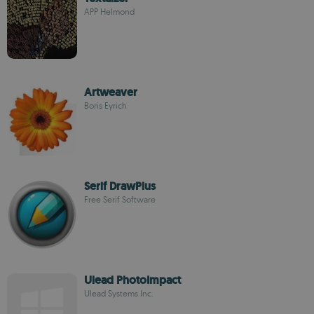
APP Helmond
Artweaver
Boris Eyrich
Serif DrawPlus
Free Serif Software
Ulead PhotoImpact
Ulead Systems Inc.