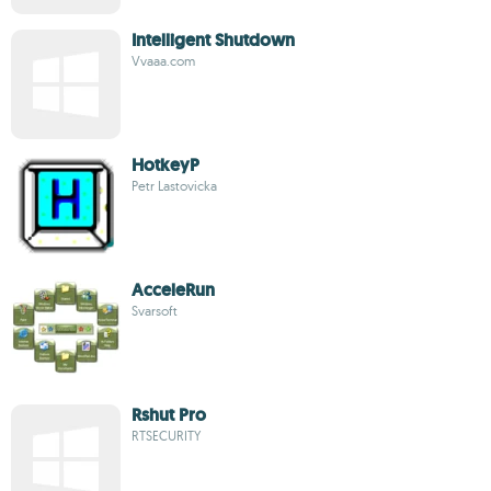
Intelligent Shutdown
Vvaaa.com
HotkeyP
Petr Lastovicka
AcceleRun
Svarsoft
Rshut Pro
RTSECURITY