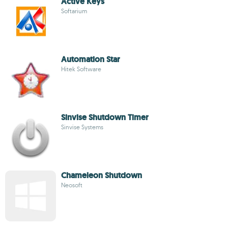
Active Keys
Softarium
Automation Star
Hitek Software
Sinvise Shutdown Timer
Sinvise Systems
Chameleon Shutdown
Neosoft