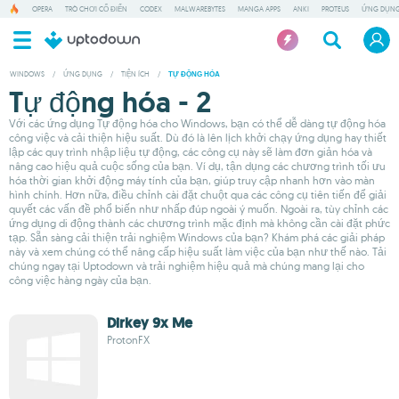
OPERA
TRÒ CHƠI CỔ ĐIỂN
CODEX
MALWAREBYTES
MANGA APPS
ANKI
PROTEUS
ỨNG DỤNG
WINDOWS
/
ỨNG DỤNG
/
TIỆN ÍCH
/
TỰ ĐỘNG HÓA
Tự động hóa - 2
Với các ứng dụng Tự động hóa cho Windows, bạn có thể dễ dàng tự động hóa
công việc và cải thiện hiệu suất. Dù đó là lên lịch khởi chạy ứng dụng hay thiết
lập các quy trình nhập liệu tự động, các công cụ này sẽ làm đơn giản hóa và
nâng cao hiệu quả cuộc sống của bạn. Ví dụ, tận dụng các chương trình tối ưu
hóa thời gian khởi động máy tính của bạn, giúp truy cập nhanh hơn vào màn
hình chính. Hơn nữa, điều chỉnh cài đặt chuột qua các công cụ tiên tiến để giải
quyết các vấn đề phổ biến như nhấp đúp ngoài ý muốn. Ngoài ra, tùy chỉnh các
ứng dụng di động thành các chương trình mặc định mà không cần cài đặt phức
tạp. Sẵn sàng cải thiện trải nghiệm Windows của bạn? Khám phá các giải pháp
này và xem chúng có thể nâng cấp hiệu suất làm việc của bạn như thế nào. Tải
chúng ngay tại Uptodown và trải nghiệm hiệu quả mà chúng mang lại cho
công việc hàng ngày của bạn.
Dirkey 9x Me
ProtonFX