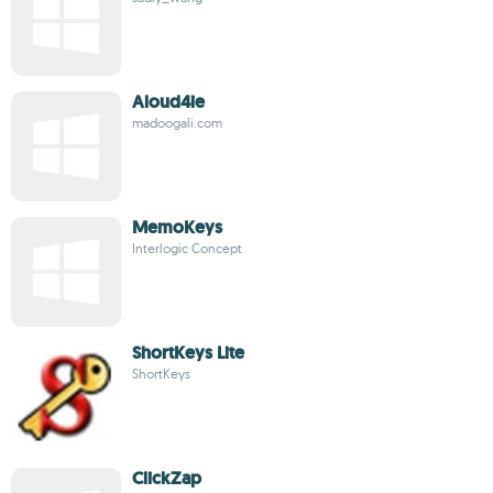
Aloud4ie
madoogali.com
MemoKeys
Interlogic Concept
ShortKeys Lite
ShortKeys
ClickZap