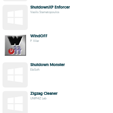
ShutdownXP Enforcer
Vasilis Stamatopoulos
WindOFF
P. Vilar
Shutdown Monster
EbiSoft
Zigzag Cleaner
UNIPHIZ Lab