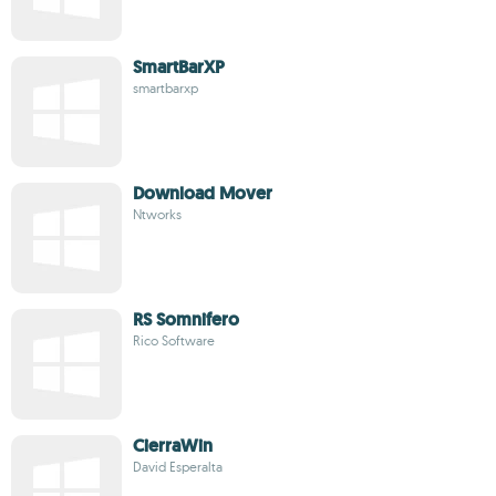
SmartBarXP
smartbarxp
Download Mover
Ntworks
RS Somnifero
Rico Software
CierraWin
David Esperalta