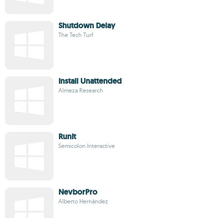
Shutdown Delay
The Tech Turf
Install Unattended
Almeza Research
RunIt
Semicolon Interactive
NevborPro
Alberto Hernández