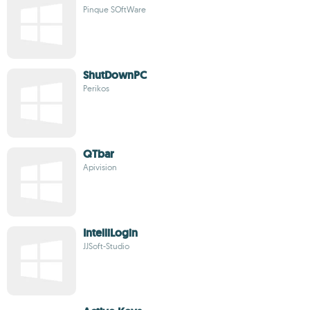
Pinque SOftWare
ShutDownPC
Perikos
QTbar
Apivision
IntelliLogin
JJSoft-Studio