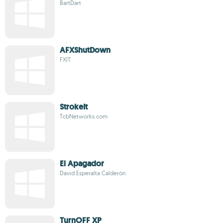
BartDart
AFXShutDown
FXIT
StrokeIt
TcbNetworks.com
El Apagador
David Esperalta Calderón
TurnOFF XP