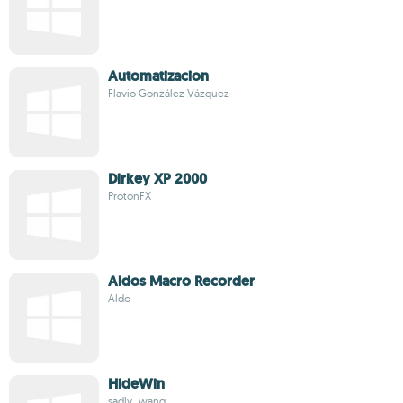
Automatizacion
Flavio González Vázquez
Dirkey XP 2000
ProtonFX
Aldos Macro Recorder
Aldo
HideWin
sadly_wang