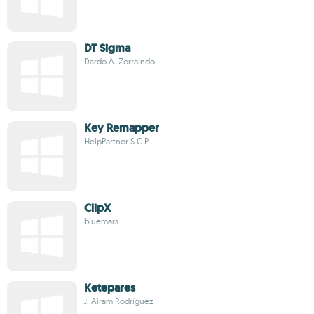
DT Sigma
Dardo A. Zorraindo
Key Remapper
HelpPartner S.C.P.
ClipX
bluemars
Ketepares
J. Airam Rodríguez