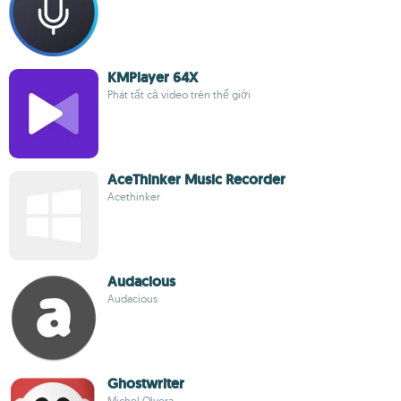
KMPlayer 64X
Phát tất cả video trên thế giới
AceThinker Music Recorder
Acethinker
Audacious
Audacious
Ghostwriter
Michel Olvera