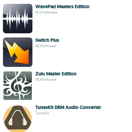
WavePad Masters Edition
NCH Software
Switch Plus
NCHSoftware
Zulu Master Edition
NCHSoftware
TunesKit DRM Audio Converter
TunesKit