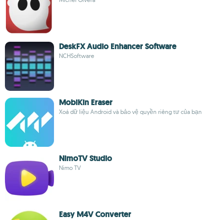
DeskFX Audio Enhancer Software
NCHSoftware
MobiKin Eraser
Xoá dữ liệu Android và bảo vệ quyền riêng tư của bạn
NimoTV Studio
Nimo TV
Easy M4V Converter