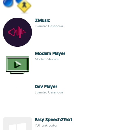
ZMusic
Evandro Casanova
Modam Player
Modam Studios
Dev Player
Evandro Casanova
Easy Speech2Text
PDF Link Editor