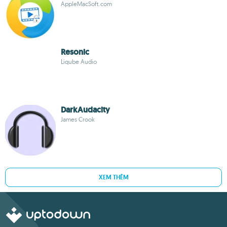
AppleMacSoft.com
Resonic
Liqube Audio
DarkAudacity
James Crook
XEM THÊM