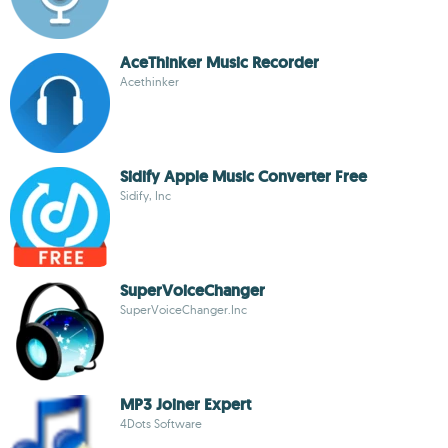
AceThinker Music Recorder
Acethinker
Sidify Apple Music Converter Free
Sidify, Inc
SuperVoiceChanger
SuperVoiceChanger.Inc
MP3 Joiner Expert
4Dots Software