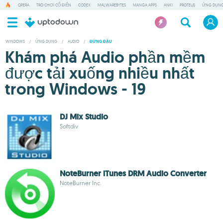
OPERA
TRÒ CHƠI CỔ ĐIỂN
CODEX
MALWAREBYTES
MANGA APPS
ANKI
PROTEUS
ỨNG DỤNG
WINDOWS
/
ỨNG DỤNG
/
AUDIO
/
ĐỨNG ĐẦU
Khám phá Audio phần mềm
được tải xuống nhiều nhất
trong Windows - 19
DJ Mix Studio
Softdiv
NoteBurner iTunes DRM Audio Converter
NoteBurner Inc.