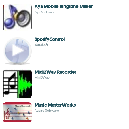
Aya Mobile Ringtone Maker
Aya Software
SpotifyControl
YottaSoft
Midi2Wav Recorder
Midi2Wav
Music MasterWorks
Aspire Software