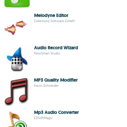
Melodyne Editor
Celemony Software GmbH
Audio Record Wizard
NowSmart Studio
MP3 Quality Modifier
Kevin Schneider
Mp3 Audio Converter
EZSoftMagic