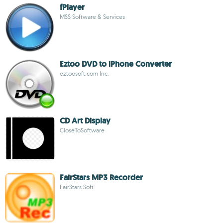
fPlayer
MSS Software & Services
Eztoo DVD to iPhone Converter
eztoosoft.com Inc.
CD Art Display
CloseToSoftware
FairStars MP3 Recorder
FairStars Soft