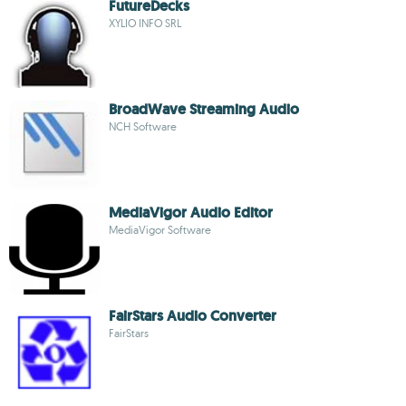
FutureDecks
XYLIO INFO SRL
BroadWave Streaming Audio
NCH Software
MediaVigor Audio Editor
MediaVigor Software
FairStars Audio Converter
FairStars