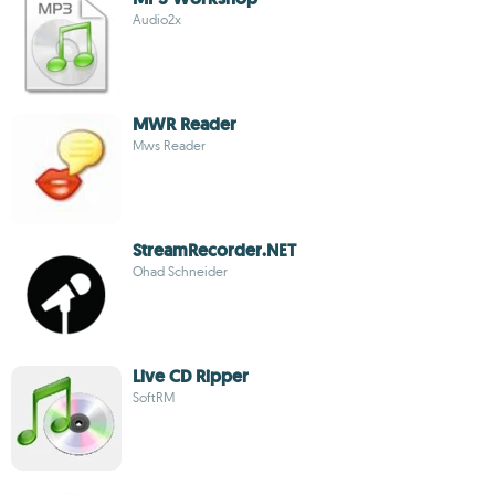
Audio2x
MWR Reader
Mws Reader
StreamRecorder.NET
Ohad Schneider
Live CD Ripper
SoftRM