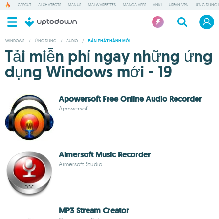
CAPCUT
AI CHATBOTS
MANUS
MALWAREBYTES
MANGA APPS
ANKI
URBAN VPN
ỨNG DỤNG 
WINDOWS
/
ỨNG DỤNG
/
AUDIO
/
BẢN PHÁT HÀNH MỚI
Tải miễn phí ngay những ứng
dụng Windows mới - 19
Apowersoft Free Online Audio Recorder
Apowersoft
Aimersoft Music Recorder
Aimersoft Studio
MP3 Stream Creator