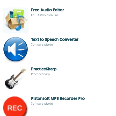
Free Audio Editor
FAE Distribution, Inc.
Text to Speech Converter
Software pistón
PracticeSharp
PracticeSharp
Pistonsoft MP3 Recorder Pro
Software pistón