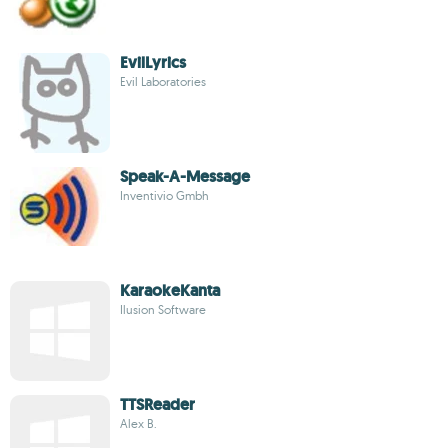
EvilLyrics
Evil Laboratories
Speak-A-Message
Inventivio Gmbh
KaraokeKanta
Ilusion Software
TTSReader
Alex B.