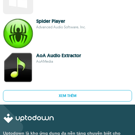
Spider Player
Advanced Audio Software, Inc.
AoA Audio Extractor
AoAMedia
XEM THÊM
Uptodown là kho ứng dụng đa nền tảng chuyên biệt cho