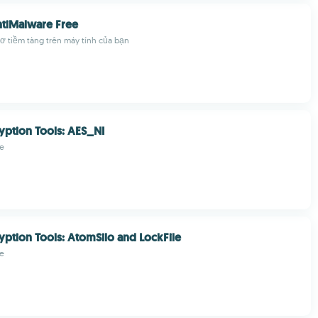
tiMalware Free
ơ tiềm tàng trên máy tính của bạn
yption Tools: AES_NI
e
yption Tools: AtomSilo and LockFile
e