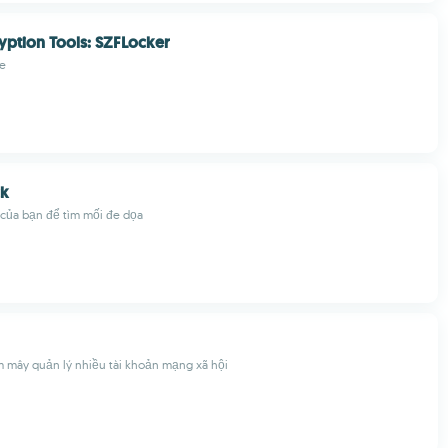
yption Tools: SZFLocker
e
ck
 của bạn để tìm mối đe dọa
m mây quản lý nhiều tài khoản mạng xã hội