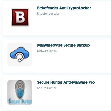
BitDefender AntiCryptoLocker
Bitdefender Labs
Malwarebytes Secure Backup
Malware Bytes
Secure Hunter Anti-Malware Pro
Secure Hunter