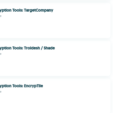
yption Tools: TargetCompany
e
yption Tools: Troldesh / Shade
e
yption Tools: EncrypTile
e