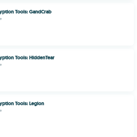
yption Tools: GandCrab
e
yption Tools: HiddenTear
e
yption Tools: Legion
e