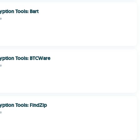
yption Tools: Bart
e
yption Tools: BTCWare
e
yption Tools: FindZip
e