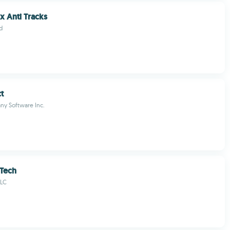
x Anti Tracks
d
t
y Software Inc.
oTech
LLC