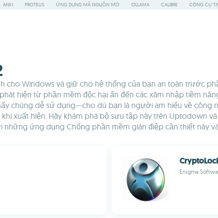
ANKI
PROTEUS
ỨNG DỤNG MÃ NGUỒN MỞ
OLLAMA
CALIBRE
CÔNG CỤ TẠ
2
 cho Windows và giữ cho hệ thống của bạn an toàn trước phầ
phát hiện từ phần mềm độc hại ẩn đến các xâm nhập tiềm năng,
 thấy chúng dễ sử dụng—cho dù bạn là người am hiểu về công
khi xuất hiện. Hãy khám phá bộ sưu tập này trên Uptodown và 
ới những ứng dụng Chống phần mềm gián điệp cần thiết này và
CryptoLoc
Enigma Softwa