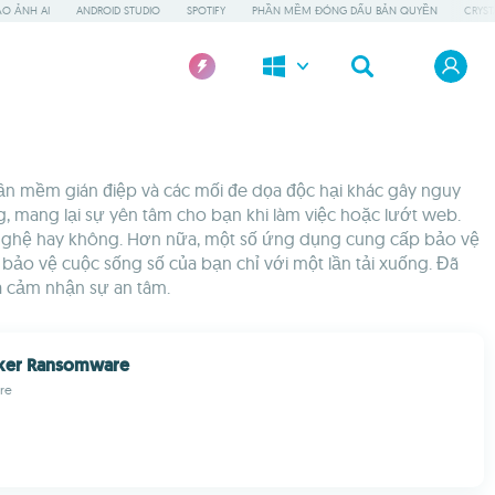
O ẢNH AI
ANDROID STUDIO
SPOTIFY
PHẦN MỀM ĐÓNG DẤU BẢN QUYỀN
CRYST
n mềm gián điệp và các mối đe dọa độc hại khác gây nguy
 mang lại sự yên tâm cho bạn khi làm việc hoặc lướt web.
 nghệ hay không. Hơn nữa, một số ứng dụng cung cấp bảo vệ
bảo vệ cuộc sống số của bạn chỉ với một lần tải xuống. Đã
 cảm nhận sự an tâm.
ker Ransomware
re