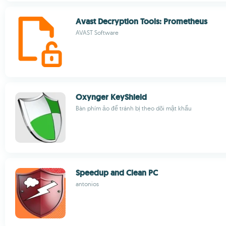
Avast Decryption Tools: Prometheus
AVAST Software
Oxynger KeyShield
Bàn phím ảo để tránh bị theo dõi mật khẩu
Speedup and Clean PC
antonios