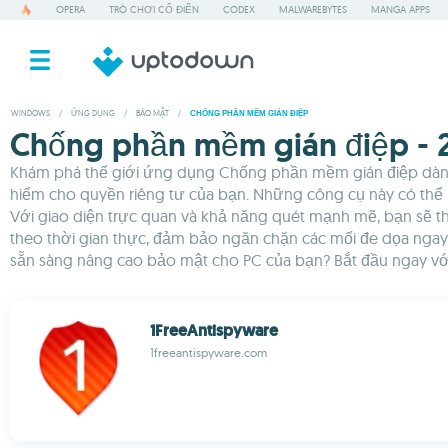
OPERA
TRÒ CHƠI CỔ ĐIỂN
CODEX
MALWAREBYTES
MANGA APPS
WINDOWS
/
ỨNG DỤNG
/
BẢO MẬT
/
CHỐNG PHẦN MỀM GIÁN ĐIỆP
Chống phần mềm gián điệp - 
Khám phá thế giới ứng dụng Chống phần mềm gián điệp dành
hiểm cho quyền riêng tư của bạn. Những công cụ này có thể 
Với giao diện trực quan và khả năng quét mạnh mẽ, bạn sẽ
theo thời gian thực, đảm bảo ngăn chặn các mối đe dọa ngay 
sẵn sàng nâng cao bảo mật cho PC của bạn? Bắt đầu ngay v
1FreeAntispyware
1freeantispyware.com