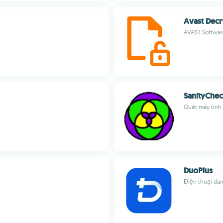
Avast Decr
AVAST Softwar
SanityChe
Quét máy tính
DuoPlus
Điện thoại đá