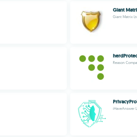
Giant Matri
Giant Matrix Lt
herdProtec
Reason Compan
PrivacyPr
iHaveAnswer 