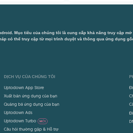
droid. Mục tiêu của chúng tôi là cung cấp khả năng truy cập m
áp có thể truy cập từ mọi trình duyệt và thông qua ứng dụng gốc
DỊCH VỤ CỦA CHÚNG TÔI
P
Uptodown App Store
Đ
Xuất bản ứng dụng của bạn
Ch
Quảng bá ứng dụng của bạn
Cà
Uptodown Ads
Đi
Uptodown Turbo
D
MỚI
Câu hỏi thường gặp & Hỗ trợ