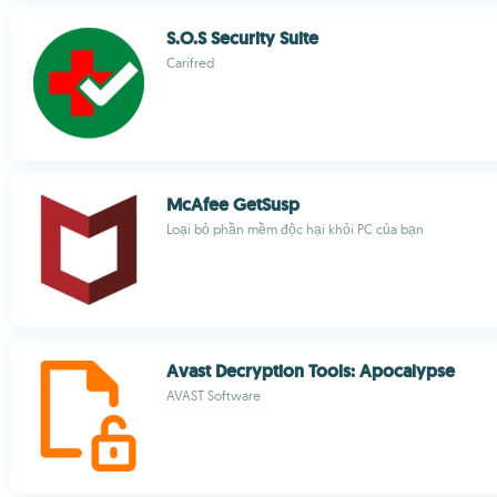
S.O.S Security Suite
Carifred
McAfee GetSusp
Loại bỏ phần mềm độc hại khỏi PC của bạn
Avast Decryption Tools: Apocalypse
AVAST Software