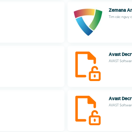
Zemana An
Tìm các nguy c
Avast Decr
AVAST Softwar
Avast Decr
AVAST Softwar