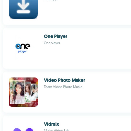
One Player
Oneplayer
Video Photo Maker
Team Video Photo Music
Vidmix
Muisc Video Lab