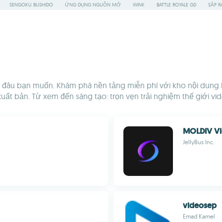
SENGOKU BUSHIDO
ỨNG DỤNG NGUỒN MỞ
WINK
BATTLE ROYALE GD
SẮP R
 cứ đâu bạn muốn. Khám phá nền tảng miễn phí với kho nội dung
ất bản. Từ xem đến sáng tạo: trọn vẹn trải nghiệm thế giới vid
MOLDIV V
JellyBus Inc.
videosep
Emad Kamel