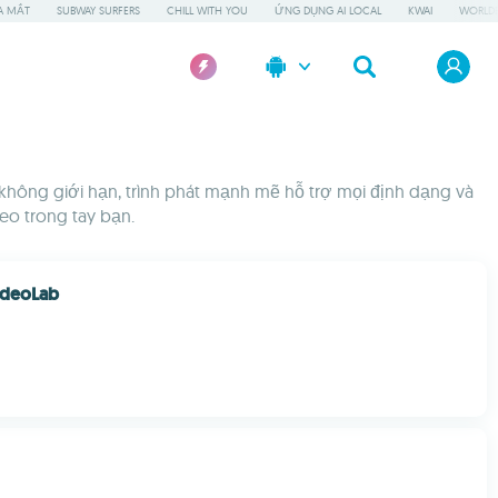
A MẮT
SUBWAY SURFERS
CHILL WITH YOU
ỨNG DỤNG AI LOCAL
KWAI
WORLD
 không giới hạn, trình phát mạnh mẽ hỗ trợ mọi định dạng và
eo trong tay bạn.
ideoLab