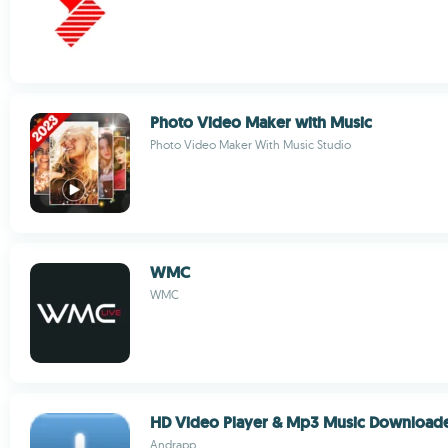
Photo Video Maker with Music
Photo Video Maker With Music Studio
WMC
WMC
HD Video Player & Mp3 Music Download
Andrapp