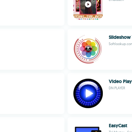
Slideshow
Softlookup.co
Video Play
DN PLAYER
EasyCast