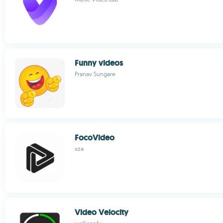
Funny videos
Pranav Sungare
FocoVideo
xza
Video Velocity