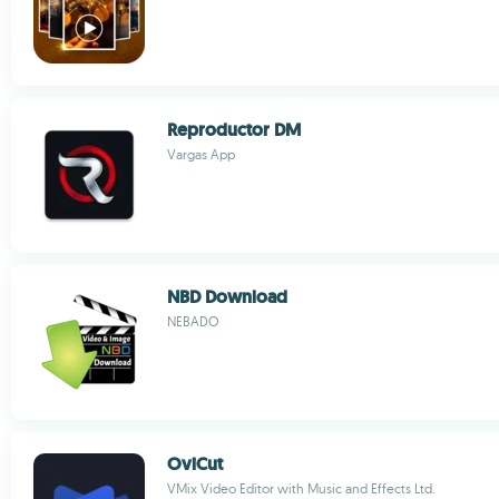
Reproductor DM
Vargas App
NBD Download
NEBADO
OviCut
VMix Video Editor with Music and Effects Ltd.