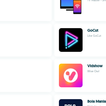
TV Master - S
GoCut
Like GoCut
Vidshow
Wise Owl
Bola Mania