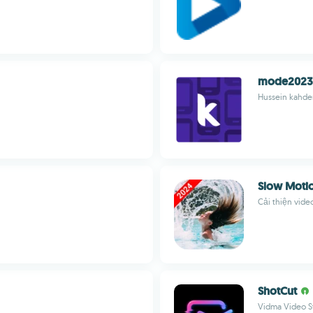
mode2023
Hussein kahd
Slow Moti
Cải thiện vid
ShotCut
Vidma Video S