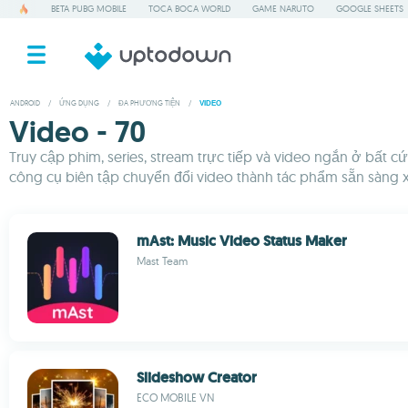
BETA PUBG MOBILE
TOCA BOCA WORLD
GAME NARUTO
GOOGLE SHEETS
ANDROID
/
ỨNG DỤNG
/
ĐA PHƯƠNG TIỆN
/
VIDEO
Video - 70
Truy cập phim, series, stream trực tiếp và video ngắn ở bất
công cụ biên tập chuyển đổi video thành tác phẩm sẵn sàng xu
mAst: Music Video Status Maker
Mast Team
Slideshow Creator
ECO MOBILE VN