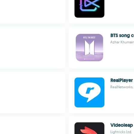
BTS song c
Azhar Khumain
RealPlayer
RealNetworks, 
Videoleap
Lightricks Ltd.