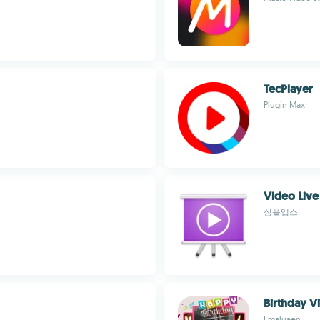
TecPlayer
Plugin Max
Video Live
심플앱스
Birthday V
Emaluaen