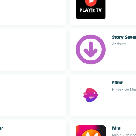
Story Save
Andrapp
Filmr
Filmr: Free Mu
er
Mivi
Music Video S