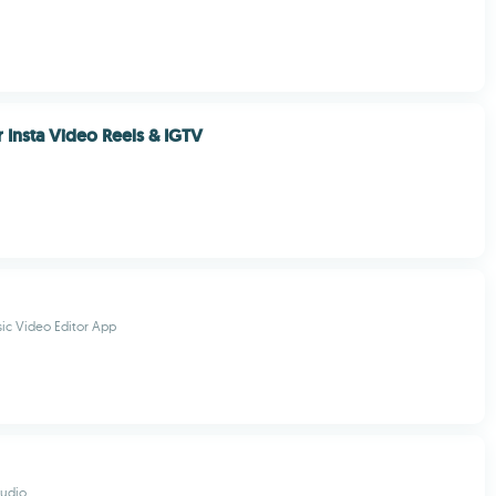
r Insta Video Reels & IGTV
sic Video Editor App
tudio