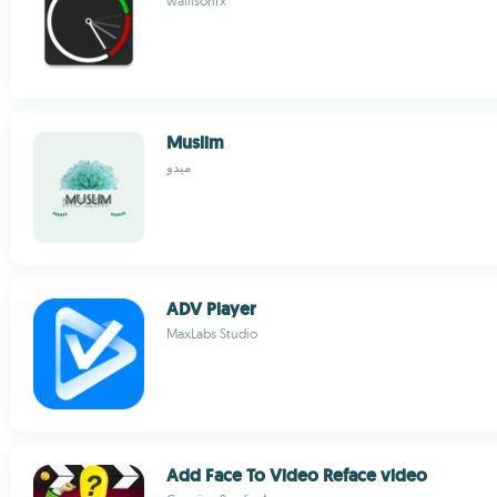
wallisonfx
Muslim
ميدو
ADV Player
MaxLabs Studio
Add Face To Video Reface video