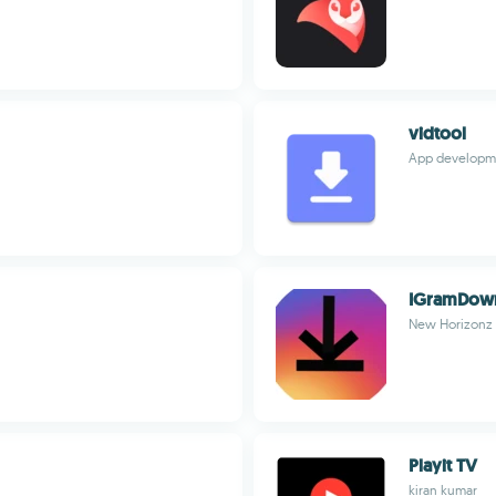
vidtool
App developm
IGramDow
New Horizonz
Playit TV
kiran kumar