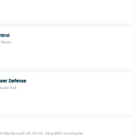
ntrol
 World
wer Defense
Studio ApS
àm đẹp ảo tuyệt vời với tóc, trang điểm và móng tay