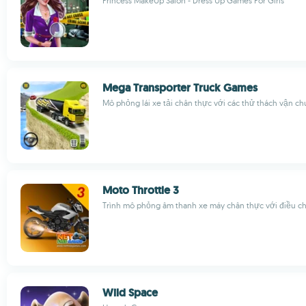
Princess MakeUp Salon - Dress Up Games For Girls
Mega Transporter Truck Games
Mô phỏng lái xe tải chân thực với các thử thách vận c
Moto Throttle 3
Trình mô phỏng âm thanh xe máy chân thực với điều ch
Wild Space