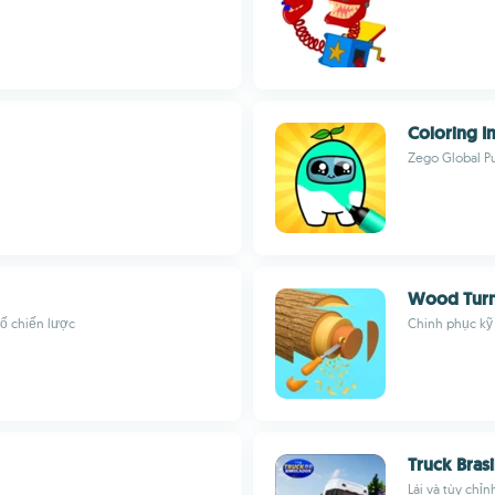
Coloring 
Zego Global Pu
Wood Turn
hố chiến lược
Chinh phục kỹ 
Truck Bras
Lái và tùy chỉ