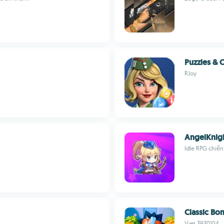
Puzzles &
RJoy
AngelKnigh
Idle RPG chiến
Classic Bo
Viet 3930104