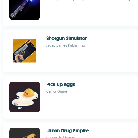
Shotgun Simulator
JaCat Games Publishing
Pick up eggs
Carrot Game
Urban Drug Empire
Cybertale Games