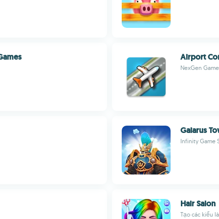
 Games
Airport Co
NexGen Game
Gaiarus To
Infinity Game 
Hair Salon
Tạo các kiểu l