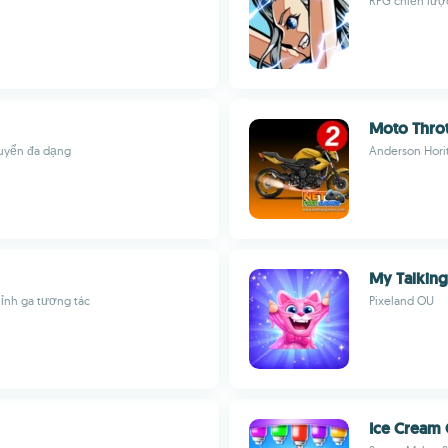
RPG chiến lược
Moto Throt
huyển đa dạng
Anderson Hori
My Talking
ỉnh ga tương tác
Pixeland OU
Ice Cream 