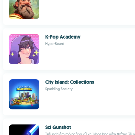
K-Pop Academy
HyperBeard
City Island: Collections
Sparkling Society
Sci Gunshot
Trải nghiệm mô phỏng vũ khí khoa học viễn tưởng 3D 