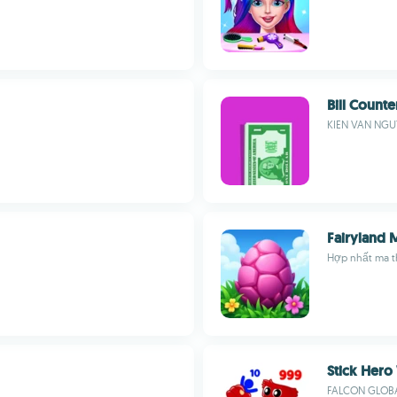
Bill Counte
KIEN VAN NGU
Fairyland 
Hợp nhất ma th
Stick Hero
FALCON GLOBA