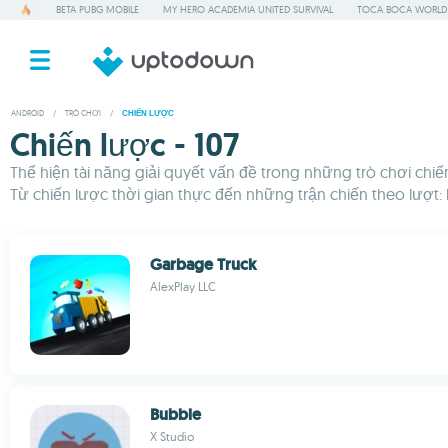
BETA PUBG MOBILE
MY HERO ACADEMIA UNITED SURVIVAL
TOCA BOCA WORLD
ANDROID
/
TRÒ CHƠI
/
CHIẾN LƯỢC
Chiến lược - 107
Thể hiện tài năng giải quyết vấn đề trong những trò chơi chiế
Từ chiến lược thời gian thực đến những trận chiến theo lượt:
Garbage Truck
AlexPlay LLC
Bubble
X Studio