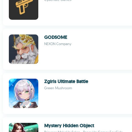
GODSOME
NEXON Company
Zgirls Ultimate Battle
Green Mushroom
Mystery Hidden Object