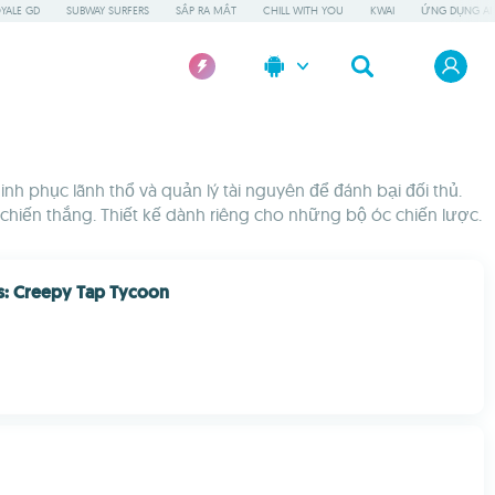
OYALE GD
SUBWAY SURFERS
SẮP RA MẮT
CHILL WITH YOU
KWAI
ỨNG DỤNG AI
nh phục lãnh thổ và quản lý tài nguyên để đánh bại đối thủ.
 chiến thắng. Thiết kế dành riêng cho những bộ óc chiến lược.
s: Creepy Tap Tycoon