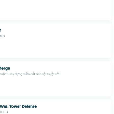
r
YEN
Merge
uật & xây dựng miền đất sinh vật tuyệt vời
 War: Tower Defense
L LTD