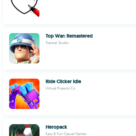
Top War: Remastered
Topwar Studio
Ride Clicker Idle
Virtual Projects Co
Heropack
Easy & Fun Casual Games