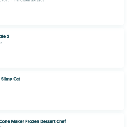
 với tính năng Biến đổi Zeus
tle 2
ta
 Slimy Cat
Cone Maker Frozen Dessert Chef