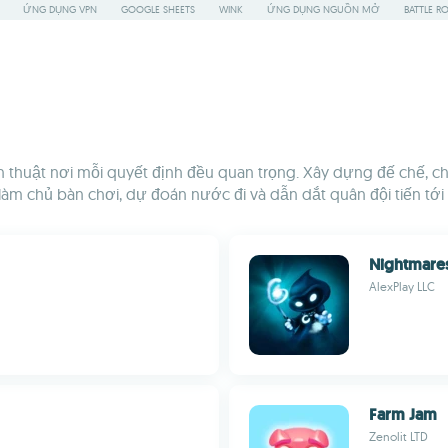
ỨNG DỤNG VPN
GOOGLE SHEETS
WINK
ỨNG DỤNG NGUỒN MỞ
BATTLE R
n thuật nơi mỗi quyết định đều quan trọng. Xây dựng đế chế, chi
 làm chủ bàn chơi, dự đoán nước đi và dẫn dắt quân đội tiến tới
Nightmare
AlexPlay LLC
Farm Jam
Zenolit LTD