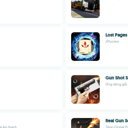
Lost Pages
Jiffycrew
Gun Shot 
Ứng dụng giả 
Real Gun 
và âm thanh
Zego Global Pu