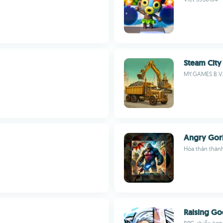
Steam City
MY.GAMES B.V
Angry Gori
Hóa thân thàn
Raising Go