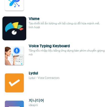
Visme
Tạo thiết kế ấn tượng với bộ công cụ đồ họa mạnh mẽ,
linh hoạt
Voice Typing Keyboard
Tăng tốc nhập liệu bằng ứng dụng bàn phím chuyển giọng
nói
Lydul
Lydul - Vista Contractors
지니디어
ideajini