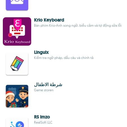
Krio Keyboard
Bàn phím Krio-Anh song ngữ, biểu cảm và tự động sửa lỗi
Linguix
Kiểm tra ngữ pháp, dấu câu và chính tả
شرطة الاطفال
Game storen
RS Imzo
RealSoft LLC