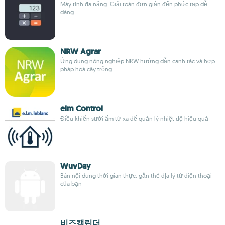
Máy tính đa năng: Giải toán đơn giản đến phức tạp dễ
dàng
NRW Agrar
Ứng dụng nông nghiệp NRW hướng dẫn canh tác và hợp
pháp hoá cây trồng
elm Control
Điều khiển sưởi ấm từ xa để quản lý nhiệt độ hiệu quả
WuvDay
Bán nội dung thời gian thực, gắn thẻ địa lý từ điện thoại
của bạn
비즈캘린더