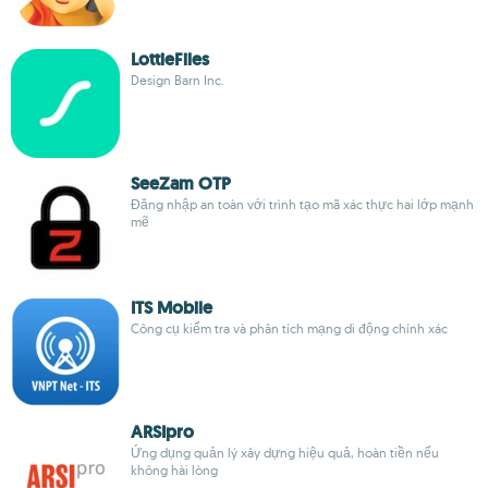
LottieFiles
Design Barn Inc.
SeeZam OTP
Đăng nhập an toàn với trình tạo mã xác thực hai lớp mạnh
mẽ
ITS Mobile
Công cụ kiểm tra và phân tích mạng di động chính xác
ARSIpro
Ứng dụng quản lý xây dựng hiệu quả, hoàn tiền nếu
không hài lòng