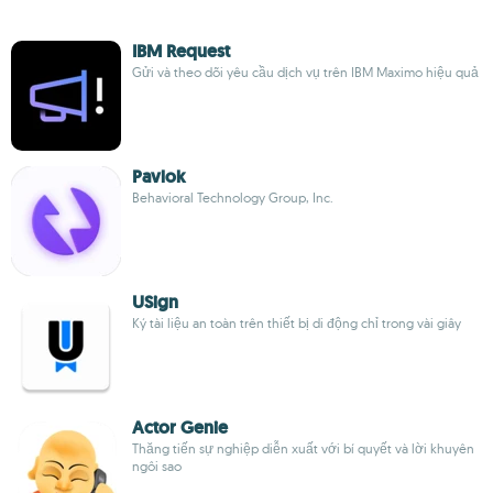
IBM Request
Gửi và theo dõi yêu cầu dịch vụ trên IBM Maximo hiệu quả
Pavlok
Behavioral Technology Group, Inc.
USign
Ký tài liệu an toàn trên thiết bị di động chỉ trong vài giây
Actor Genie
Thăng tiến sự nghiệp diễn xuất với bí quyết và lời khuyên
ngôi sao