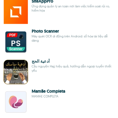
SiteAppPro
Ứng dụng quản lý an toàn nơi làm việc kiểm soát rủi ro,
hiểm họa
Photo Scanner
Máy quét OCR di động trên Android: số hóa tài liệu dễ
dàng
أدعية الحج
Cầu nguyện Hajj hiệu quả, hướng dẫn ngoại tuyến thiết
yếu
Mamãe Completa
MAMAE COMPLETA