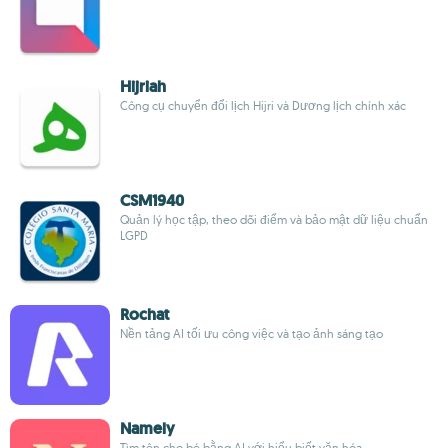
Hijriah
Công cụ chuyển đổi lịch Hijri và Dương lịch chính xác
CSM1940
Quản lý học tập, theo dõi điểm và bảo mật dữ liệu chuẩn
LGPD
Rochat
Nền tảng AI tối ưu công việc và tạo ảnh sáng tạo
Namely
Tìm tên cho bé bằng AI với hiểu biết văn hóa