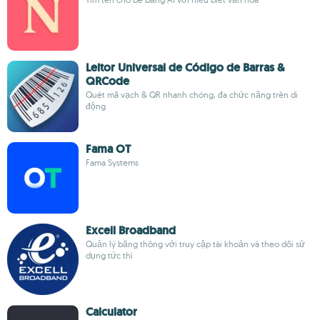
Leitor Universal de Código de Barras &
QRCode
Quét mã vạch & QR nhanh chóng, đa chức năng trên di
động
Fama OT
Fama Systems
Excell Broadband
Quản lý băng thông với truy cập tài khoản và theo dõi sử
dụng tức thì
Calculator