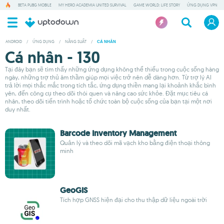
BETA PUBG MOBILE
MY HERO ACADEMIA UNITED SURVIVAL
GAME WORLD: LIFE STORY
ỨNG DỤNG VPN
ANDROID
/
ỨNG DỤNG
/
NĂNG SUẤT
/
CÁ NHÂN
Cá nhân - 130
Tại đây bạn sẽ tìm thấy những ứng dụng không thể thiếu trong cuộc sống hàng
ngày, những trợ thủ âm thầm giúp mọi việc trở nên dễ dàng hơn. Từ trợ lý AI
trả lời mọi thắc mắc trong tích tắc, ứng dụng thiền mang lại khoảnh khắc bình
yên, đến công cụ theo dõi thói quen và nâng cao sức khỏe. Đặt mục tiêu cá
nhân, theo dõi tiến trình hoặc tổ chức toàn bộ cuộc sống của bạn tại một nơi
duy nhất.
Barcode Inventory Management
Quản lý và theo dõi mã vạch kho bằng điện thoại thông
minh
GeoGIS
Tích hợp GNSS hiện đại cho thu thập dữ liệu ngoài trời