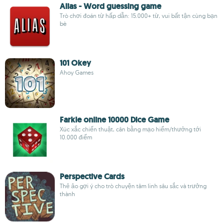
Alias - Word guessing game
Trò chơi đoán từ hấp dẫn: 15.000+ từ, vui bất tận cùng bạn
bè
101 Okey
Ahoy Games
Farkle online 10000 Dice Game
Xúc xắc chiến thuật, cân bằng mạo hiểm/thưởng tới
10.000 điểm
Perspective Cards
Thẻ ảo gợi ý cho trò chuyện tâm linh sâu sắc và trưởng
thành