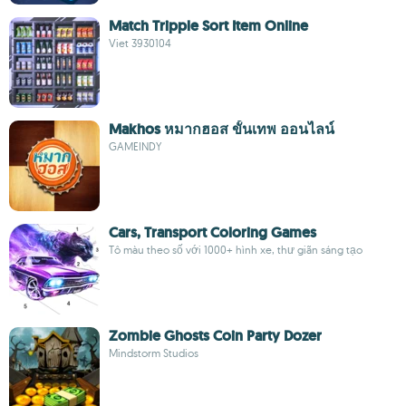
Match Tripple Sort Item Online
Viet 3930104
Makhos หมากฮอส ขั้นเทพ ออนไลน์
GAMEINDY
Cars, Transport Coloring Games
Tô màu theo số với 1000+ hình xe, thư giãn sáng tạo
Zombie Ghosts Coin Party Dozer
Mindstorm Studios