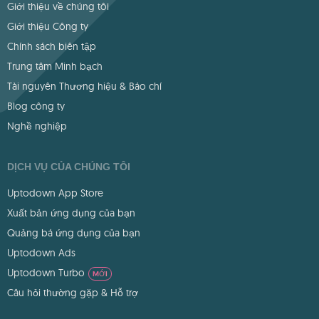
Giới thiệu về chúng tôi
Giới thiệu Công ty
Chính sách biên tập
Trung tâm Minh bạch
Tài nguyên Thương hiệu & Báo chí
Blog công ty
Nghề nghiệp
DỊCH VỤ CỦA CHÚNG TÔI
Uptodown App Store
Xuất bản ứng dụng của bạn
Quảng bá ứng dụng của bạn
Uptodown Ads
Uptodown Turbo
MỚI
Câu hỏi thường gặp & Hỗ trợ