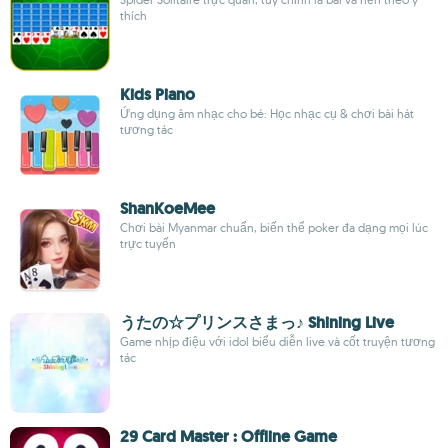
thích
Kids Piano
Ứng dụng âm nhạc cho bé: Học nhạc cụ & chơi bài hát
tương tác
ShanKoeMee
Chơi bài Myanmar chuẩn, biến thể poker đa dạng mọi lúc
trực tuyến
うたの☆プリンスさまっ♪ Shining Live
Game nhịp điệu với idol biểu diễn live và cốt truyện tương
tác
29 Card Master : Offline Game