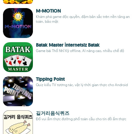
M-MOTION
Khám phá game độc quyền, đậm bản sắc trên nền tảng an
toàn, bảo mật
Batak Master İnternetsiz Batak
Game bài Thổ Nhĩ Kỳ offline, AI nâng cao, nhiều chế độ
Tipping Point
Quiz kiểu TV tương tác, vật lý thời gian thực cho Android
길거리음식퀴즈
Đố vui ẩm thực đường phố toàn cầu cho tín đồ ẩm thực