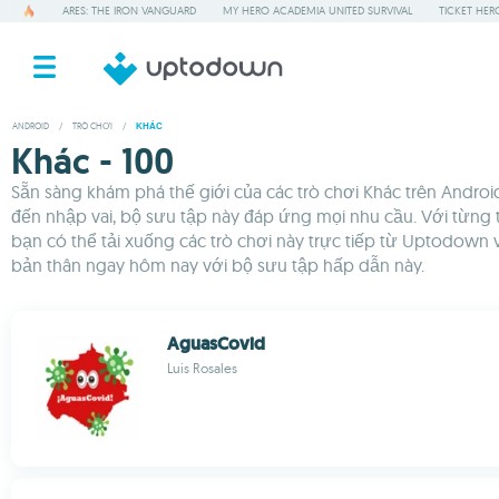
ARES: THE IRON VANGUARD
MY HERO ACADEMIA UNITED SURVIVAL
TICKET HER
ANDROID
/
TRÒ CHƠI
/
KHÁC
Khác - 100
Sẵn sàng khám phá thế giới của các trò chơi Khác trên Android
đến nhập vai, bộ sưu tập này đáp ứng mọi nhu cầu. Với từng 
bạn có thể tải xuống các trò chơi này trực tiếp từ Uptodown
bản thân ngay hôm nay với bộ sưu tập hấp dẫn này.
AguasCovid
Luis Rosales