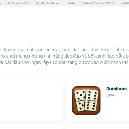
O
ỨNG DỤNG VPN
BATTLE ROYALE GD
TREBLO
ỨNG DỤNG NGUỒN MỞ
EURO
! Khám phá một loạt các tựa game đa dạng đầy thú vị, bất kể sở
trò chơi mang những tính năng độc đáo và bối cảnh hấp dẫn, b
 và bắt đầu chơi ngay lập tức. Sẵn sàng bước vào cuộc hành tr
Dominoes
ZiMAD