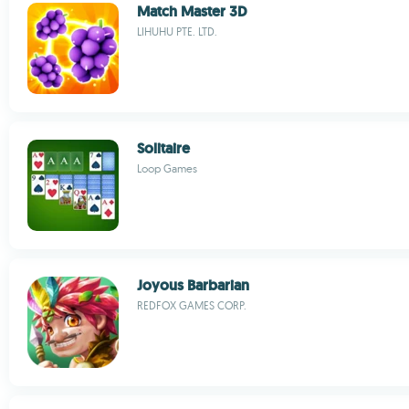
Match Master 3D
LIHUHU PTE. LTD.
Solitaire
Loop Games
Joyous Barbarian
REDFOX GAMES CORP.