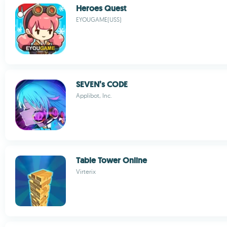
Heroes Quest
EYOUGAME(USS)
SEVEN’s CODE
Applibot, Inc.
Table Tower Online
Virterix