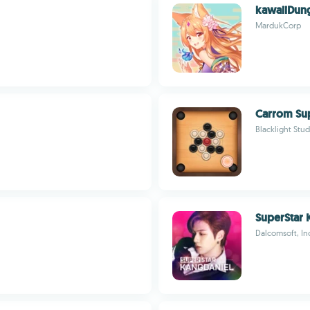
kawaiiDun
MardukCorp
Carrom Sup
Blacklight Stu
SuperStar
Dalcomsoft, In