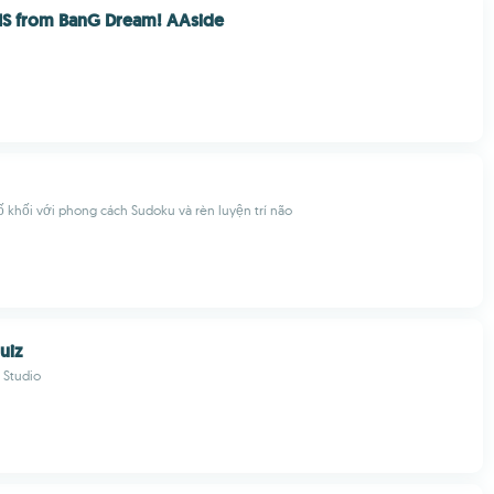
 from BanG Dream! AAside
ố khối với phong cách Sudoku và rèn luyện trí não
uiz
 Studio