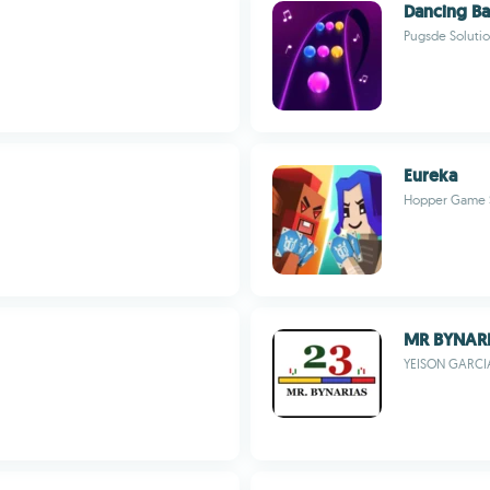
Dancing Ba
Pugsde Soluti
Eureka
Hopper Game 
MR BYNARI
YEISON GARCI