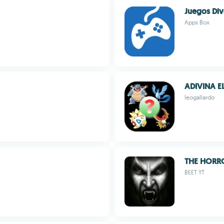
Juegos Div
Apps Box
ADIVINA 
leogallardo
THE HORR
BEET YT