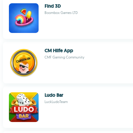
Find 3D
Boombox Games LTD
CM Hilfe App
CMF Gaming Community
Ludo Bar
LuckLudoTeam