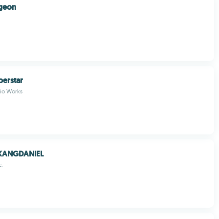
geon
erstar
dio Works
 KANGDANIEL
c.