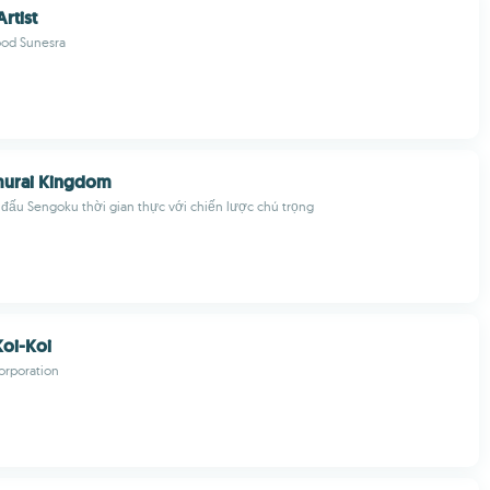
rtist
od Sunesra
murai Kingdom
 đấu Sengoku thời gian thực với chiến lược chú trọng
oi-Koi
rporation