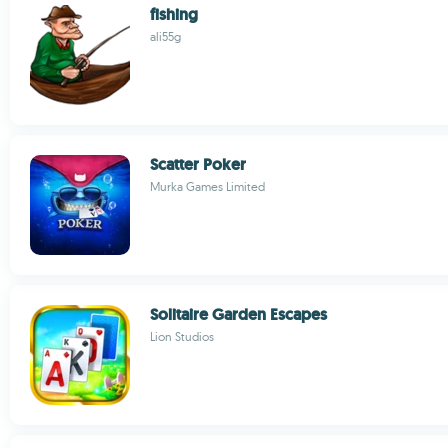
fishing
ali55g
Scatter Poker
Murka Games Limited
Solitaire Garden Escapes
Lion Studios