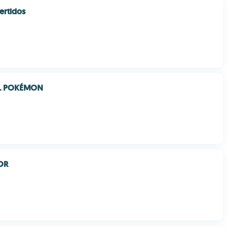
ertidos
EL POKÉMON
OR