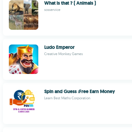
What is that ? ( Animals )
sosservice
Ludo Emperor
Creative Monkey Games
Spin and Guess :Free Earn Money
Learn Best Maths Corporation