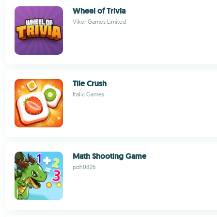
Wheel of Trivia
Viker Games Limited
Tile Crush
Italic Games
Math Shooting Game
pdh0826