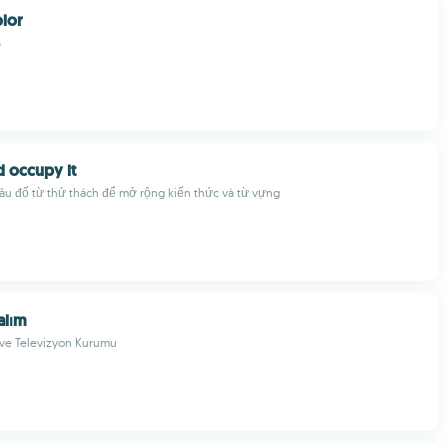
lor
S
d occupy it
âu đố từ thử thách để mở rộng kiến thức và từ vựng
alım
 ve Televizyon Kurumu