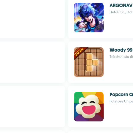
ARGONAVIS
DeNA Co., Ltd.
Woody 99
Trò chơi câu đ
Popcorn Q
Potatoes Chips