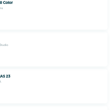
ll Color
ons
Studio
AS 23
A