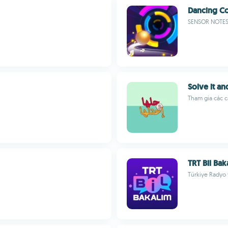
Dancing Co
SENSOR NOTE
Solve it an
Tham gia các c
TRT Bil Bak
Türkiye Radyo