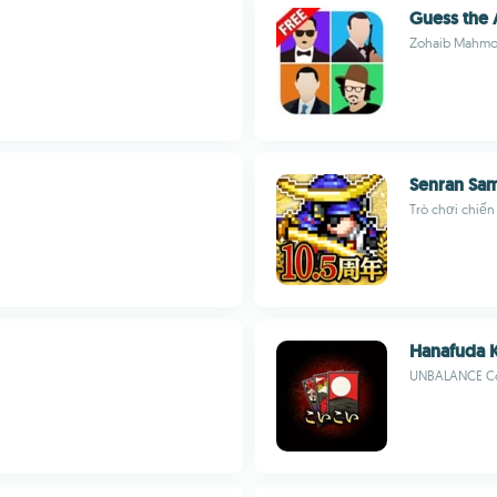
Guess the A
Zohaib Mahmo
Senran Sa
Trò chơi chiến
Hanafuda K
UNBALANCE Co