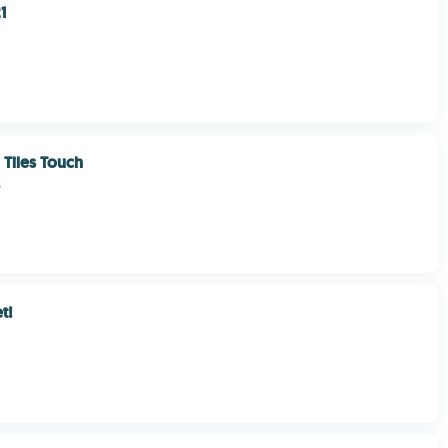
1
 Tiles Touch
S
t!