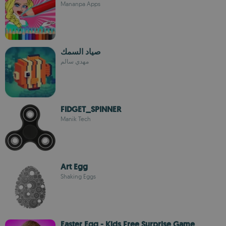
Mananpa Apps
صياد السمك
مهدي سالم
FIDGET_SPINNER
Manik Tech
Art Egg
Shaking Eggs
Easter Egg - Kids Free Surprise Game