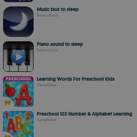
Music box to sleep
DesenvDroid
Piano sound to sleep
DesenvDroid
Learning Words For Preschool Kids
GameiMake
Preschool 123 Number & Alphabet Learning
GameiMake