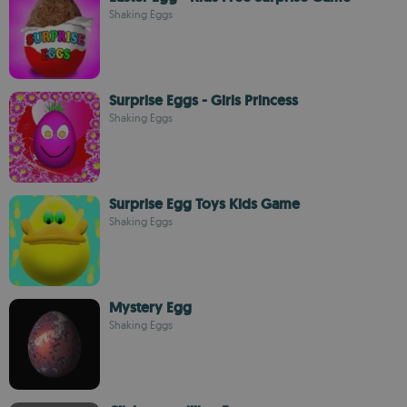
Shaking Eggs
Surprise Eggs - Girls Princess
Shaking Eggs
Surprise Egg Toys Kids Game
Shaking Eggs
Mystery Egg
Shaking Eggs