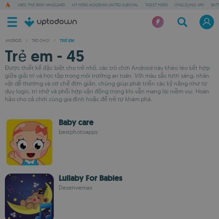
ARES: THE IRON VANGUARD
MY HERO ACADEMIA UNITED SURVIVAL
TICKET HERO
ỨNG DỤNG VPN
BAT
ANDROID
/
TRÒ CHƠI
/
TRẺ EM
Trẻ em - 45
Được thiết kế đặc biệt cho trẻ nhỏ, các trò chơi Android này khéo léo kết hợp
giữa giải trí và học tập trong môi trường an toàn. Với màu sắc tươi sáng, nhân
vật dễ thương và cơ chế đơn giản, chúng giúp phát triển các kỹ năng như tư
duy logic, trí nhớ và phối hợp vận động trong khi vẫn mang lại niềm vui. Hoàn
hảo cho cả chơi cùng gia đình hoặc để trẻ tự khám phá.
Baby care
bestphotoapps
Lullaby For Babies
Desenvemax