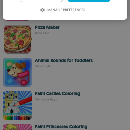
ITALIAN
MANAGE PREFERENCES
SPANISH
ROMANIAN
Pizza Maker
James Lie
Animal Sounds for Toddlers
DrodoByte
Paint Castles Coloring
Mananpa Apps
Paint Princesses Coloring