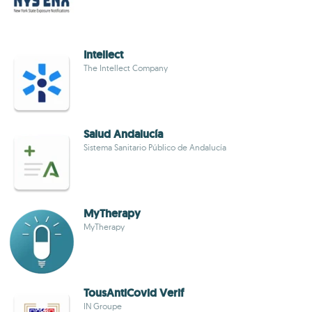
Intellect
The Intellect Company
Salud Andalucía
Sistema Sanitario Público de Andalucía
MyTherapy
MyTherapy
TousAntiCovid Verif
IN Groupe