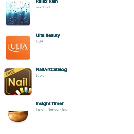
Relax Rain
mikdroid
Ulta Beauty
ULTA
NailArtCatalog
Lubic
Insight Timer
Insight Network Inc