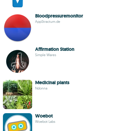
Bloodpressuremonitor
AppStractum.de
Affirmation Station
Simple Wares
Medicinal plants
Ndonna
Woebot
Woebot Labs