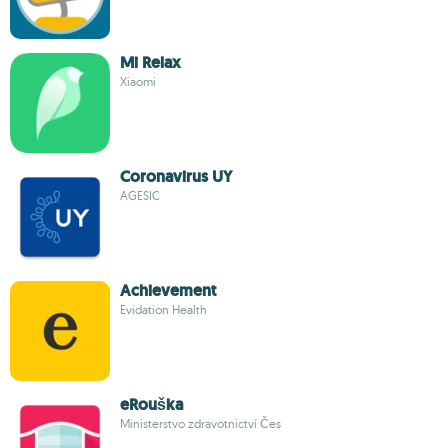
Mi Relax
Xiaomi
Coronavirus UY
AGESIC
Achievement
Evidation Health
eRouška
Ministerstvo zdravotnictví Čes