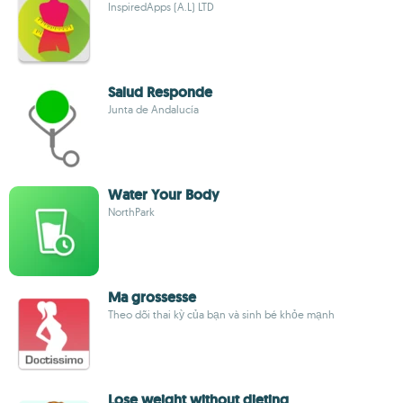
InspiredApps (A.L) LTD
Salud Responde
Junta de Andalucía
Water Your Body
NorthPark
Ma grossesse
Theo dõi thai kỳ của bạn và sinh bé khỏe mạnh
Lose weight without dieting