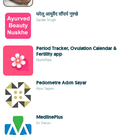
घरेलु आयुर्वेद सौंदर्य नुश्खे
Sardar Singh
Period Tracker, Ovulation Calendar &
Fertility app
NorthPark
Pedometre Adım Sayar
Akın Yapım
MedlinePlus
Sir Varon