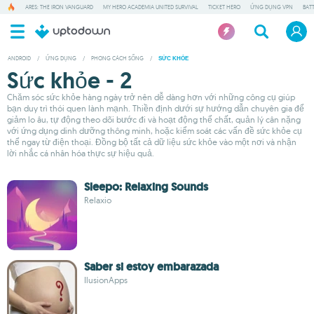
ARES: THE IRON VANGUARD
MY HERO ACADEMIA UNITED SURVIVAL
TICKET HERO
ỨNG DỤNG VPN
BAT
ANDROID
/
ỨNG DỤNG
/
PHONG CÁCH SỐNG
/
SỨC KHỎE
Sức khỏe - 2
Chăm sóc sức khỏe hàng ngày trở nên dễ dàng hơn với những công cụ giúp
bạn duy trì thói quen lành mạnh. Thiền định dưới sự hướng dẫn chuyên gia để
giảm lo âu, tự động theo dõi bước đi và hoạt động thể chất, quản lý cân nặng
với ứng dụng dinh dưỡng thông minh, hoặc kiểm soát các vấn đề sức khỏe cụ
thể ngay từ điện thoại. Đồng bộ tất cả dữ liệu sức khỏe vào một nơi và nhận
lời nhắc cá nhân hóa thực sự hiệu quả.
Sleepo: Relaxing Sounds
Relaxio
Saber si estoy embarazada
IlusionApps