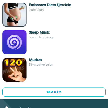
Embarazo Dieta Ejercicio
IlusionApps
Sleep Music
Sound Sleep Group
Mudras
Siimatechnologies
XEM THÊM