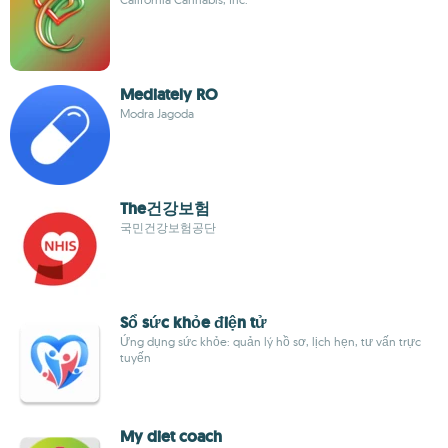
Mediately RO
Modra Jagoda
The건강보험
국민건강보험공단
Sổ sức khỏe điện tử
Ứng dụng sức khỏe: quản lý hồ sơ, lịch hẹn, tư vấn trực
tuyến
My diet coach