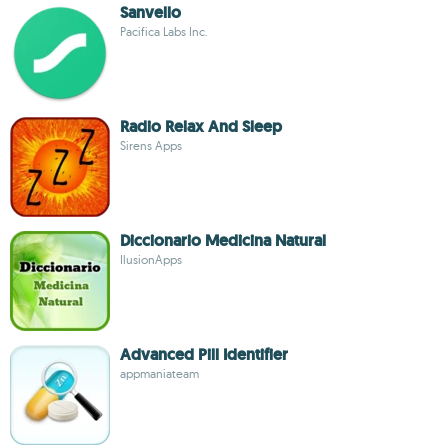
Sanvello
Pacifica Labs Inc.
Radio Relax And Sleep
Sirens Apps
Diccionario Medicina Natural
IlusionApps
Advanced Pill Identifier
appmaniateam