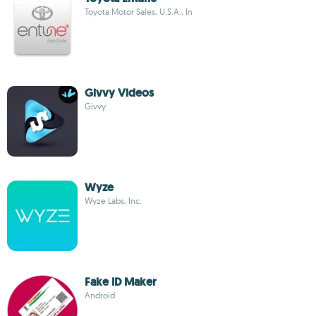
Toyota Motor Sales, U.S.A., In
Givvy Videos
Givvy
Wyze
Wyze Labs, Inc.
Fake ID Maker
Android