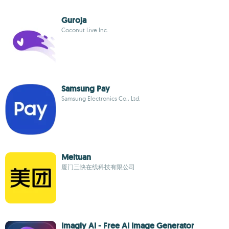
Guroja
Coconut Live Inc.
Samsung Pay
Samsung Electronics Co., Ltd.
Meituan
厦门三快在线科技有限公司
Imagly AI - Free AI Image Generator