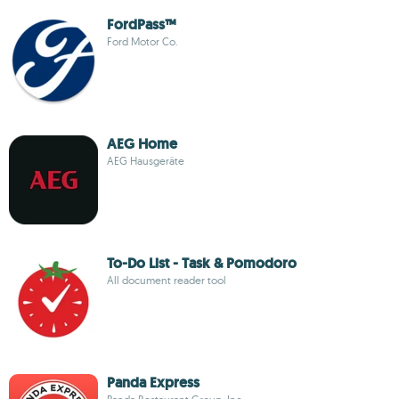
FordPass™
Ford Motor Co.
AEG Home
AEG Hausgeräte
To-Do List - Task & Pomodoro
All document reader tool
Panda Express