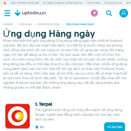
ARES: THE IRON VANGUARD
MY HERO ACADEMIA UNITED SURVIVAL
TICKET HERO
ỨNG DỤNG VPN
BAT
ANDROID
/
ỨNG DỤNG
/
PHONG CÁCH SỐNG
/
ỨNG DỤNG HÀNG NGÀY
Ứng dụng Hàng ngày
Khám phá một thế giới ứng dụng Ứng dụng Hàng ngày trên thiết bị Android
của bạn. Bộ sưu tập này hoàn hảo dành cho bất kỳ ai muốn nâng cao phong
cách sống của mình với các công cụ và mẹo hữu ích giúp các công việc hàng
ngày trở nên dễ dàng và thú vị hơn. Dù bạn quan tâm đến việc tổ chức lịch
trình, tìm kiếm công thức nấu ăn mới, hay nhận lời khuyên về sức khỏe, những
ứng dụng này đều có thể đáp ứng nhu cầu của bạn. Mặt khác, nhiều ứng dụng
trong danh sách này còn tích hợp tốt với các dịch vụ khác trên Android, thuận
tiện và dễ sử dụng. Hơn nữa, bạn sẽ tìm thấy các tùy chọn để cá nhân hóa thiết
bị của mình theo sở thích đặc biệt. Tải về từ Uptodown và bắt đầu thay đổi trải
nghiệm Android của bạn với những ứng dụng này—đã sẵn sàng khám phá
những gì bạn có thể đạt được chưa?
1. Terpel
Trải nghiệm khả năng tích hợp liền mạch với ứng dụng
Terpel, người bạn đồng hành của bạn khi tìm các trạm
dịch vụ trên...
5.0
TẢI XUỐNG