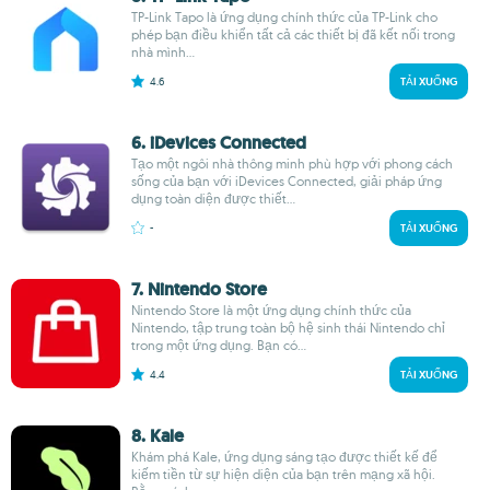
TP-Link Tapo là ứng dụng chính thức của TP-Link cho
phép bạn điều khiển tất cả các thiết bị đã kết nối trong
nhà mình...
4.6
TẢI XUỐNG
6. iDevices Connected
Tạo một ngôi nhà thông minh phù hợp với phong cách
sống của bạn với iDevices Connected, giải pháp ứng
dụng toàn diện được thiết...
-
TẢI XUỐNG
7. Nintendo Store
Nintendo Store là một ứng dụng chính thức của
Nintendo, tập trung toàn bộ hệ sinh thái Nintendo chỉ
trong một ứng dụng. Bạn có...
4.4
TẢI XUỐNG
8. Kale
Khám phá Kale, ứng dụng sáng tạo được thiết kế để
kiếm tiền từ sự hiện diện của bạn trên mạng xã hội.