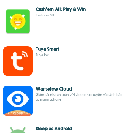
Cash’em All: Play & Win
Cash'em All
Tuya Smart
Tuya Inc.
Wansview Cloud
Giám sát nhà an toàn với video trực tuyến và cảnh báo
qua smartphone
Sleep as Android