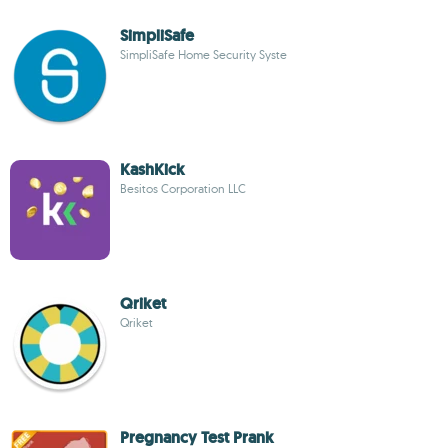
SimpliSafe
SimpliSafe Home Security Syste
KashKick
Besitos Corporation LLC
Qriket
Qriket
Pregnancy Test Prank