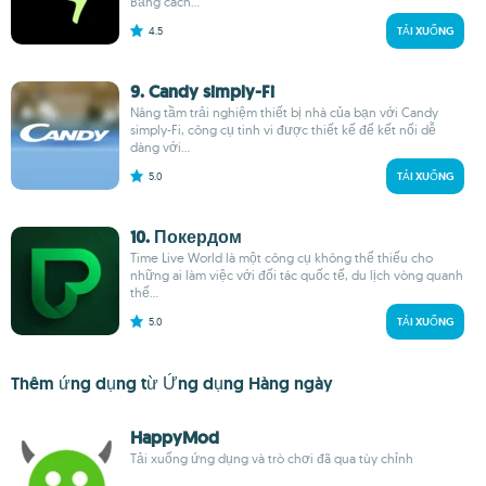
Bằng cách...
4.5
TẢI XUỐNG
9. Candy simply-Fi
Nâng tầm trải nghiệm thiết bị nhà của bạn với Candy
simply-Fi, công cụ tinh vi được thiết kế để kết nối dễ
dàng với...
5.0
TẢI XUỐNG
10. Покердом
Time Live World là một công cụ không thể thiếu cho
những ai làm việc với đối tác quốc tế, du lịch vòng quanh
thế...
5.0
TẢI XUỐNG
Thêm ứng dụng từ Ứng dụng Hàng ngày
HappyMod
Tải xuống ứng dụng và trò chơi đã qua tùy chỉnh