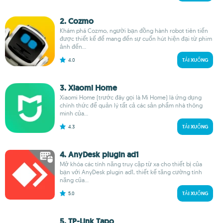
2. Cozmo
Khám phá Cozmo, người bạn đồng hành robot tiên tiến
được thiết kế để mang đến sự cuốn hút hiện đại từ phim
ảnh đến...
4.0
TẢI XUỐNG
3. Xiaomi Home
Xiaomi Home (trước đây gọi là Mi Home) là ứng dụng
chính thức để quản lý tất cả các sản phẩm nhà thông
minh của...
4.3
TẢI XUỐNG
4. AnyDesk plugin ad1
Mở khóa các tính năng truy cập từ xa cho thiết bị của
bạn với AnyDesk plugin ad1, thiết kế tăng cường tính
năng của...
5.0
TẢI XUỐNG
5. TP-Link Tapo