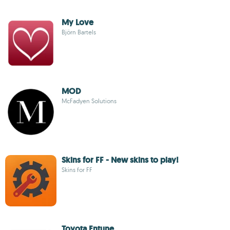
My Love
Björn Bartels
MOD
McFadyen Solutions
Skins for FF - New skins to play!
Skins for FF
Toyota Entune