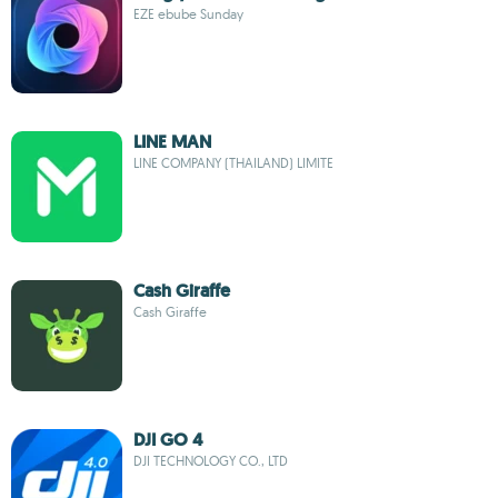
EZE ebube Sunday
LINE MAN
LINE COMPANY (THAILAND) LIMITE
Cash Giraffe
Cash Giraffe
DJI GO 4
DJI TECHNOLOGY CO., LTD