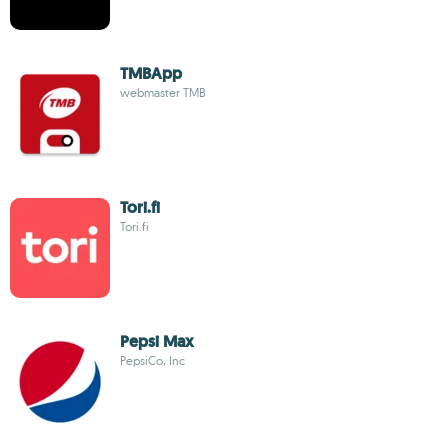
TMBApp
webmaster TMB
Tori.fi
Tori.fi
Pepsi Max
PepsiCo, Inc