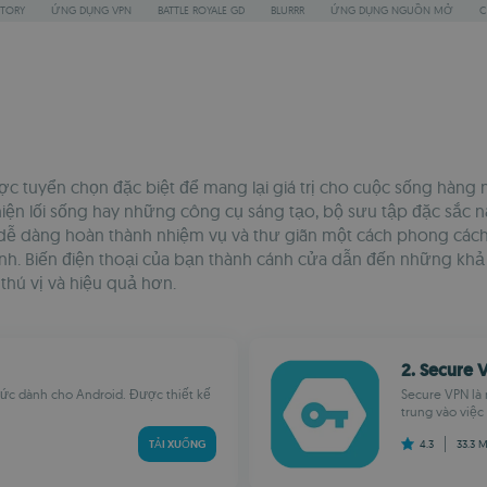
STORY
ỨNG DỤNG VPN
BATTLE ROYALE GD
BLURRR
ỨNG DỤNG NGUỒN MỞ
C
uyển chọn đặc biệt để mang lại giá trị cho cuộc sống hàng ng
iện lối sống hay những công cụ sáng tạo, bộ sưu tập đặc sắc 
n dễ dàng hoàn thành nhiệm vụ và thư giãn một cách phong các
ình. Biến điện thoại của bạn thành cánh cửa dẫn đến những k
hú vị và hiệu quả hơn.
2. Secure 
ức dành cho Android. Được thiết kế
Secure VPN là
trung vào việc
TẢI XUỐNG
4.3
33.3 