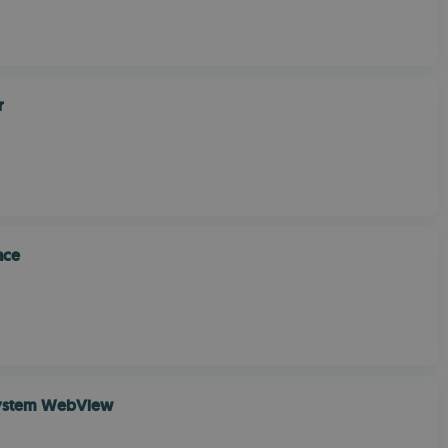
r
ace
ystem WebView