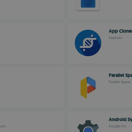
App Clone
AppListo
Parallel Sp
Parallel Space
Android S
usic
Google Inc.