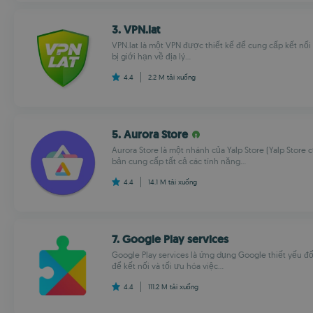
3. VPN.lat
VPN.lat là một VPN được thiết kế để cung cấp kết nối
bị giới hạn về địa lý...
4.4
2.2 M
tải xuống
5. Aurora Store
Aurora Store là một nhánh của Yalp Store (Yalp Store
bản cung cấp tất cả các tính năng...
4.4
14.1 M
tải xuống
7. Google Play services
Google Play services là ứng dụng Google thiết yếu đối
để kết nối và tối ưu hóa việc...
4.4
111.2 M
tải xuống