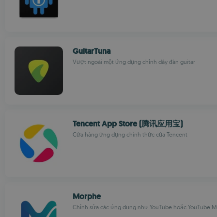
GuitarTuna
Vượt ngoài một ứng dụng chỉnh dây đàn guitar
Tencent App Store (腾讯应用宝)
Cửa hàng ứng dụng chính thức của Tencent
Morphe
Chỉnh sửa các ứng dụng như YouTube hoặc YouTube M