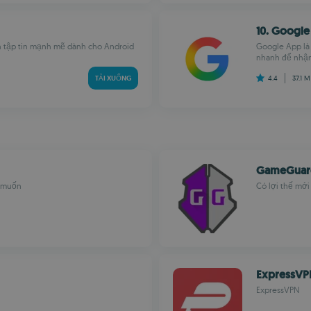
10. Googl
n tập tin mạnh mẽ dành cho Android
Google App là
nhanh để nhận 
TẢI XUỐNG
4.4
37.1 
GameGuar
n muốn
Có lợi thế mới
ExpressVP
ExpressVPN