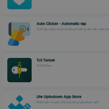
Auto Clicker - Automatic tap
Thiết lập nhấp chuột tự động ở bất kỳ đâu trên màn hì
TLS Tunnel
TLSVPN Dev
Lite Uptodown App Store
Phiên bản rút gọn của ứng dụng Uptodown gốc