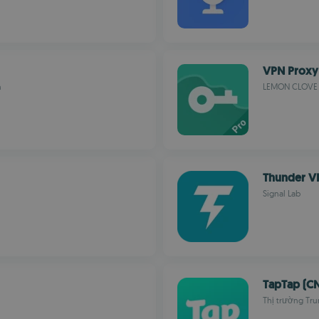
VPN Proxy
n
LEMON CLOVE P
Thunder V
Signal Lab
TapTap (C
Thị trường Tr