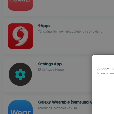
9Apps
Tải xuống hình nền, nhạc chuông và ứng dụng
Settings App
Uptodown us
KF Software House
display to ma
Galaxy Wearable (Samsung Gear)
Samsung Electronics Co., Ltd.