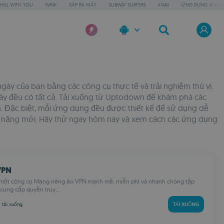
HILL WITH YOU
WINK
SẮP RA MẮT
SUBWAY SURFERS
KWAI
ỨNG DỤNG AI LOC
ày của bạn bằng các công cụ thực tế và trải nghiệm thú vị.
này đều có tất cả. Tải xuống từ Uptodown để khám phá các
h. Đặc biệt, mỗi ứng dụng đều được thiết kế để sử dụng dễ
hả năng mới. Hãy thử ngay hôm nay và xem cách các ứng dụng
VPN
 một công cụ Mạng riêng ảo VPN mạnh mẽ, miễn phí và nhanh chóng tập
 cung cấp quyền truy...
M
tải xuống
TẢI XUỐNG