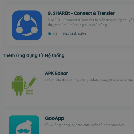
9. SHAREit - Connect & Transfer
SHAREit - Connect & Transfer là một ứng dụng chuyể
được thiết kế để cung cấp khả năng...
4.3
146.7 M
tải xuống
Thêm ứng dụng từ Hệ thống
APK Editor
Chỉnh sửa ứng dụng và tùy chỉnh chúng theo cách bạ
QooApp
Tải xuống hàng loạt trò chơi điện tử cho Android