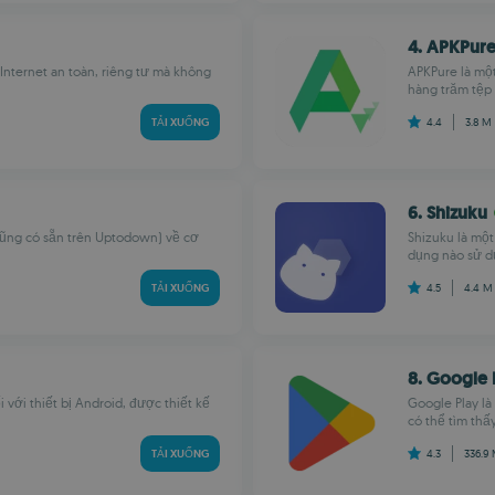
4. APKPur
 Internet an toàn, riêng tư mà không
APKPure là một
hàng trăm tệp c
TẢI XUỐNG
4.4
3.8 M
6. Shizuku
 cũng có sẵn trên Uptodown) về cơ
Shizuku là mộ
dụng nào sử dụ
TẢI XUỐNG
4.5
4.4 
8. Google 
 với thiết bị Android, được thiết kế
Google Play l
có thể tìm thấy 
TẢI XUỐNG
4.3
336.9