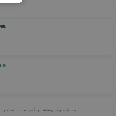
PANISH
OMANIAN
NEL
e
ng phú các ứng dụng miễn phí và ứng dụng nguồn mở