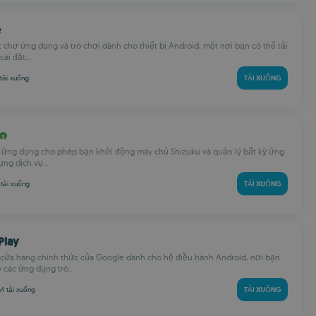
e
 chợ ứng dụng và trò chơi dành cho thiết bị Android, một nơi bạn có thể tải
ài đặt...
tải xuống
TẢI XUỐNG
t ứng dụng cho phép bạn khởi động máy chủ Shizuku và quản lý bất kỳ ứng
ng dịch vụ...
M
tải xuống
TẢI XUỐNG
Play
à cửa hàng chính thức của Google dành cho hệ điều hành Android, nơi bạn
các ứng dụng trò...
 M
tải xuống
TẢI XUỐNG