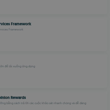
rvices Framework
ervices Framework
lớn để tải xuống ứng dụng
inion Rewards
ởng bằng cách trả lời các cuộc khảo sát nhanh chóng và dễ dàng