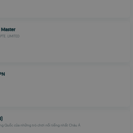
 Master
TE. LIMITED
PN
N)
ung Quốc của những trò chơi nổi tiếng nhất Châu Á