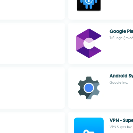
Google Pla
Trải nghiệm c
Android S
Google Inc.
VPN - Supe
VPN Super Inc.