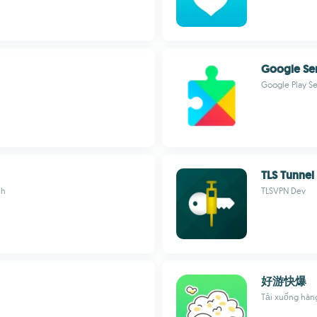
Google Se
Google Play S
TLS Tunnel
nh
TLSVPN Dev
好游快爆
Tải xuống hàn