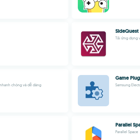
SideQuest
Tải ứng dụng 
Game Plug
t nhanh chóng và dễ dàng
Samsung Electr
Parallel Sp
Parallel Space