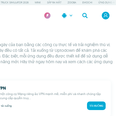
 TRUCK SIMULATOR 2026
WINK
SẮP RA MẮT
ZOOBA
EMOCHI
ỨNG DỤNG AI 
ày của bạn bằng các công cụ thực tế và trải nghiệm thú vị.
này đều có tất cả. Tải xuống từ Uptodown để khám phá các
h. Đặc biệt, mỗi ứng dụng đều được thiết kế để sử dụng dễ
hả năng mới. Hãy thử ngay hôm nay và xem cách các ứng dụng
VPN
 một công cụ Mạng riêng ảo VPN mạnh mẽ, miễn phí và nhanh chóng tập
 cung cấp quyền truy...
M
tải xuống
TẢI XUỐNG