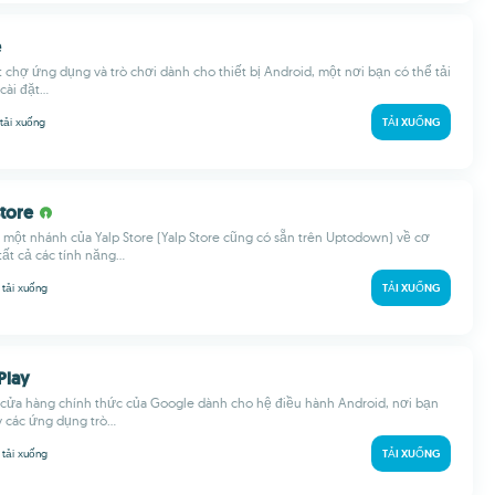
e
 chợ ứng dụng và trò chơi dành cho thiết bị Android, một nơi bạn có thể tải
ài đặt...
tải xuống
TẢI XUỐNG
Store
à một nhánh của Yalp Store (Yalp Store cũng có sẵn trên Uptodown) về cơ
ất cả các tính năng...
M
tải xuống
TẢI XUỐNG
Play
à cửa hàng chính thức của Google dành cho hệ điều hành Android, nơi bạn
các ứng dụng trò...
M
tải xuống
TẢI XUỐNG