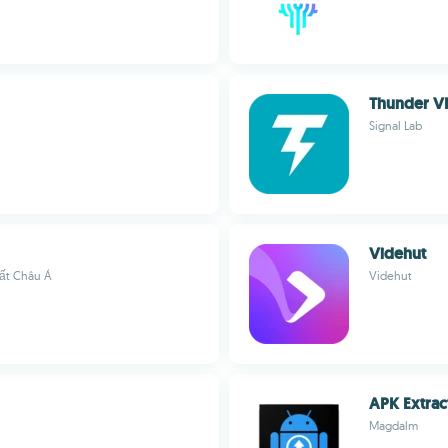
Thunder V
Signal Lab
Videhut
hất Châu Á
Videhut
APK Extrac
Magdalm