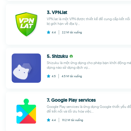
3. VPN.lat
VPN.lat là một VPN được thiết kế để cung cấp kết nối
bị giới hạn về địa lý...
4.4
2.2 M
tải xuống
5. Shizuku
Shizuku là một ứng dụng cho phép bạn khởi động máy
dụng nào sử dụng dịch vụ...
4.5
4.5 M
tải xuống
7. Google Play services
Google Play services là ứng dụng Google thiết yếu đối
để kết nối và tối ưu hóa việc...
4.4
111.2 M
tải xuống