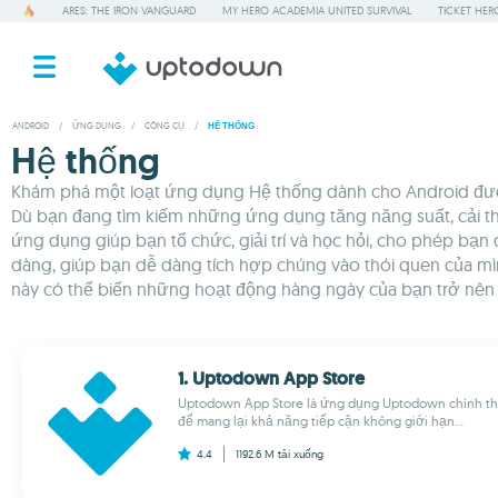
ARES: THE IRON VANGUARD
MY HERO ACADEMIA UNITED SURVIVAL
TICKET HER
ANDROID
/
ỨNG DỤNG
/
CÔNG CỤ
/
HỆ THỐNG
Hệ thống
Khám phá một loạt ứng dụng Hệ thống dành cho Android được t
Dù bạn đang tìm kiếm những ứng dụng tăng năng suất, cải th
ứng dụng giúp bạn tổ chức, giải trí và học hỏi, cho phép bạ
dàng, giúp bạn dễ dàng tích hợp chúng vào thói quen của m
này có thể biến những hoạt động hàng ngày của bạn trở nên t
1. Uptodown App Store
Uptodown App Store là ứng dụng Uptodown chính th
để mang lại khả năng tiếp cận không giới hạn...
4.4
1192.6 M
tải xuống