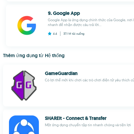
9. Google App
Google App là ứng dụng chính thức của Google, nơi 
nhanh để nhận được câu trả lời...
4.4
37.1 M
tải xuống
Thêm ứng dụng từ Hệ thống
GameGuardian
Có lợi thế mới khi chơi các trò chơi điện tử yêu thích 
SHAREit - Connect & Transfer
Một ứng dụng chuyển tập tin nhanh chóng và tiện lợi