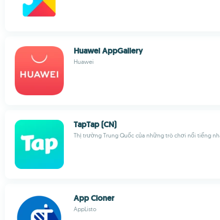
Huawei AppGallery
Huawei
TapTap (CN)
Thị trường Trung Quốc của những trò chơi nổi tiếng n
App Cloner
AppListo