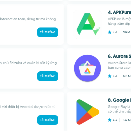
4. APKPur
 Internet an toàn, riêng tư mà không
APKPure là một
hàng trăm tệp c
TẢI XUỐNG
4.4
3.9 M
6. Aurora 
 chủ Shizuku và quản lý bất kỳ ứng
Aurora Store l
bản cung cấp t
TẢI XUỐNG
4.4
14.1 
8. Google 
 với thiết bị Android, được thiết kế
Google Play l
có thể tìm thấy 
TẢI XUỐNG
4.3
337 