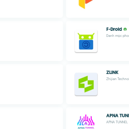
F-Droid
Danh mục pho
ZLINK
Zhijian Techno
APNA TUN
APNA TUNNEL