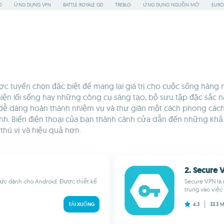
O
ỨNG DỤNG VPN
BATTLE ROYALE GD
TREBLO
ỨNG DỤNG NGUỒN MỞ
EURO
uyển chọn đặc biệt để mang lại giá trị cho cuộc sống hàng ng
iện lối sống hay những công cụ sáng tạo, bộ sưu tập đặc sắc 
n dễ dàng hoàn thành nhiệm vụ và thư giãn một cách phong các
ình. Biến điện thoại của bạn thành cánh cửa dẫn đến những k
hú vị và hiệu quả hơn.
2. Secure 
ức dành cho Android. Được thiết kế
Secure VPN là
trung vào việc
TẢI XUỐNG
4.3
33.3 