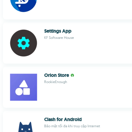
Settings App
KF Software House
Orion Store
RookieEnough
Clash for Android
Bảo mật tối đa khi truy cập Internet