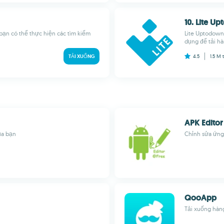
10. Lite U
bạn có thể thực hiện các tìm kiếm
Lite Uptodown
dụng để tải hà
TẢI XUỐNG
4.5
1.5 M
APK Editor
của bạn
Chỉnh sửa ứng
QooApp
Tải xuống hàng