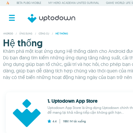
BETA PUBG MOBILE
MY HERO ACADEMIA UNITED SURVIVAL
GAME WORLD: LIFE 
ANDROID
/
ỨNG DỤNG
/
CÔNG CỤ
/
HỆ THỐNG
Hệ thống
Khám phá một loạt ứng dụng Hệ thống dành cho Android được t
Dù bạn đang tìm kiếm những ứng dụng tăng năng suất, cải th
ứng dụng giúp bạn tổ chức, giải trí và học hỏi, cho phép bạ
dàng, giúp bạn dễ dàng tích hợp chúng vào thói quen của m
này có thể biến những hoạt động hàng ngày của bạn trở nên t
1. Uptodown App Store
Uptodown App Store là ứng dụng Uptodown chính th
để mang lại khả năng tiếp cận không giới hạn...
4.4
1189.1 M
tải xuống