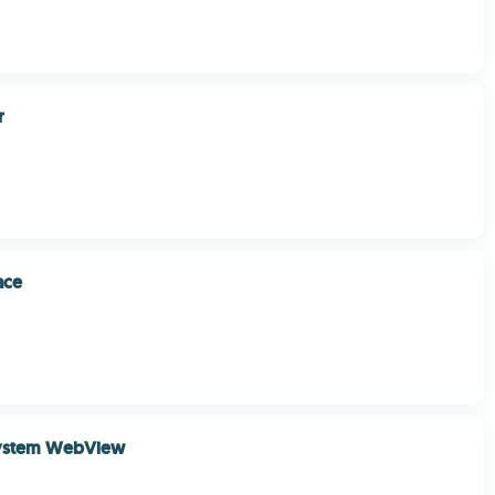
r
ace
ystem WebView