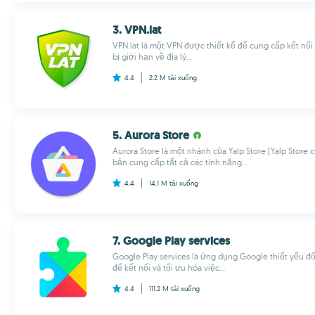
3. VPN.lat
VPN.lat là một VPN được thiết kế để cung cấp kết nối
bị giới hạn về địa lý...
4.4
2.2 M
tải xuống
5. Aurora Store
Aurora Store là một nhánh của Yalp Store (Yalp Store
bản cung cấp tất cả các tính năng...
4.4
14.1 M
tải xuống
7. Google Play services
Google Play services là ứng dụng Google thiết yếu đối
để kết nối và tối ưu hóa việc...
4.4
111.2 M
tải xuống