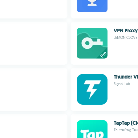
VPN Proxy
n
LEMON CLOVE P
Thunder V
Signal Lab
TapTap (C
Thị trường Tr