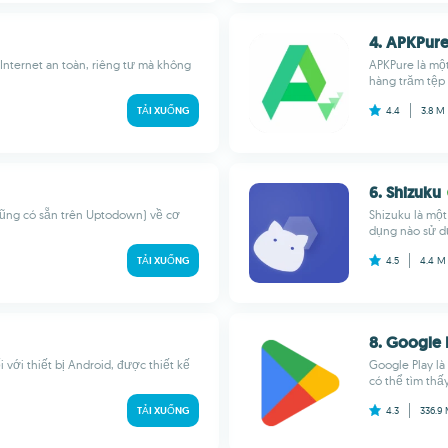
4. APKPur
 Internet an toàn, riêng tư mà không
APKPure là một
hàng trăm tệp c
TẢI XUỐNG
4.4
3.8 M
6. Shizuku
 cũng có sẵn trên Uptodown) về cơ
Shizuku là mộ
dụng nào sử dụ
TẢI XUỐNG
4.5
4.4 
8. Google 
 với thiết bị Android, được thiết kế
Google Play l
có thể tìm thấy 
TẢI XUỐNG
4.3
336.9