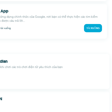
e App
 ứng dụng chính thức của Google, nơi bạn có thể thực hiện các tìm kiếm
được câu trả lời...
M
tải xuống
TẢI XUỐNG
dian
 khi chơi các trò chơi điện tử yêu thích của bạn
N