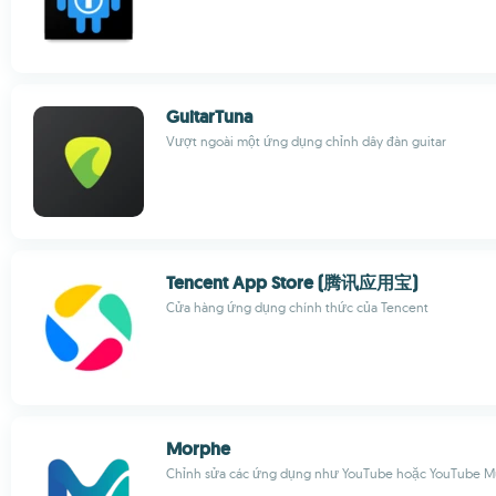
GuitarTuna
Vượt ngoài một ứng dụng chỉnh dây đàn guitar
Tencent App Store (腾讯应用宝)
Cửa hàng ứng dụng chính thức của Tencent
Morphe
Chỉnh sửa các ứng dụng như YouTube hoặc YouTube M