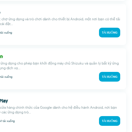
e
 chợ ứng dụng và trò chơi dành cho thiết bị Android, một nơi bạn có thể tải
ài đặt...
tải xuống
TẢI XUỐNG
t ứng dụng cho phép bạn khởi động máy chủ Shizuku và quản lý bất kỳ ứng
ng dịch vụ...
M
tải xuống
TẢI XUỐNG
Play
à cửa hàng chính thức của Google dành cho hệ điều hành Android, nơi bạn
các ứng dụng trò...
 M
tải xuống
TẢI XUỐNG