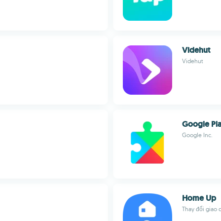
Videhut
Videhut
Google Pla
Google Inc.
Home Up
Thay đổi giao