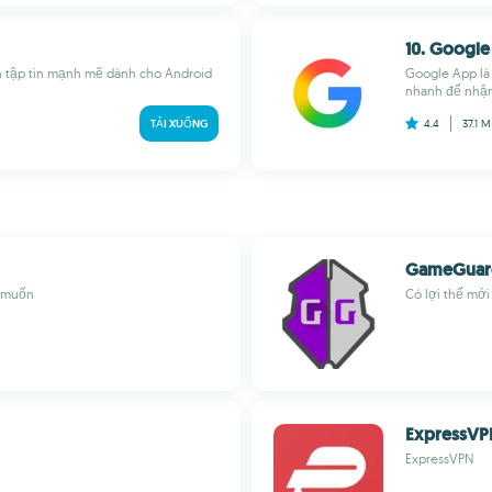
10. Googl
n tập tin mạnh mẽ dành cho Android
Google App là
nhanh để nhận 
TẢI XUỐNG
4.4
37.1 
GameGuar
n muốn
Có lợi thế mới
ExpressVP
ExpressVPN