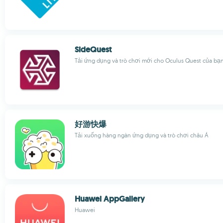
SideQuest
Tải ứng dụng và trò chơi mới cho Oculus Quest của bạ
好游快爆
Tải xuống hàng ngàn ứng dụng và trò chơi châu Á
Huawei AppGallery
Huawei