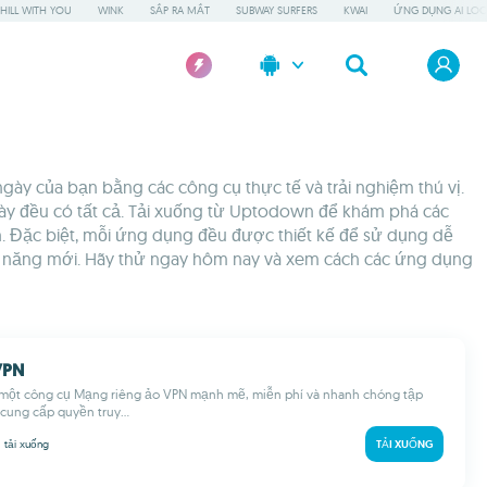
HILL WITH YOU
WINK
SẮP RA MẮT
SUBWAY SURFERS
KWAI
ỨNG DỤNG AI LOC
ày của bạn bằng các công cụ thực tế và trải nghiệm thú vị.
này đều có tất cả. Tải xuống từ Uptodown để khám phá các
h. Đặc biệt, mỗi ứng dụng đều được thiết kế để sử dụng dễ
hả năng mới. Hãy thử ngay hôm nay và xem cách các ứng dụng
VPN
 một công cụ Mạng riêng ảo VPN mạnh mẽ, miễn phí và nhanh chóng tập
 cung cấp quyền truy...
M
tải xuống
TẢI XUỐNG