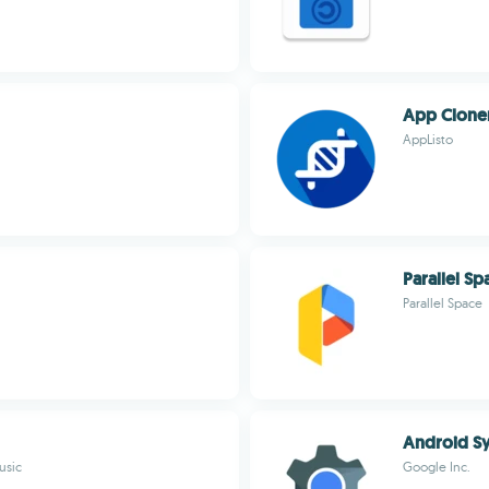
App Clone
AppListo
Parallel Sp
Parallel Space
Android S
usic
Google Inc.