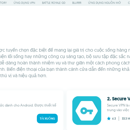
STORY
ỨNG DỤNG VPN
BATTLE ROYALE GD
BLURRR
ỨNG DỤNG NGUỒN MỞ
C
uyển chọn đặc biệt để mang lại giá trị cho cuộc sống hàng ng
iện lối sống hay những công cụ sáng tạo, bộ sưu tập đặc sắc 
n dễ dàng hoàn thành nhiệm vụ và thư giãn một cách phong các
ình. Biến điện thoại của bạn thành cánh cửa dẫn đến những k
hú vị và hiệu quả hơn.
2. Secure 
ức dành cho Android. Được thiết kế
Secure VPN là
trung vào việc
TẢI XUỐNG
4.3
33.3 