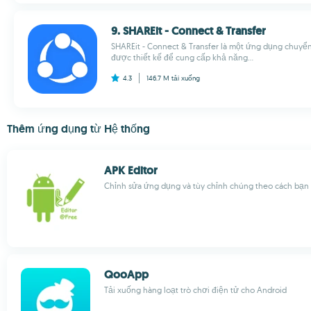
9. SHAREit - Connect & Transfer
SHAREit - Connect & Transfer là một ứng dụng chuyể
được thiết kế để cung cấp khả năng...
4.3
146.7 M
tải xuống
Thêm ứng dụng từ Hệ thống
APK Editor
Chỉnh sửa ứng dụng và tùy chỉnh chúng theo cách bạ
QooApp
Tải xuống hàng loạt trò chơi điện tử cho Android