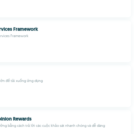
rvices Framework
ervices Framework
lớn để tải xuống ứng dụng
inion Rewards
ởng bằng cách trả lời các cuộc khảo sát nhanh chóng và dễ dàng