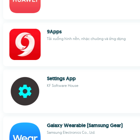
9Apps
Tải xuống hình nền, nhạc chuông và ứng dụng
Settings App
KF Software House
Galaxy Wearable (Samsung Gear)
Samsung Electronics Co., Ltd.