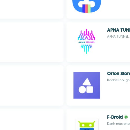
APNA TUN
APNA TUNNEL
Orion Stor
RookieEnough
F-Droid
Danh mục pho