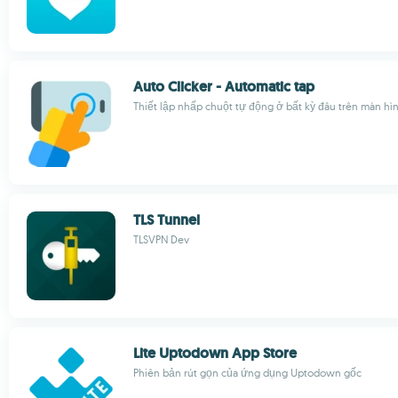
Auto Clicker - Automatic tap
Thiết lập nhấp chuột tự động ở bất kỳ đâu trên màn hì
TLS Tunnel
TLSVPN Dev
Lite Uptodown App Store
Phiên bản rút gọn của ứng dụng Uptodown gốc