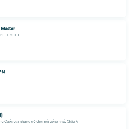
 Master
TE. LIMITED
PN
N)
ung Quốc của những trò chơi nổi tiếng nhất Châu Á