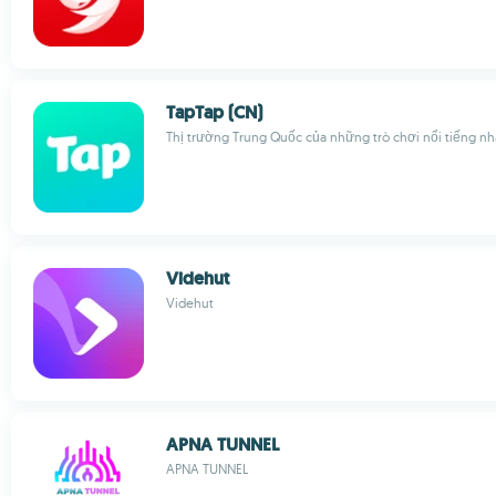
TapTap (CN)
Thị trường Trung Quốc của những trò chơi nổi tiếng n
Videhut
Videhut
APNA TUNNEL
APNA TUNNEL