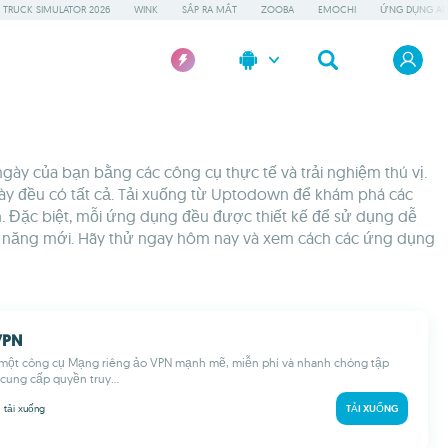
 TRUCK SIMULATOR 2026
WINK
SẮP RA MẮT
ZOOBA
EMOCHI
ỨNG DỤNG AI 
ày của bạn bằng các công cụ thực tế và trải nghiệm thú vị.
này đều có tất cả. Tải xuống từ Uptodown để khám phá các
h. Đặc biệt, mỗi ứng dụng đều được thiết kế để sử dụng dễ
hả năng mới. Hãy thử ngay hôm nay và xem cách các ứng dụng
VPN
 một công cụ Mạng riêng ảo VPN mạnh mẽ, miễn phí và nhanh chóng tập
 cung cấp quyền truy...
M
tải xuống
TẢI XUỐNG