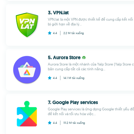
3. VPN.lat
VPN.lat là một VPN được thiết kế để cung cấp kết nối
bị giới hạn về địa lý...
4.4
2.2 M
tải xuống
5. Aurora Store
Aurora Store là một nhánh của Yalp Store (Yalp Store
bản cung cấp tất cả các tính năng...
4.4
14.1 M
tải xuống
7. Google Play services
Google Play services là ứng dụng Google thiết yếu đối
để kết nối và tối ưu hóa việc...
4.4
111.2 M
tải xuống