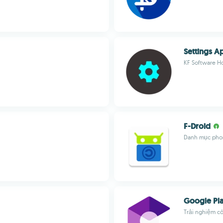
Settings A
KF Software H
F-Droid
Danh mục pho
Google Pla
Trải nghiệm c