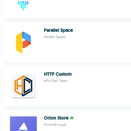
Parallel Space
Parallel Space
HTTP Custom
ePro Dev. Team
Orion Store
RookieEnough