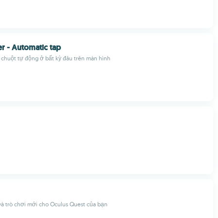
er - Automatic tap
 chuột tự động ở bất kỳ đâu trên màn hình
và trò chơi mới cho Oculus Quest của bạn