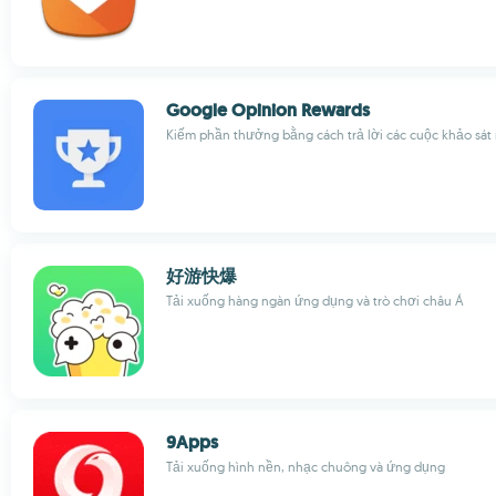
Google Opinion Rewards
Kiếm phần thưởng bằng cách trả lời các cuộc khảo sá
好游快爆
Tải xuống hàng ngàn ứng dụng và trò chơi châu Á
9Apps
Tải xuống hình nền, nhạc chuông và ứng dụng