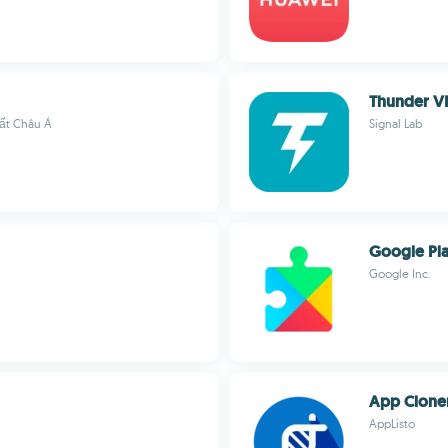
Thunder V
hất Châu Á
Signal Lab
Google Pla
Google Inc.
App Clone
AppListo