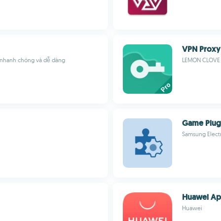
VPN Proxy
t nhanh chóng và dễ dàng
LEMON CLOVE P
Game Plug
Samsung Electr
Huawei Ap
Huawei