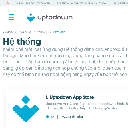
ARES: THE IRON VANGUARD
MY HERO ACADEMIA UNITED SURVIVAL
TICKET HER
ANDROID
/
ỨNG DỤNG
/
CÔNG CỤ
/
HỆ THỐNG
Hệ thống
Khám phá một loạt ứng dụng Hệ thống dành cho Android được t
Dù bạn đang tìm kiếm những ứng dụng tăng năng suất, cải th
ứng dụng giúp bạn tổ chức, giải trí và học hỏi, cho phép bạ
dàng, giúp bạn dễ dàng tích hợp chúng vào thói quen của m
này có thể biến những hoạt động hàng ngày của bạn trở nên t
1. Uptodown App Store
Uptodown App Store là ứng dụng Uptodown chính th
để mang lại khả năng tiếp cận không giới hạn...
4.4
1190.3 M
tải xuống