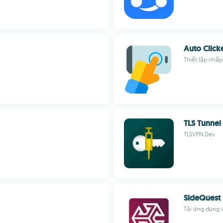
Auto Click
Thiết lập nhấp
TLS Tunnel
TLSVPN Dev
SideQuest
Tải ứng dụng 