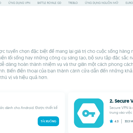
O
ỨNG DỤNG VPN
BATTLE ROYALE GD
TREBLO
ỨNG DỤNG NGUỒN MỞ
EURO
uyển chọn đặc biệt để mang lại giá trị cho cuộc sống hàng ng
iện lối sống hay những công cụ sáng tạo, bộ sưu tập đặc sắc 
n dễ dàng hoàn thành nhiệm vụ và thư giãn một cách phong các
ình. Biến điện thoại của bạn thành cánh cửa dẫn đến những k
hú vị và hiệu quả hơn.
2. Secure 
ức dành cho Android. Được thiết kế
Secure VPN là
trung vào việc
TẢI XUỐNG
4.3
33.3 