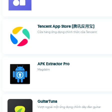
Tencent App Store (腾讯应用宝)
Cửa hàng ứng dụng chính thức của Tencent
APK Extractor Pro
Magdalm
GuitarTuna
Vượt ngoài một ứng dụng chỉnh dây đàn guitar