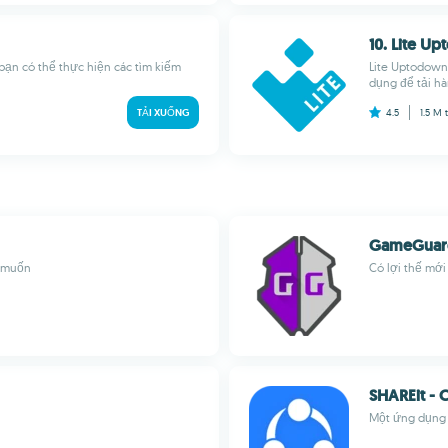
10. Lite U
bạn có thể thực hiện các tìm kiếm
Lite Uptodown
dụng để tải hà
TẢI XUỐNG
4.5
1.5 M
GameGuar
n muốn
Có lợi thế mới
SHAREit - 
Một ứng dụng 