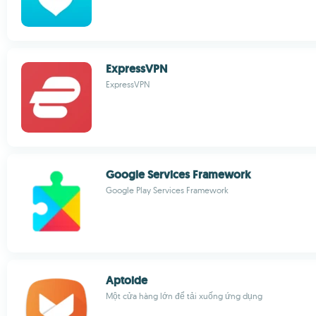
ExpressVPN
ExpressVPN
Google Services Framework
Google Play Services Framework
Aptoide
Một cửa hàng lớn để tải xuống ứng dụng