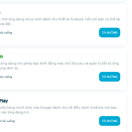
e
 chợ ứng dụng và trò chơi dành cho thiết bị Android, một nơi bạn có thể tải
ài đặt...
tải xuống
TẢI XUỐNG
t ứng dụng cho phép bạn khởi động máy chủ Shizuku và quản lý bất kỳ ứng
ng dịch vụ...
tải xuống
TẢI XUỐNG
Play
à cửa hàng chính thức của Google dành cho hệ điều hành Android, nơi bạn
các ứng dụng trò...
 M
tải xuống
TẢI XUỐNG