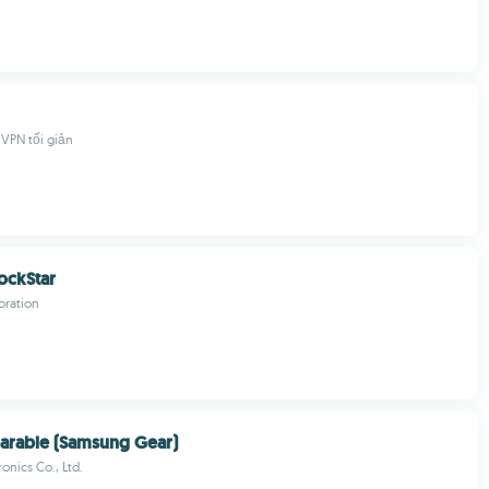
VPN tối giản
ockStar
ration
arable (Samsung Gear)
onics Co., Ltd.