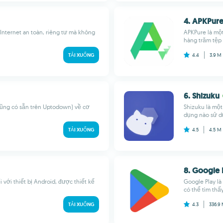
4. APKPur
 Internet an toàn, riêng tư mà không
APKPure là một
hàng trăm tệp c
TẢI XUỐNG
4.4
3.9 M
6. Shizuku
 cũng có sẵn trên Uptodown) về cơ
Shizuku là mộ
dụng nào sử dụ
TẢI XUỐNG
4.5
4.5 M
8. Google 
 với thiết bị Android, được thiết kế
Google Play l
có thể tìm thấy 
TẢI XUỐNG
4.3
336.9