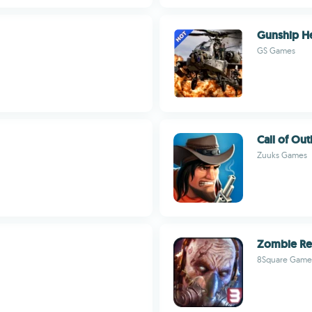
Gunship He
GS Games
Call of Ou
Zuuks Games
Zombie Rea
8Square Game