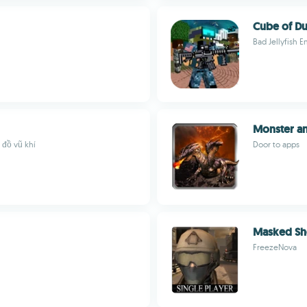
Cube of Du
Bad Jellyfish 
Monster a
 đồ vũ khí
Door to apps
Masked Sho
FreezeNova