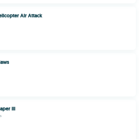
licopter Air Attack
tlaws
per III
s