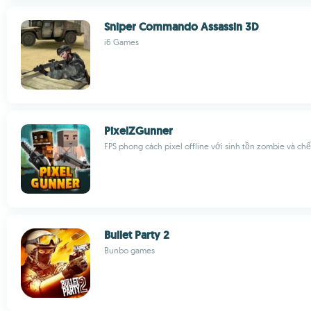
Sniper Commando Assassin 3D
i6 Games
PixelZGunner
FPS phong cách pixel offline với sinh tồn zombie và chế
Bullet Party 2
Bunbo games