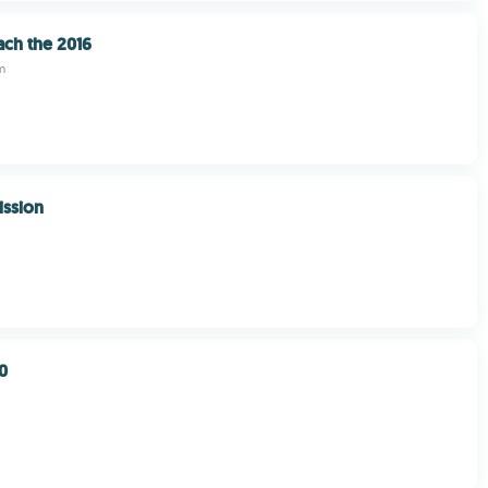
ach the 2016
m
ission
0