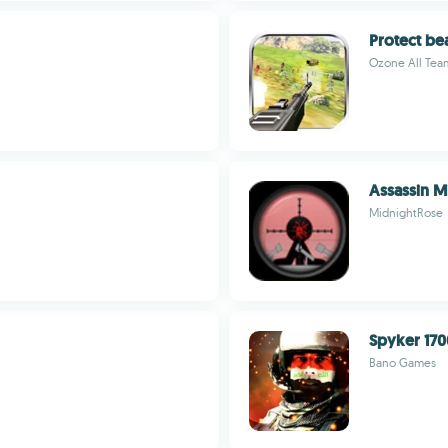
Protect be
Ozone All Tea
Assassin M
MidnightRose
Spyker 170
Bano Games