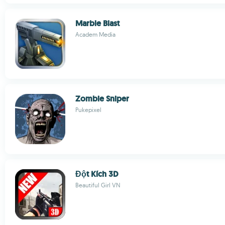
Marble Blast
Academ Media
Zombie Sniper
Pukepixel
Đột Kích 3D
Beautiful Girl VN