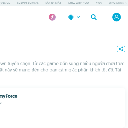
OYALE GD
SUBWAY SURFERS
SẮP RA MẮT
CHILL WITH YOU
KWAI
ỨNG DỤNG AI
wn tuyển chọn. Từ các game bắn súng nhiều người chơi trực
t này sẽ mang đến cho bạn cảm giác phấn khích tột độ. Tải
myForce
o