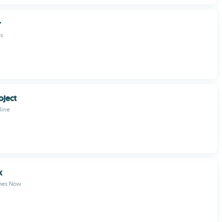
r
es
oject
line
k
es Now