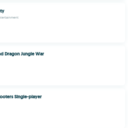
ty
Entertainment
nd Dragon Jungle War
oters Single-player