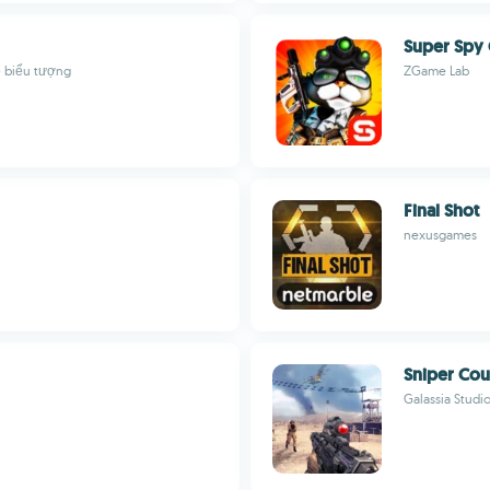
Super Spy 
ồ biểu tượng
ZGame Lab
Final Shot
nexusgames
Sniper Cou
Galassia Studi