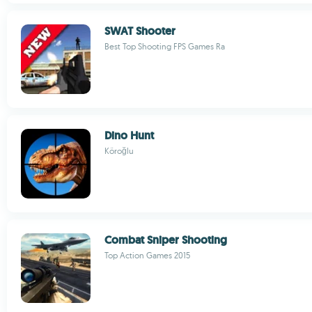
SWAT Shooter
Best Top Shooting FPS Games Ra
Dino Hunt
Köroğlu
Combat Sniper Shooting
Top Action Games 2015