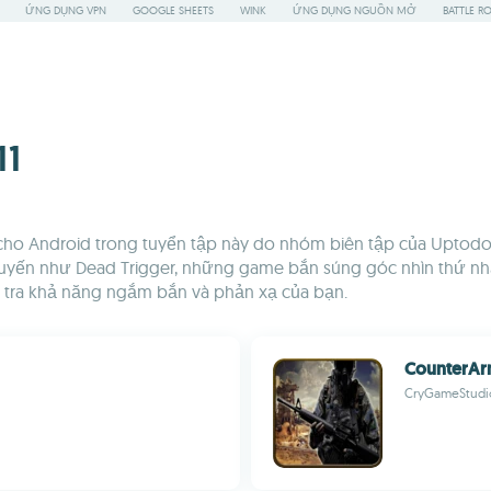
ỨNG DỤNG VPN
GOOGLE SHEETS
WINK
ỨNG DỤNG NGUỒN MỞ
BATTLE R
11
ho Android trong tuyển tập này do nhóm biên tập của Uptodo
 tuyến như Dead Trigger, những game bắn súng góc nhìn thứ nhấ
m tra khả năng ngắm bắn và phản xạ của bạn.
CounterAr
CryGameStudi