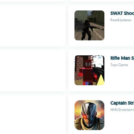
SWAT Shoo
ReadUpdates
Rifle Man S
Tops Game
Captain Str
NHN Entertain