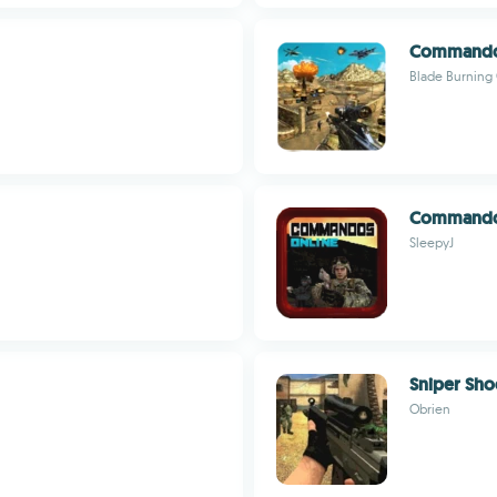
Commando 
Blade Burning
Command
SleepyJ
Sniper Sho
Obrien