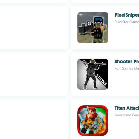
PixelSnipe
PixelStar Gam
Shooter Pr
Fun Games On
Titan Attac
Awesome Gam