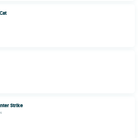
Cat
nter Strike
os