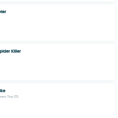
ter
pider Killer
ike
ment Thai LTD