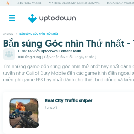
BETA PUBG MOBILE
MY HERO ACADEMIA UNITED SURVIVAL
TOCA BOCA WORLD
ANDROID
/
BẮN SÚNG GÓC NHÌN THỨ NHẤT
Bắn súng Góc nhìn Thứ nhất - 
Được tạo bởi
Uptodown Content Team
840 ứng dụng
( Cập nhật lần cuối: 1 ngày trước )
Tìm những game bắn súng góc nhìn thứ nhất hay nhất dành c
tuyến như Call of Duty Mobile đến các game kinh điển ngoại
miễn phí game FPS hay nhất dành cho thiết bị di động và kiể
Real City Traffic sniper
Funzoft