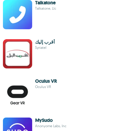
Talkatone
Talkatone, Llc
أقرب إليك
Syriatel
Oculus VR
Oculus VR
MySudo
Anonyome Labs, Inc