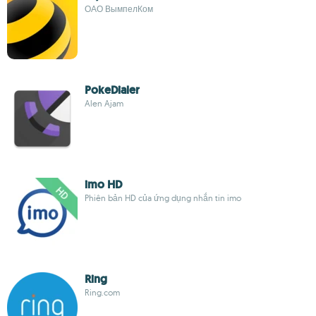
ОАО ВымпелКом
PokeDialer
Alen Ajam
imo HD
Phiên bản HD của ứng dụng nhắn tin imo
Ring
Ring.com