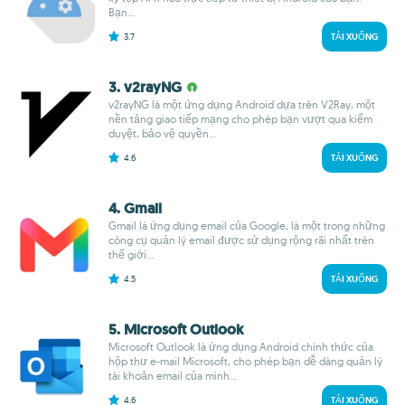
Bạn...
3.7
TẢI XUỐNG
3. v2rayNG
v2rayNG là một ứng dụng Android dựa trên V2Ray, một
nền tảng giao tiếp mạng cho phép bạn vượt qua kiểm
duyệt, bảo vệ quyền...
4.6
TẢI XUỐNG
4. Gmail
Gmail là ứng dụng email của Google, là một trong những
công cụ quản lý email được sử dụng rộng rãi nhất trên
thế giới...
4.5
TẢI XUỐNG
5. Microsoft Outlook
Microsoft Outlook là ứng dụng Android chính thức của
hộp thư e-mail Microsoft, cho phép bạn dễ dàng quản lý
tài khoản email của mình...
4.6
TẢI XUỐNG