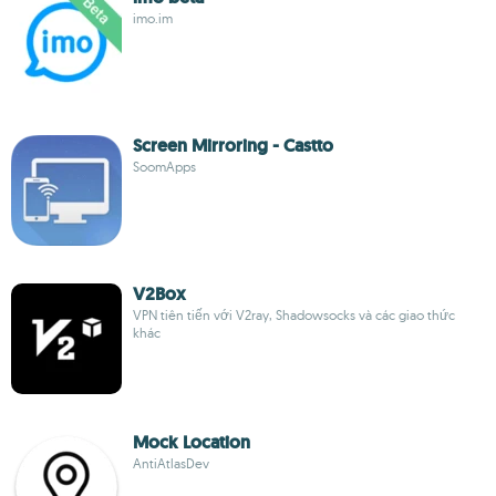
imo.im
Screen Mirroring - Castto
SoomApps
V2Box
VPN tiên tiến với V2ray, Shadowsocks và các giao thức
khác
Mock Location
AntiAtlasDev