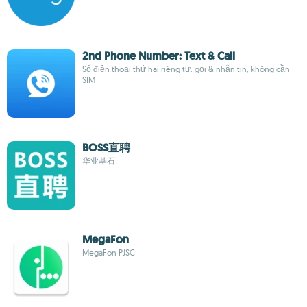
2nd Phone Number: Text & Call
Số điện thoại thứ hai riêng tư: gọi & nhắn tin, không cần
SIM
BOSS直聘
华业基石
MegaFon
MegaFon PJSC