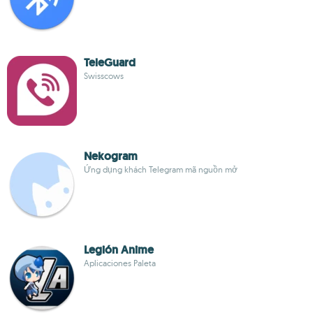
TeleGuard
Swisscows
Nekogram
Ứng dụng khách Telegram mã nguồn mở
Legión Anime
Aplicaciones Paleta