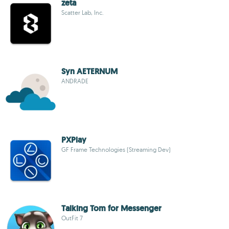
zeta
Scatter Lab, Inc.
Syn AETERNUM
ANDRADE
PXPlay
GF Frame Technologies (Streaming Dev)
Talking Tom for Messenger
OutFit 7