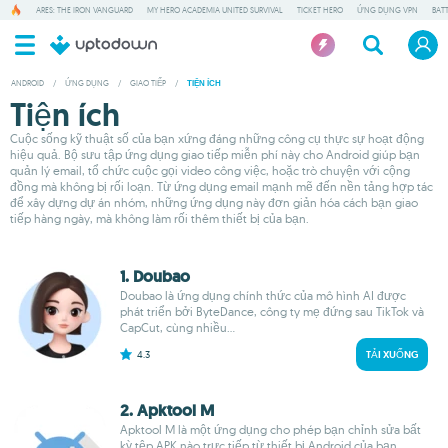
ARES: THE IRON VANGUARD
MY HERO ACADEMIA UNITED SURVIVAL
TICKET HERO
ỨNG DỤNG VPN
BAT
ANDROID
/
ỨNG DỤNG
/
GIAO TIẾP
/
TIỆN ÍCH
Tiện ích
Cuộc sống kỹ thuật số của bạn xứng đáng những công cụ thực sự hoạt động
hiệu quả. Bộ sưu tập ứng dụng giao tiếp miễn phí này cho Android giúp bạn
quản lý email, tổ chức cuộc gọi video công việc, hoặc trò chuyện với cộng
đồng mà không bị rối loạn. Từ ứng dụng email mạnh mẽ đến nền tảng hợp tác
để xây dựng dự án nhóm, những ứng dụng này đơn giản hóa cách bạn giao
tiếp hàng ngày, mà không làm rối thêm thiết bị của bạn.
1. Doubao
Doubao là ứng dụng chính thức của mô hình AI được
phát triển bởi ByteDance, công ty mẹ đứng sau TikTok và
CapCut, cùng nhiều...
4.3
TẢI XUỐNG
2. Apktool M
Apktool M là một ứng dụng cho phép bạn chỉnh sửa bất
kỳ tệp APK nào trực tiếp từ thiết bị Android của bạn.