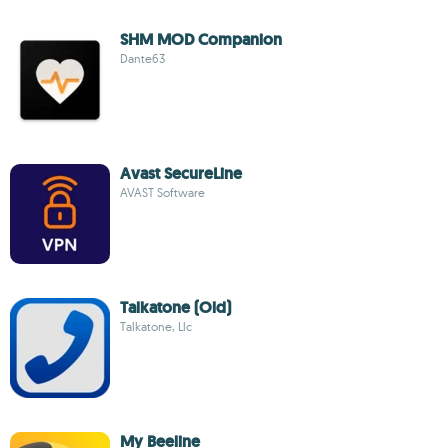
SHM MOD Companion
Dante63
Avast SecureLine
AVAST Software
Talkatone (Old)
Talkatone, Llc
My Beeline