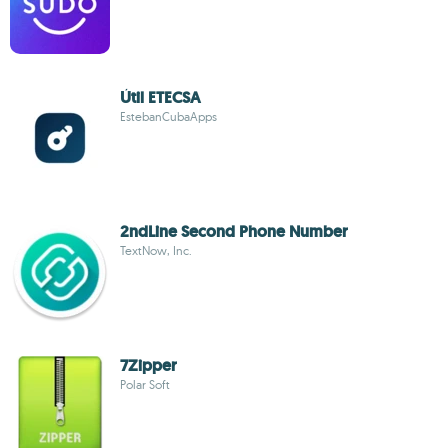
Útil ETECSA
EstebanCubaApps
2ndLine Second Phone Number
TextNow, Inc.
7Zipper
Polar Soft