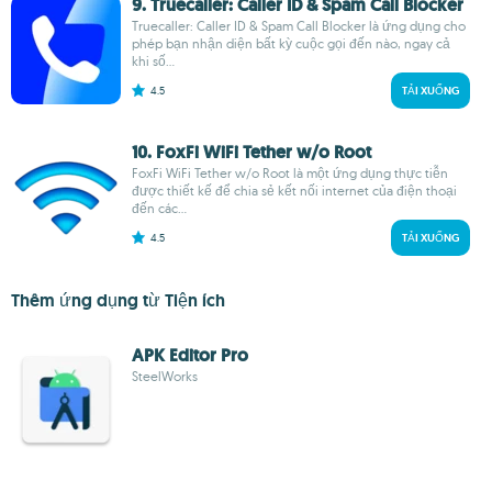
9. Truecaller: Caller ID & Spam Call Blocker
Truecaller: Caller ID & Spam Call Blocker là ứng dụng cho
phép bạn nhận diện bất kỳ cuộc gọi đến nào, ngay cả
khi số...
4.5
TẢI XUỐNG
10. FoxFi WiFi Tether w/o Root
FoxFi WiFi Tether w/o Root là một ứng dụng thực tiễn
được thiết kế để chia sẻ kết nối internet của điện thoại
đến các...
4.5
TẢI XUỐNG
Thêm ứng dụng từ Tiện ích
APK Editor Pro
SteelWorks