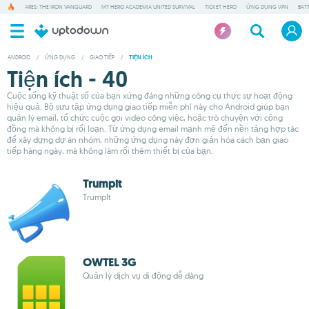
ARES: THE IRON VANGUARD
MY HERO ACADEMIA UNITED SURVIVAL
TICKET HERO
ỨNG DỤNG VPN
BAT
ANDROID
/
ỨNG DỤNG
/
GIAO TIẾP
/
TIỆN ÍCH
Tiện ích - 40
Cuộc sống kỹ thuật số của bạn xứng đáng những công cụ thực sự hoạt động
hiệu quả. Bộ sưu tập ứng dụng giao tiếp miễn phí này cho Android giúp bạn
quản lý email, tổ chức cuộc gọi video công việc, hoặc trò chuyện với cộng
đồng mà không bị rối loạn. Từ ứng dụng email mạnh mẽ đến nền tảng hợp tác
để xây dựng dự án nhóm, những ứng dụng này đơn giản hóa cách bạn giao
tiếp hàng ngày, mà không làm rối thêm thiết bị của bạn.
Trumpit
TrumpIt
OWTEL 3G
Quản lý dịch vụ di động dễ dàng