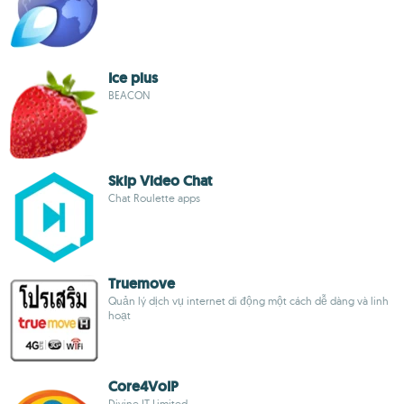
Ice plus
BEACON
Skip Video Chat
Chat Roulette apps
Truemove
Quản lý dịch vụ internet di động một cách dễ dàng và linh
hoạt
Core4VoIP
Divine IT Limited