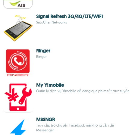
Signal Refresh 3G/4G/LTE/WiFi
SatoChanNetworks
Ringer
Ringer
My Y!mobile
Quản lý dịch vụ Y!mobile dễ dàng qua phím tắt trực tuyến
MSSNGR
Truy cập trò chuyện Facebook mà không cần tải
Messenger