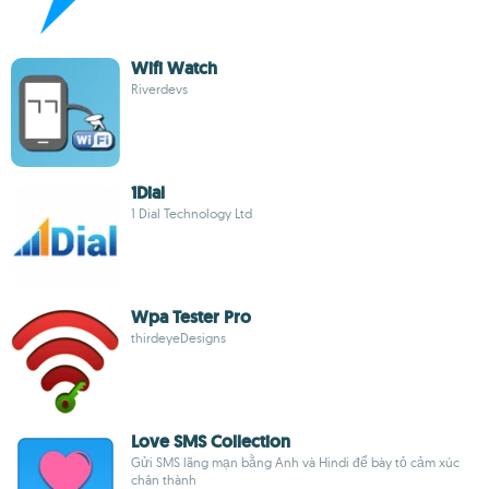
Wifi Watch
Riverdevs
1Dial
1 Dial Technology Ltd
Wpa Tester Pro
thirdeyeDesigns
Love SMS Collection
Gửi SMS lãng mạn bằng Anh và Hindi để bày tỏ cảm xúc
chân thành