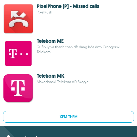
PixelPhone [P] - Missed calls
PixelRush
Telekom ME
Quản lý và thanh toán dễ dàng hóa đơn Crnogorski
Telekom
Telekom MK
Makedonski Telekom AD Skopje
XEM THÊM