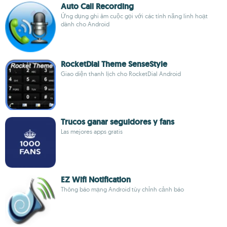
Auto Call Recording
Ứng dụng ghi âm cuộc gọi với các tính năng linh hoạt
dành cho Android
RocketDial Theme SenseStyle
Giao diện thanh lịch cho RocketDial Android
Trucos ganar seguidores y fans
Las mejores apps gratis
EZ Wifi Notification
Thông báo mạng Android tùy chỉnh cảnh báo