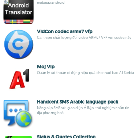
mabappsandroid
VidCon codec armv7 vfp
Cải thiện chất lượng đổi video ARMv7 VFP với codec này
Moj Vip
Quản lý tài khoản di động hiệu quả cho thuê bao A1 Serbia
Handcent SMS Arabic language pack
Nâng cấp SMS với giao diện Ả Rập, trải nghiệm nhắn tin
địa phương hoá
Status & Quotes Collection