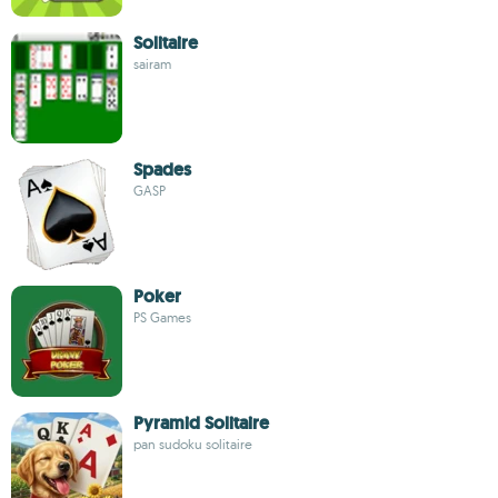
Solitaire
sairam
Spades
GASP
Poker
PS Games
Pyramid Solitaire
pan sudoku solitaire