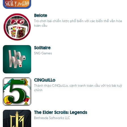
Belote
Trò chơi bài chiến lược phổ biến với các biến thể văn hóa
toàn cầu
Solitaire
SNG Games
CiNQuiLLo
Thành thạo CiNQuiLLo, cạnh tranh toàn cầu với trò bài tuỳ
chỉnh
The Elder Scrolls: Legends
Bethesda Softworks LLC