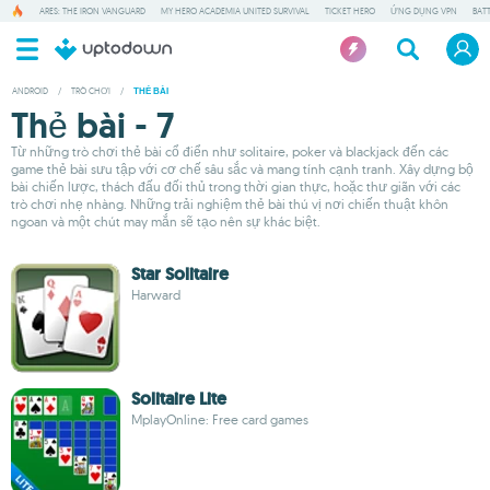
ARES: THE IRON VANGUARD
MY HERO ACADEMIA UNITED SURVIVAL
TICKET HERO
ỨNG DỤNG VPN
BAT
ANDROID
/
TRÒ CHƠI
/
THẺ BÀI
Thẻ bài - 7
Từ những trò chơi thẻ bài cổ điển như solitaire, poker và blackjack đến các
game thẻ bài sưu tập với cơ chế sâu sắc và mang tính cạnh tranh. Xây dựng bộ
bài chiến lược, thách đấu đối thủ trong thời gian thực, hoặc thư giãn với các
trò chơi nhẹ nhàng. Những trải nghiệm thẻ bài thú vị nơi chiến thuật khôn
ngoan và một chút may mắn sẽ tạo nên sự khác biệt.
Star Solitaire
Harward
Solitaire Lite
MplayOnline: Free card games