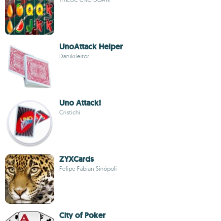
UnoAttack Helper
Danikileitor
Uno Attack!
Cristichi
ZYXCards
Felipe Fabian Sinópoli
City of Poker