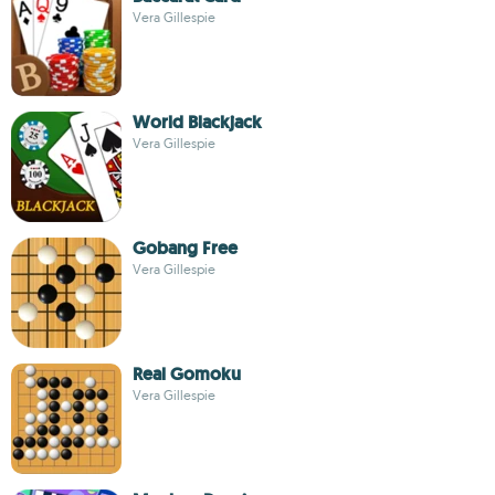
Vera Gillespie
World Blackjack
Vera Gillespie
Gobang Free
Vera Gillespie
Real Gomoku
Vera Gillespie