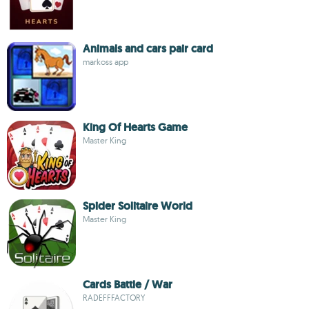
Animals and cars pair card
markoss app
King Of Hearts Game
Master King
Spider Solitaire World
Master King
Cards Battle / War
RADEFFFACTORY