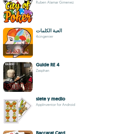
Ruben Alamar Gimenez
العبة الكلمات
4cingenier
Guide RE 4
Zasphan
siete y medio
AppInventor for Android
Baccarat Card