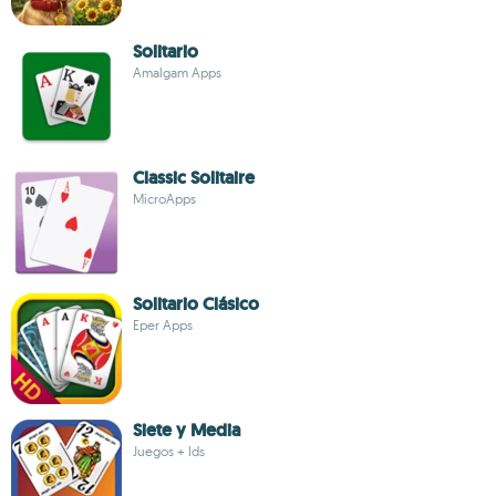
Solitario
Amalgam Apps
Classic Solitaire
MicroApps
Solitario Clásico
Eper Apps
Siete y Media
Juegos + Ids