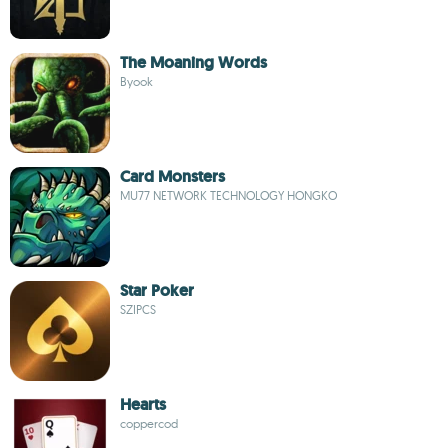
The Moaning Words
Byook
Card Monsters
MU77 NETWORK TECHNOLOGY HONGKO
Star Poker
SZIPCS
Hearts
coppercod