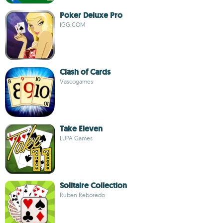
Poker Deluxe Pro
IGG.COM
Clash of Cards
Vascogames
Take Eleven
LUPA Games
Solitaire Collection
Ruben Reboredo