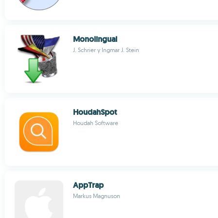
Monolingual
J. Schrier y Ingmar J. Stein
HoudahSpot
Houdah Software
AppTrap
Markus Magnuson