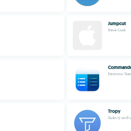
Jumpcut
Steve Cook
Commande
Electronic Team
Tropy
Quản lý và tổ