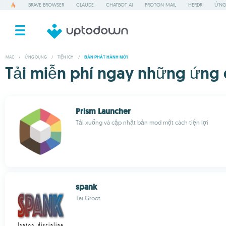
BRAVE BROWSER
CLAUDE
CHATBOT AI
PROTON MAIL
HERDR
ỨNG
MAC
/
ỨNG DỤNG
/
TIỆN ÍCH
/
BẢN PHÁT HÀNH MỚI
Tải miễn phí ngay những ứng 
Prism Launcher
Tải xuống và cập nhật bản mod một cách tiện lợi
spank
Tai Groot