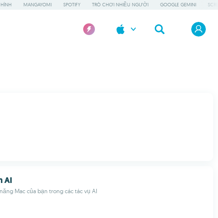
HÌNH
MANGAYOMI
SPOTIFY
TRÒ CHƠI NHIỀU NGƯỜI
GOOGLE GEMINI
SCR
 AI
năng Mac của bạn trong các tác vụ AI