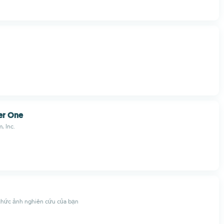
r One
, Inc.
 chức ảnh nghiên cứu của bạn