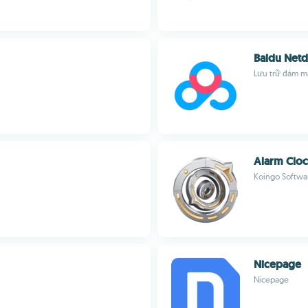
Baidu Netd
Lưu trữ đám m
Alarm Cloc
Koingo Softwa
Nicepage
Nicepage