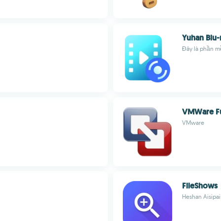
Yuhan Blu-
Đây là phần m
VMWare Fu
VMware
FileShows
Heshan Aisipai