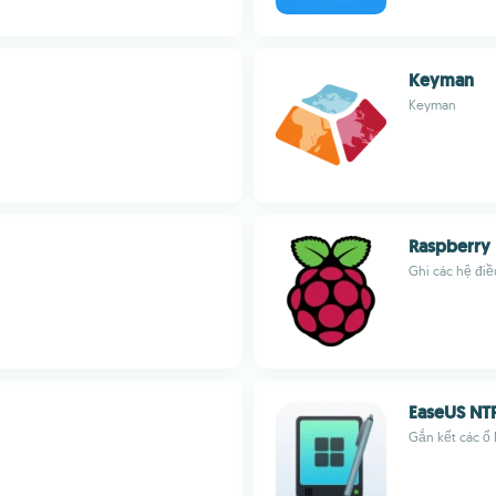
Keyman
Keyman
Raspberry 
Ghi các hệ điề
EaseUS NT
Gắn kết các ổ