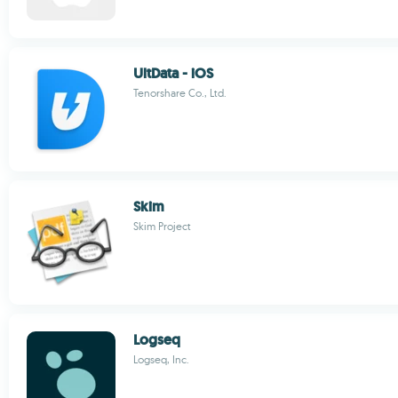
UltData - iOS
Tenorshare Co., Ltd.
Skim
Skim Project
Logseq
Logseq, Inc.