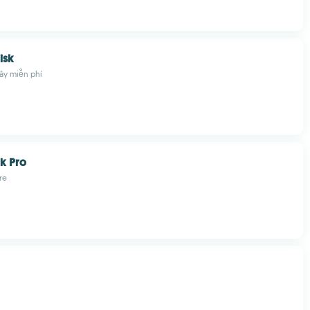
isk
ây miễn phí
k Pro
re