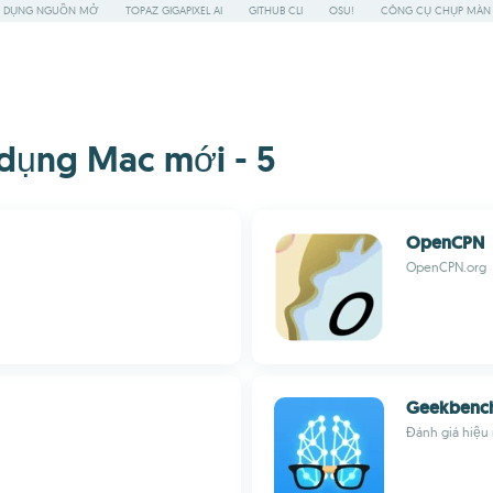
 DỤNG NGUỒN MỞ
TOPAZ GIGAPIXEL AI
GITHUB CLI
OSU!
CÔNG CỤ CHỤP MÀN 
dụng Mac mới - 5
OpenCPN
OpenCPN.org
Geekbench
Đánh giá hiệu 