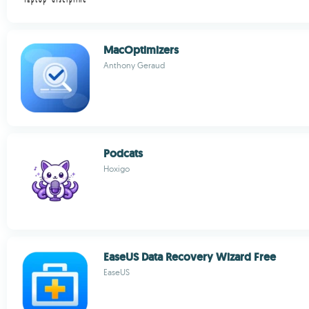
MacOptimizers
Anthony Geraud
Podcats
Hoxigo
EaseUS Data Recovery Wizard Free
EaseUS