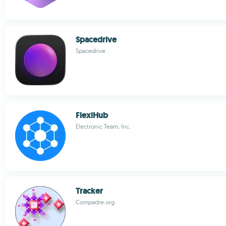
Spacedrive
Spacedrive
FlexiHub
Electronic Team, Inc.
Tracker
Compadre.org