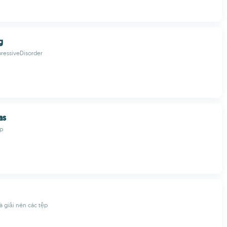
g
ressiveDisorder
as
p
 giải nén các tệp