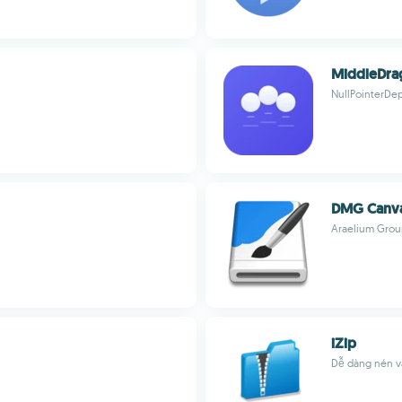
MiddleDra
NullPointerDep
DMG Canv
Araelium Grou
iZip
Dễ dàng nén và