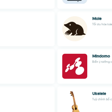
Mole
Tối ưu hóa to
Mindomo
Biến ý tưởng c
Ukelele
Tuỳ chỉnh bố 