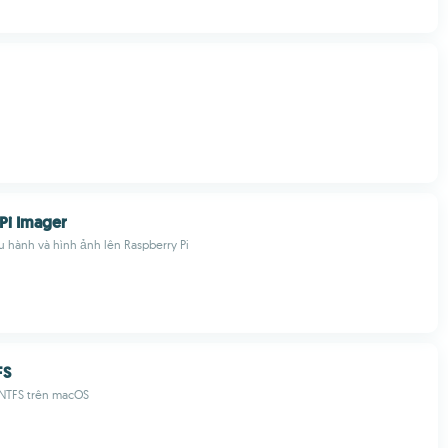
Pi Imager
u hành và hình ảnh lên Raspberry Pi
FS
 NTFS trên macOS