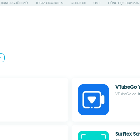
 DỤNG NGUỒN MỞ
TOPAZ GIGAPIXEL AI
GITHUB CLI
OSU!
CÔNG CỤ CHỤP MÀN 
VTubeGo Y
VTubeGo co. l
SurFlex Sc