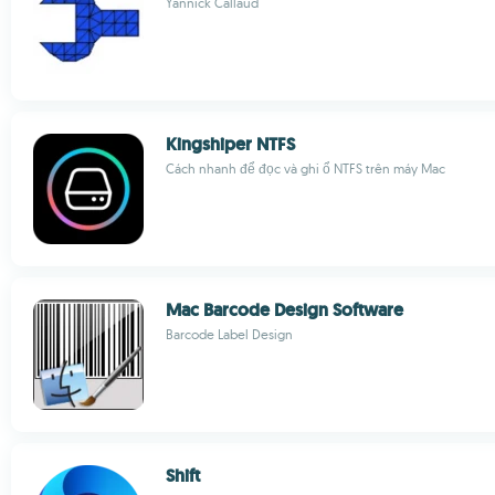
Yannick Callaud
Kingshiper NTFS
Cách nhanh để đọc và ghi ổ NTFS trên máy Mac
Mac Barcode Design Software
Barcode Label Design
Shift