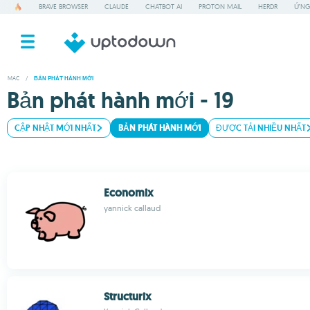
BRAVE BROWSER
CLAUDE
CHATBOT AI
PROTON MAIL
HERDR
ỨNG
MAC
/
BẢN PHÁT HÀNH MỚI
Bản phát hành mới - 19
CẬP NHẬT MỚI NHẤT
BẢN PHÁT HÀNH MỚI
ĐƯỢC TẢI NHIỀU NHẤT
Economix
yannick callaud
Structurix