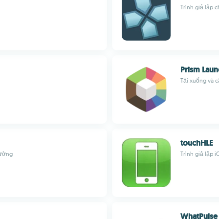
Trình giả lập 
Prism Laun
Tải xuống và c
touchHLE
rường
Trình giả lập
WhatPulse