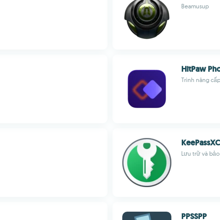
Beamusup
HitPaw Ph
Trình nâng cấp
KeePassXC
Lưu trữ và bả
PPSSPP