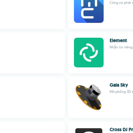
Công cụ phát 
Element
Nhắn tin riêng
Gaia Sky
Mô phỏng 3D t
Cross DJ P