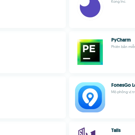
Kong Inc.
PyCharm
Phiên bản miễ
FonesGo L
Mô phỏng vị tr
Tails