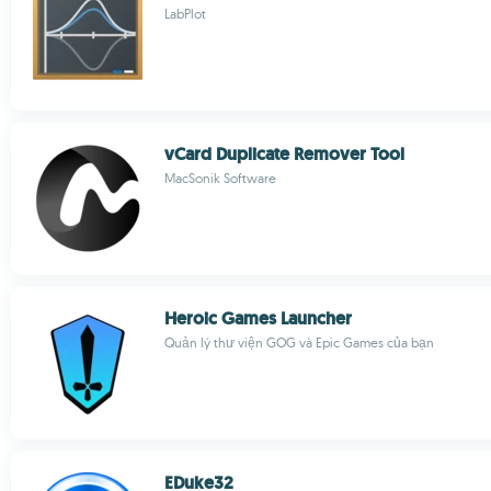
LabPlot
vCard Duplicate Remover Tool
MacSonik Software
Heroic Games Launcher
Quản lý thư viện GOG và Epic Games của bạn
EDuke32