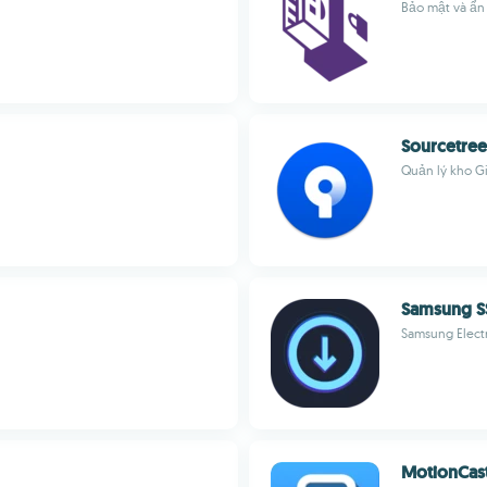
Bảo mật và ẩn
Sourcetree
Quản lý kho G
Samsung S
Samsung Electr
MotionCas