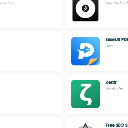
hóm từ xa
Máy trộn ảo đ
EaseUS PDF
EaseUS
Zettlr
Hendrik Erz
Free SEO S