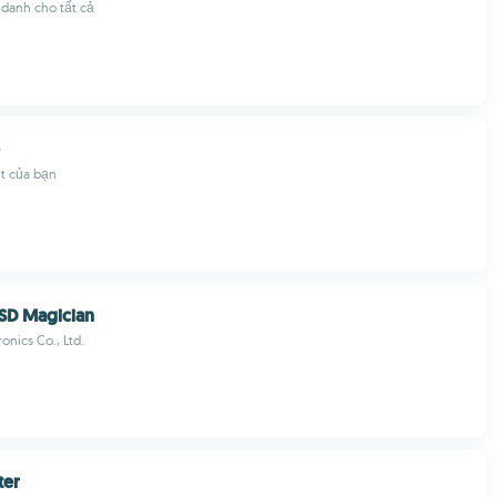
 danh cho tất cả
it của bạn
SD Magician
onics Co., Ltd.
ter