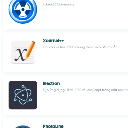
EDuke32 Community
Xournal++
Ghi chú và tùy chỉnh chúng theo cách bạn muốn
Electron
Tạo ứng dụng HTML, CSS và JavaScript trong một môi t
PhotoLine