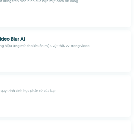
oạt động trên màn hình của bạn một cách dễ dàng
deo Blur AI
g hiệu ứng mờ cho khuôn mặt, vật thể, vv. trong video
 quy trình sinh học phân tử của bạn