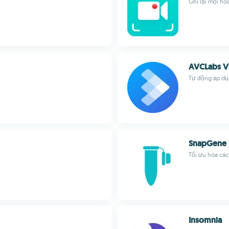
Ghi lại mọi h
AVCLabs Vi
Tự động áp dụn
SnapGene
Tối ưu hóa các
Insomnia