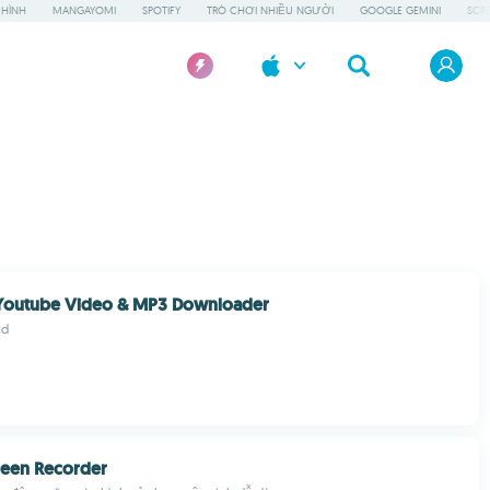
HÌNH
MANGAYOMI
SPOTIFY
TRÒ CHƠI NHIỀU NGƯỜI
GOOGLE GEMINI
SCR
outube Video & MP3 Downloader
td
reen Recorder