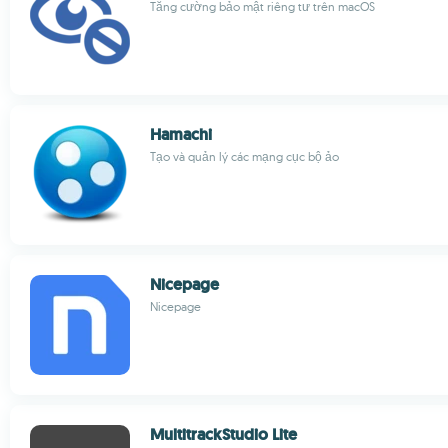
Tăng cường bảo mật riêng tư trên macOS
Hamachi
Tạo và quản lý các mạng cục bộ ảo
Nicepage
Nicepage
MultitrackStudio Lite