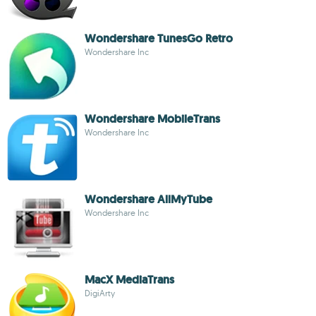
Wondershare TunesGo Retro
Wondershare Inc
Wondershare MobileTrans
Wondershare Inc
Wondershare AllMyTube
Wondershare Inc
MacX MediaTrans
DigiArty