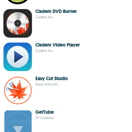
Cisdem DVD Burner
Cisdem Inc.
Cisdem Video Player
Cisdem Inc.
Easy Cut Studio
EasyCutStudio
GetTube
SV Creation