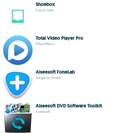
Shoebox
Couch Labs
Total Video Player Pro
EffectMatrix
Aiseesoft FoneLab
Steganos GmbH
Aiseesoft DVD Software Toolkit
Aiseesoft