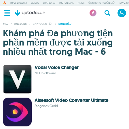
BRAVE BROWSER
CLAUDE
CHATBOT AI
PROTON MAIL
HERDR
ỨNG DỤNG NGUỒN MỞ
TOPAZ GI
MAC
/
ỨNG DỤNG
/
ĐA PHƯƠNG TIỆN
/
ĐỨNG ĐẦU
Khám phá Đa phương tiện
phần mềm được tải xuống
nhiều nhất trong Mac - 6
Voxal Voice Changer
NCH Software
Aiseesoft Video Converter Ultimate
Steganos GmbH