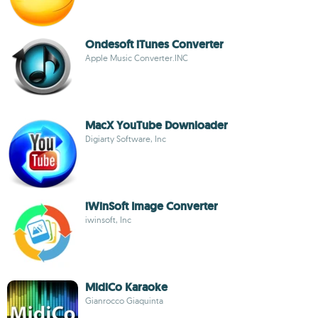
Ondesoft iTunes Converter
Apple Music Converter.INC
MacX YouTube Downloader
Digiarty Software, Inc
iWinSoft Image Converter
iwinsoft, Inc
MidiCo Karaoke
Gianrocco Giaquinta