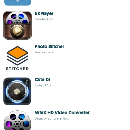
5KPlayer
DearMob,Inc.
Photo Stitcher
Vertexshare
Cute DJ
CuteDJPro
WinX HD Video Converter
Digiarty Software, Inc.