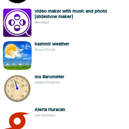
video maker with music and photo
(slideshow maker)
devvapps
kashmir weather
Younis Gulzar
mu Barometer
Vadym Khokhlov
Alerta Huracan
Joel Quintero