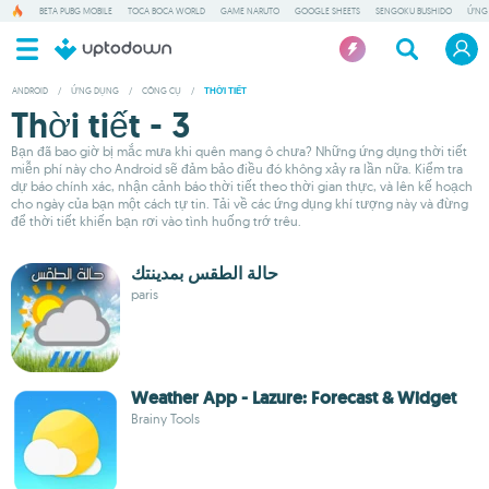
BETA PUBG MOBILE
TOCA BOCA WORLD
GAME NARUTO
GOOGLE SHEETS
SENGOKU BUSHIDO
ỨNG
ANDROID
/
ỨNG DỤNG
/
CÔNG CỤ
/
THỜI TIẾT
Thời tiết - 3
Bạn đã bao giờ bị mắc mưa khi quên mang ô chưa? Những ứng dụng thời tiết
miễn phí này cho Android sẽ đảm bảo điều đó không xảy ra lần nữa. Kiểm tra
dự báo chính xác, nhận cảnh báo thời tiết theo thời gian thực, và lên kế hoạch
cho ngày của bạn một cách tự tin. Tải về các ứng dụng khí tượng này và đừng
để thời tiết khiến bạn rơi vào tình huống trớ trêu.
حالة الطقس بمدينتك
paris
Weather App - Lazure: Forecast & Widget
Brainy Tools