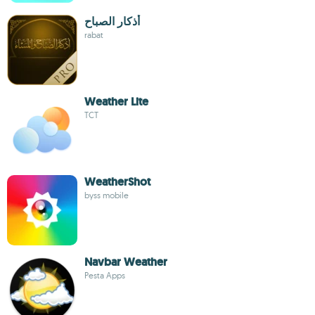
أذكار الصباح
rabat
Weather Lite
TCT
WeatherShot
byss mobile
Navbar Weather
Pesta Apps