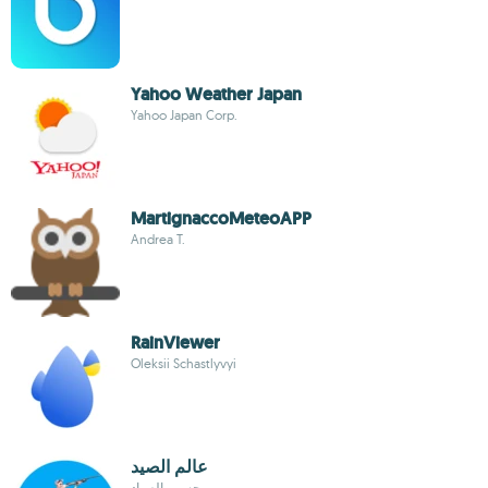
Yahoo Weather Japan
Yahoo Japan Corp.
MartignaccoMeteoAPP
Andrea T.
RainViewer
Oleksii Schastlyvyi
عالم الصيد
حسين الصياد