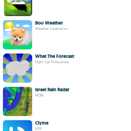
Boo Weather
Weather Creative Inc.
What The Forecast
Night Cat Productions
Israel Rain Radar
MOIB
Clyma
KDB